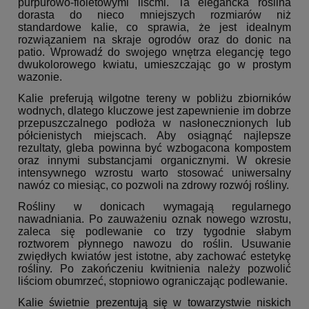
purpurowo-fioletowymi liśćmi. Ta elegancka roślina
dorasta do nieco mniejszych rozmiarów niż
standardowe kalie, co sprawia, że jest idealnym
rozwiązaniem na skraje ogrodów oraz do donic na
patio. Wprowadź do swojego wnętrza elegancję tego
dwukolorowego kwiatu, umieszczając go w prostym
wazonie.
Kalie preferują wilgotne tereny w pobliżu zbiorników
wodnych, dlatego kluczowe jest zapewnienie im dobrze
przepuszczalnego podłoża w nasłonecznionych lub
półcienistych miejscach. Aby osiągnąć najlepsze
rezultaty, gleba powinna być wzbogacona kompostem
oraz innymi substancjami organicznymi. W okresie
intensywnego wzrostu warto stosować uniwersalny
nawóz co miesiąc, co pozwoli na zdrowy rozwój rośliny.
Rośliny w donicach wymagają regularnego
nawadniania. Po zauważeniu oznak nowego wzrostu,
zaleca się podlewanie co trzy tygodnie słabym
roztworem płynnego nawozu do roślin. Usuwanie
zwiędłych kwiatów jest istotne, aby zachować estetykę
rośliny. Po zakończeniu kwitnienia należy pozwolić
liściom obumrzeć, stopniowo ograniczając podlewanie.
Kalie świetnie prezentują się w towarzystwie niskich