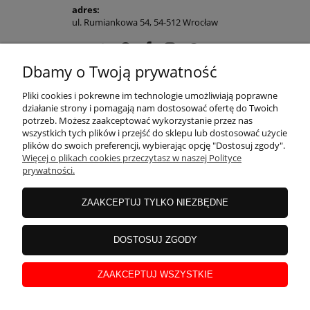
adres:
ul. Rumiankowa 54, 54-512 Wrocław
Dbamy o Twoją prywatność
POMOC
Pliki cookies i pokrewne im technologie umożliwiają poprawne
działanie strony i pomagają nam dostosować ofertę do Twoich
potrzeb. Możesz zaakceptować wykorzystanie przez nas
wszystkich tych plików i przejść do sklepu lub dostosować użycie
MOJE KONTO
plików do swoich preferencji, wybierając opcję "Dostosuj zgody".
Więcej o plikach cookies przeczytasz w naszej Polityce
prywatności.
PŁATNOŚCI I DOSTAWA
ZAAKCEPTUJ TYLKO NIEZBĘDNE
INFORMACJE
DOSTOSUJ ZGODY
ZAAKCEPTUJ WSZYSTKIE
O NAS