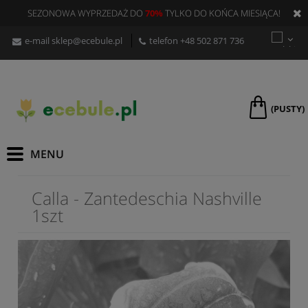
SEZONOWA WYPRZEDAŻ DO
70%
TYLKO DO KOŃCA MIESIĄCA!
e-mail
sklep@ecebule.pl
telefon
+48 502 871 736
(PUSTY)
Calla - Zantedeschia Nashville
1szt