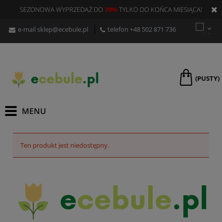
SEZONOWA WYPRZEDAŻ DO
70%
TYLKO DO KOŃCA MIESIĄCA!
e-mail
sklep@ecebule.pl
telefon
+48 502 871 736
(PUSTY)
Ten produkt jest niedostępny.