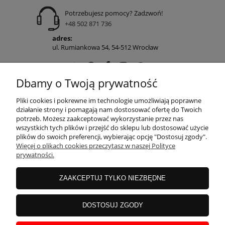
Potrzebujesz pomocy? Zadzwoń!
+48 502 871 736
adres:
ul. Rumiankowa 54, 54-512 Wrocław
Dbamy o Twoją prywatność
POMOC
Pliki cookies i pokrewne im technologie umożliwiają poprawne
działanie strony i pomagają nam dostosować ofertę do Twoich
potrzeb. Możesz zaakceptować wykorzystanie przez nas
wszystkich tych plików i przejść do sklepu lub dostosować użycie
MOJE KONTO
plików do swoich preferencji, wybierając opcję "Dostosuj zgody".
Więcej o plikach cookies przeczytasz w naszej Polityce
prywatności.
PŁATNOŚCI I DOSTAWA
ZAAKCEPTUJ TYLKO NIEZBĘDNE
INFORMACJE
DOSTOSUJ ZGODY