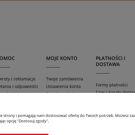
POMOC
MOJE KONTO
PŁATNOŚCI I
DOSTAWA
wroty i reklamacje
Twoje zamówienia
Formy płatności
ytania i odpowiedzi
Ustawienia konta
Czas i koszty dosta
egulamin
Przechowalnia
Czas realizacji
aty
zamówienia
nie strony i pomagają nam dostosować ofertę do Twoich potrzeb. Możesz zaa
jąc opcję "Dostosuj zgody".
Sklep internetowy Shoper.pl