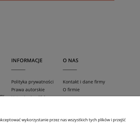
INFORMACJE
O NAS
Polityka prywatności
Kontakt i dane firmy
Prawa autorskie
O firmie
wy
Ustawienia plików
cookies
kceptować wykorzystanie przez nas wszystkich tych plików i przejść