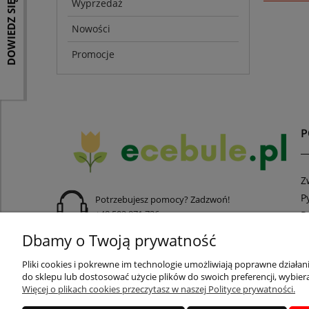
DOWIEDZ SIĘ WIĘCEJ
Wyprzedaż
Nowości
Promocje
Z
P
Potrzebujesz pomocy? Zadzwoń!
+48 502 871 736
R
R
Dbamy o Twoją prywatność
adres:
ul. Rumiankowa 54, 54-512 Wrocław
Pliki cookies i pokrewne im technologie umożliwiają poprawne działa
do sklepu lub dostosować użycie plików do swoich preferencji, wybiera
Więcej o plikach cookies przeczytasz w naszej Polityce prywatności.