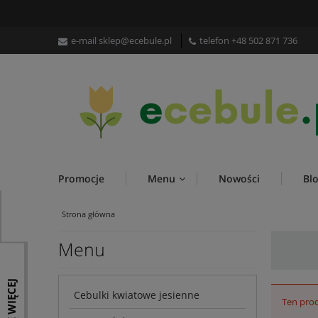
e-mail
sklep@ecebule.pl
telefon
+48 502 871 736
Promocje
Menu
Nowości
Bl
Strona główna
Menu
Cebulki kwiatowe jesienne
Ten prod