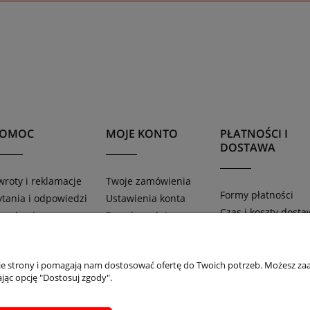
POMOC
MOJE KONTO
PŁATNOŚCI I
DOSTAWA
wroty i reklamacje
Twoje zamówienia
Formy płatności
ytania i odpowiedzi
Ustawienia konta
Czas i koszty dosta
egulamin
Przechowalnia
Czas realizacji
aty
zamówienia
nie strony i pomagają nam dostosować ofertę do Twoich potrzeb. Możesz zaa
jąc opcję "Dostosuj zgody".
Sklep internetowy Shoper.pl