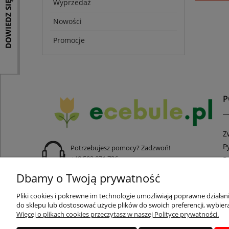
DOWIEDZ SIĘ WIĘCEJ
Wyprzedaż
Nowości
Promocje
Z
P
Potrzebujesz pomocy? Zadzwoń!
+48 502 871 736
R
R
Dbamy o Twoją prywatność
adres:
ul. Rumiankowa 54, 54-512 Wrocław
Pliki cookies i pokrewne im technologie umożliwiają poprawne działa
do sklepu lub dostosować użycie plików do swoich preferencji, wybiera
Więcej o plikach cookies przeczytasz w naszej Polityce prywatności.