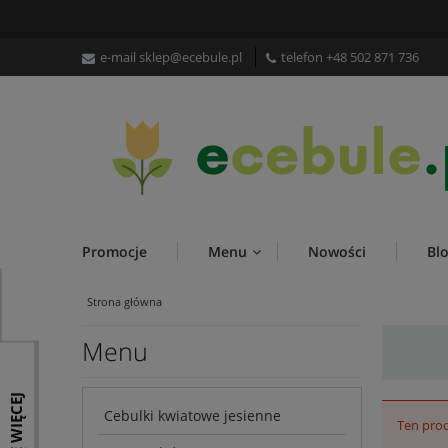
e-mail
sklep@ecebule.pl
telefon
+48 502 871 736
Promocje
Menu
Nowości
Bl
Strona główna
Menu
Cebulki kwiatowe jesienne
Ten prod