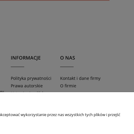
INFORMACJE
O NAS
Polityka prywatności
Kontakt i dane firmy
Prawa autorskie
O firmie
wy
Ustawienia plików
cookies
kceptować wykorzystanie przez nas wszystkich tych plików i przejść