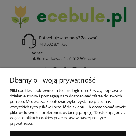
Potrzebujesz pomocy? Zadzwoń!
+48 502 871 736
adres:
ul. Rumiankowa 54, 54-512 Wrocław
Dbamy o Twoją prywatność
POMOC
Pliki cookies i pokrewne im technologie umożliwiają poprawne
działanie strony i pomagają nam dostosować ofertę do Twoich
potrzeb. Możesz zaakceptować wykorzystanie przez nas
wszystkich tych plików i przejść do sklepu lub dostosować użycie
MOJE KONTO
plików do swoich preferencji, wybierając opcję "Dostosuj zgody".
Więcej o plikach cookies przeczytasz w naszej Polityce
prywatności.
PŁATNOŚCI I DOSTAWA