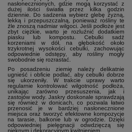
nasłonecznionych, gdzie mogą korzystać z
dużej ilości światła przez kilka godzin
dziennie. Do sadzenia wybierz glebę żyzną,
lekką i przepuszczalną, ponieważ rośliny te
źle znoszą nadmiar wilgoci. Jeśli podłoże jest
zbyt ciężkie, warto je rozluźnić dodatkiem
piasku lub kompostu. Cebulki sadź
korzeniami w dół, na głębokość około
trzykrotnej wysokości cebulki, zachowując
odpowiednie odstępy, aby rośliny mogły
swobodnie się rozrastać.
Po posadzeniu ziemię należy delikatnie
ugnieść i obficie podlać, aby cebulki dobrze
się ukorzeniły. W trakcie uprawy warto
regularnie kontrolować wilgotność podłoża,
unikając zarówno przesuszenia, jak i
zastojów wody. Jaskry doskonale sprawdzają
się również w donicach, co pozwala łatwo
przenosić je w bardziej nasłonecznione
miejsca oraz tworzyć efektowne kompozycje
na tarasie, balkonie lub w ogrodzie. Dzięki
odpowiedniej pielęgnacji odwdzięczą się
pięknym i dekoracyjnym kwitnieniem.