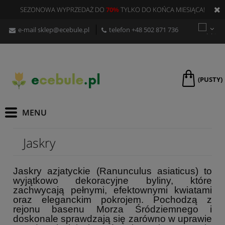
SEZONOWA WYPRZEDAŻ DO
70%
TYLKO DO KOŃCA MIESIĄCA!
e-mail
sklep@ecebule.pl
telefon
+48 502 871 736
(PUSTY)
Jaskry
Jaskry azjatyckie (Ranunculus asiaticus) to
wyjątkowo dekoracyjne byliny, które
zachwycają pełnymi, efektownymi kwiatami
oraz eleganckim pokrojem. Pochodzą z
rejonu basenu Morza Śródziemnego i
doskonale sprawdzają się zarówno w uprawie