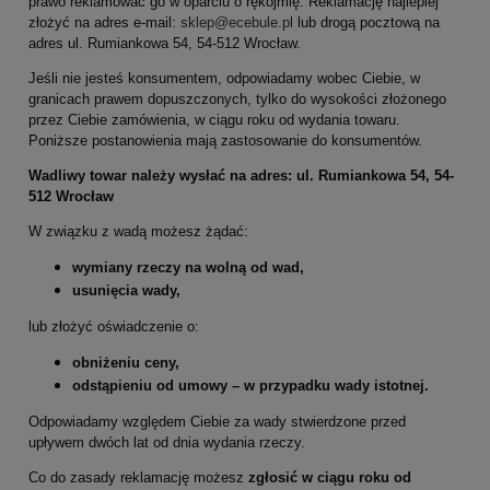
prawo reklamować go w oparciu o rękojmię. Reklamację najlepiej
złożyć na adres e-mail:
sklep@ecebule.pl
lub drogą pocztową na
adres ul. Rumiankowa 54, 54-512 Wrocław.
Jeśli nie jesteś konsumentem, odpowiadamy wobec Ciebie, w
granicach prawem dopuszczonych, tylko do wysokości złożonego
przez Ciebie zamówienia, w ciągu roku od wydania towaru.
Poniższe postanowienia mają zastosowanie do konsumentów.
Wadliwy towar należy wysłać na adres: ul. Rumiankowa 54, 54-
512 Wrocław
W związku z wadą możesz żądać:
wymiany rzeczy na wolną od wad,
usunięcia wady,
lub złożyć oświadczenie o:
obniżeniu ceny,
odstąpieniu od umowy – w przypadku wady istotnej.
Odpowiadamy względem Ciebie za wady stwierdzone przed
upływem dwóch lat od dnia wydania rzeczy.
Co do zasady reklamację możesz
zgłosić w ciągu roku od