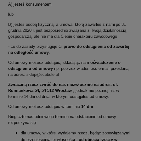
A) jesteś konsumentem
lub
B) jesteś osobą fizyczną, a umowa, którą zawarłeś z nami po 31
grudnia 2020 r. jest bezpośrednio związana z Twoją działalnością
gospodarczą, ale nie ma dla Ciebie charakteru zawodowego
- co do zasady przysługuje Ci
prawo do odstąpienia od zawartej
na odległość umowy
.
Od umowy możesz odstąpić, składając nam
oświadczenie o
odstąpieniu od umowy
np. poprzez wiadomość e-mail przesłaną
na adres:
sklep@ecebule.pl
Zwracaną rzecz zwróć do nas niezwłocznie na adres: ul.
Rumiankowa 54, 54-512 Wrocław
, jednak nie później niż w
terminie 14 dni od dnia, w którym odstąpiłeś od umowy.
Od umowy możesz odstąpić w terminie
14 dni
.
Bieg czternastodniowego terminu na odstąpienie od umowy
rozpoczyna się:
dla umowy, w której wydajemy rzecz, będąc zobowiązanymi
do przeniesienia jej własności -
od objęcia rzeczy w