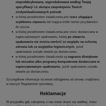
nieprefabrykowana, wyprodukowana według Twojej
specyfikacji
lub
służąca zaspokojeniu Twoich
zindywidualizowanych potrzeb
;
w której przedmiotem świadczenia jest
rzecz ulegająca
szybkiemu zepsuciu
lub mająca krótki termin przydatności
do użycia;
w której przedmiotem świadczenia jest rzecz dostarczana w
zapieczętowanym opakowaniu, której
po otwarciu
opakowania nie można zwrócić ze względu na ochronę
zdrowia lub ze względów higienicznych
, jeżeli
opakowanie zostało otwarte po dostarczeniu;
w której przedmiotem świadczenia są
nagrania dźwiękowe
lub wizualne albo programy komputerowe dostarczane w
zapieczętowanym opakowaniu
, jeżeli opakowanie zostało
otwarte po dostarczeniu.
Szczegółowe informacje na temat odstąpienia od umowy znajdziesz
w naszym Regulaminie sprzedaży.
Reklamacje
W przypadku gdy zakupiony u nas towar okaże się wadliwy, masz