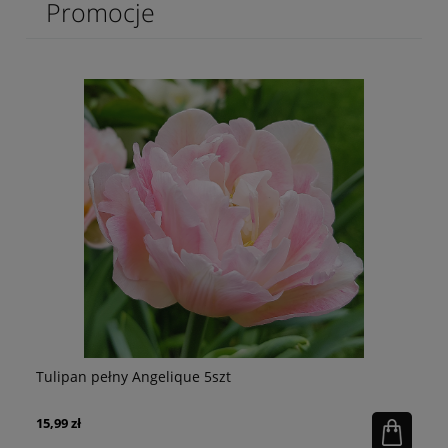
Promocje
Tulipan pełny Angelique 5szt
Hi
15,99 zł
29