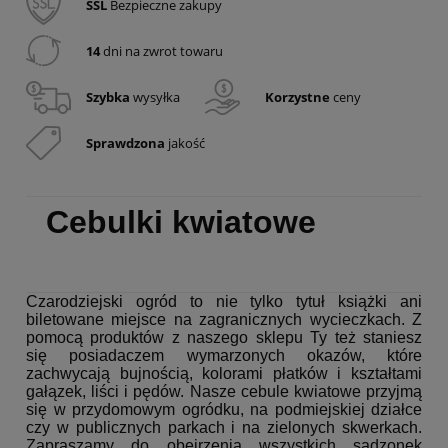
SSL
Bezpieczne zakupy
14
dni na zwrot towaru
Szybka
wysyłka
Korzystne
ceny
Sprawdzona
jakość
Cebulki kwiatowe
Czarodziejski ogród to nie tylko tytuł książki ani
biletowane miejsce na zagranicznych wycieczkach. Z
pomocą produktów z naszego sklepu Ty też staniesz
się posiadaczem wymarzonych okazów, które
zachwycają bujnością, kolorami płatków i kształtami
gałązek, liści i pędów. Nasze cebule kwiatowe przyjmą
się w przydomowym ogródku, na podmiejskiej działce
czy w publicznych parkach i na zielonych skwerkach.
Zapraszamy do obejrzenia wszystkich sadzonek