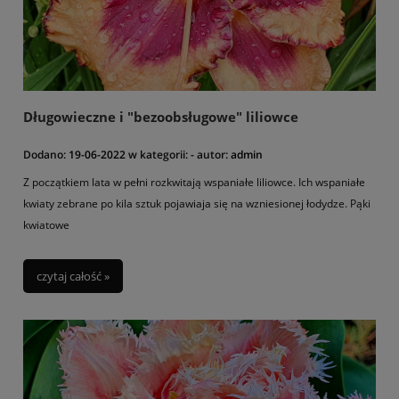
subtropikalnym stylu.
Jakie zatem wybrać rośliny? W naszym sklepie znajdą Państwo
cudownie pachnące
jeżówki
,
juki
,
pustynniki
,
krwawniki
,
ostróżki,
trawy
.
Ponadto posiadamy w ofercie inne
byliny o śródziemnomorskim charakterze np.
akanty
.
Wiele ciekawym bylin znajdą Państwo w kategorii
"Byliny
Długowieczne i "bezoobsługowe" liliowce
wiosenne"
(przetaczniki, perowskia, przegorzan, dzielżany i inne).
Dodano:
19-06-2022
w kategorii:
-
autor:
admin
Z początkiem lata w pełni rozkwitają wspaniałe liliowce. Ich wspaniałe
kwiaty zebrane po kila sztuk pojawiaja się na wzniesionej łodydze. Pąki
kwiatowe
czytaj całość »