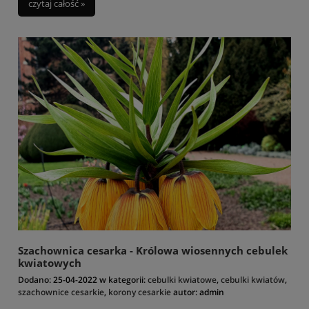
czytaj całość »
Szachownica cesarka - Królowa wiosennych cebulek
kwiatowych
Dodano:
25-04-2022
w kategorii:
cebulki kwiatowe
,
cebulki kwiatów
,
szachownice cesarkie
,
korony cesarkie
autor:
admin