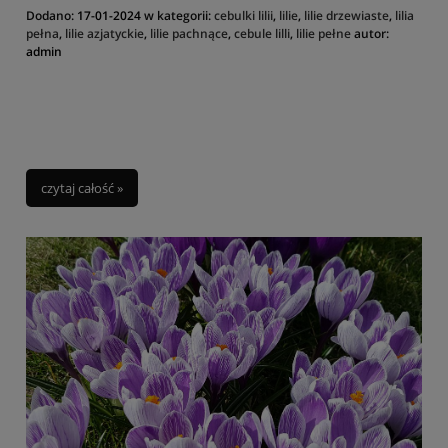
Dodano:
17-01-2024
w kategorii:
cebulki lilii
,
lilie
,
lilie drzewiaste
,
lilia
pełna
,
lilie azjatyckie
,
lilie pachnące
,
cebule lilli
,
lilie pełne
autor:
admin
czytaj całość »