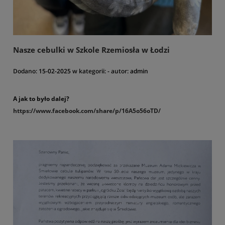
miejscu.
Pamiętaj, niektóre z odmian posiadamy w ograniczonej ilości. Nie
zwlekaj z zakupem!
Nasze cebulki w Szkole Rzemiosła w Łodzi
Dodano:
15-02-2025
w kategorii:
-
autor:
admin
A jak to było dalej?
https://www.facebook.com/
share/p/16A5o56oTD/