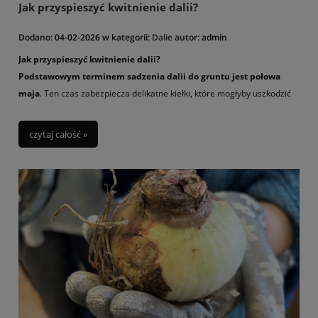
Jak przyspieszyć kwitnienie dalii?
Dodano:
04-02-2026
w kategorii:
Dalie
autor:
admin
Jak przyspieszyć kwitnienie dalii?
Podstawowym terminem sadzenia dalii do gruntu jest połowa
maja
. Ten czas zabezpiecza delikatne kiełki, które mogłyby uszkodzić
wcześniejsze przymrozki. Dalie posadzone w połowie maja zaczynają
kwitnąć w lipcu.
czytaj całość »
Ale czy można przyspieszyć kwitnienie? Tak! Posadź je wcześniej w
domu/szklarni czy piwnicy do donic. Możesz już to zrobić bezpośrednio
po otrzymaniu przesyłki, a bulwy posadzone w połowie marca, które
przesadzisz na stałe stanowisko w ogrodzie zaraz zaczną kwitnąć. Tym
samym Twoja rabata od razu zazieleni się pięknymi ciemnozielonymi
lub nawet bordowymi liśćmi ( w zależności od odmiany), a jest nawet
spora szansa, że rośliny będą już mieć zawiązane kwiaty.
Sadząc wcześniej dalie w doniczkach pamiętaj aby zastosować
wystarczająco duże doniczki, bulwy umieść w dobrej próchniczej ziemi i
ich nie przelewaj. Dalie lubią glebę wilgotną ale nie znoszą gdy jest
przemoczona – prowadzi to do gnicia bulw. Doniczki ustaw w jasnym