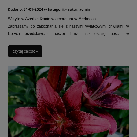
Dodano:
31-01-2024
w kategorii:
-
autor:
admin
Wizyta w Azerbejdżanie w arboretum w Merkadan.
Zapraszamy do zapoznania się z naszymi wyjątkowymi chwilami, w
których przedstawiciel naszej firmy miał okazję gościć w
azerbejdżańskim Arboretum w Baku.
Ogród daje niepowtarzalną okazję odkrycia piękna azerbejdżańskiej
czytaj całość »
przyrody. To miejsce, które zachwyca swoją bogatą kolekcją
sucholubnych roślin z basenu Morza Kaspijskiego, stanowiącą jedną z
największych tego typu na świecie.
Arboretum zostało założone przez Murtuzy'ego Mukhtarova (1857-1920),
nie tylko potentata i milionera naftowego w Baku, ale także miłośnika
przyrody. Pałac, który stanowi nieodłączną część ogrodu, jest wyrazem
olbrzymiego zaangażowania i pasji do roślinności. Jest wspaniale
położony na wzgórzu w centrum ogrodu co pozwala dostrzec wody
Morza Kaspijskiego.
Zapraszamy wszystkich miłośników botaniki, entuzjastów natury oraz
tych, którzy szukają unikalnego doświadczenia. Przeżyjcie
niezapomniane chwile w Ogrodach Botanicznych. Arboretum w