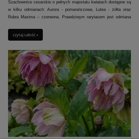
Szachownice cesarskie o pełnych majestatu kwiatach dostępne są
w kilku odmianach: Aurora - pomarańczowa, Lutea - żółta oraz
Rubra Maxima – czerwona. Prawdziwym rarytasem jest odmiana
Striped beauty (prezentowana na zdjęciu) o paskowanych kwiatach
w kolorze miodu i jasno zielonych liściach.
czytaj całość »
Szachownice cesarskie naturalnie występują w południowo-
zachodniej Azji a ich charakterystyczne cebulki (mające w środku
dziurkę wydzielają specyficzną woń ziemi i mchu) sprowadzono do
Europy w XVI w. i od razy zyskały popularność.
Szachownice cesarskie należą do rodziny liliowatych choć w
przeciwieństwie do swoich kuzynek lilii nie kwitną latem, lecz
wiosną na przełomie kwietnia i maja.
Z uwagi na niespotykane kwiaty wokół szachownic zrodziły się
legendy. Jedna z nich opowiada historię pięknej perskiej
księżniczki, która niesłusznie została oskarżona przez męża o
niewierność i wypędzona z pałacu. Wypędzona księżniczka uroniła
tyle łez, że skurczyła się do wielkości kwiatu.
Tworząc kompozycje warto łączyć je z innymi szachownicami,
sadzić w ich pobliżu niskie odmiany tulipanów czy narcyzów.