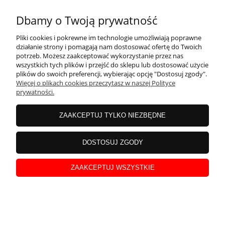
Szczególnie dobrze będą prezentować się w połączeniu z tulipanem
Zimowe róże
Dbamy o Twoją prywatność
pełnym Orange Princess i papuzim Texas Gold. Można także
tworzyć kompozycje z ciemniejszymi tulipanami fioletowymi
Dodano:
01-02-2022
w kategorii:
-
autor:
admin
Pliki cookies i pokrewne im technologie umożliwiają poprawne
rózowymi.
działanie strony i pomagają nam dostosować ofertę do Twoich
potrzeb. Możesz zaakceptować wykorzystanie przez nas
wszystkich tych plików i przejść do sklepu lub dostosować użycie
plików do swoich preferencji, wybierając opcję "Dostosuj zgody".
Więcej o plikach cookies przeczytasz w naszej Polityce
prywatności.
czytaj całość »
ZAAKCEPTUJ TYLKO NIEZBĘDNE
DOSTOSUJ ZGODY
ZAAKCEPTUJ WSZYSTKIE