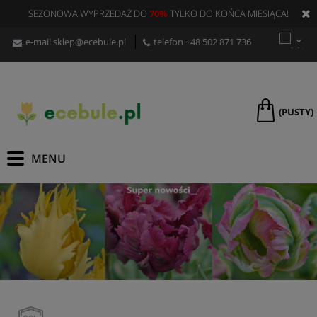
SEZONOWA WYPRZEDAŻ DO
70%
TYLKO DO KOŃCA MIESIĄCA!
e-mail
sklep@ecebule.pl
telefon
+48 502 871 736
(PUSTY)