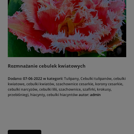
Rozmnażanie cebulek kwiatowych
Dodano:
07-06-2022
w kategorii:
Tulipany
,
Cebulki tulipanów
,
cebulki
kwiatowe
,
cebulki kwiatów
,
szachownice cesarkie
,
korony cesarkie
,
cebulki narcyzów
,
cebulki lilii
,
szachownice
,
szafirki
,
krokusy
,
przebiśniegi
,
hiacynty
,
cebulki hiacyntów
autor:
admin