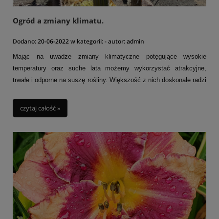
Ogród a zmiany klimatu.
Dodano:
20-06-2022
w kategorii:
-
autor:
admin
Mając na uwadze zmiany klimatyczne potęgujące wysokie
temperatury oraz suche lata możemy wykorzystać atrakcyjne,
trwałe i odporne na suszę rośliny. Większość z nich doskonale radzi
sobie w pełnym słońcu, może być sadzone w pojemnikach lub przy
nagrzewających się murach i kamieniach. Często taka roślinność
czytaj całość »
wydziela przyjemną woń (zioła czy aromatyczne kwiaty bylin) i wabi
pożyteczne owady. A patrząc z praktycznego i zarazem
ekologicznego punktu oszczędzamy wodę. Podlewanie jest
ograniczone do minimum lub nawet zbyteczne a poprzez
zacienienie ziemi ograniczamy jej parowanie.
Uwzględniając tego typu warunki atmosferyczne można
zaprojektować ogród ukształtowany przez klimat. Dobór odpornych
na palące słońce roślin, znoszących długotrwałą suszę pozwala
zaprojektować indywidulany ogród o śródziemnomorskim lub nawet