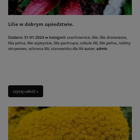
Merkadan to jedno z tych miejsc, które przeniesie Was w świat piękna
natury i pozwoli oderwać się od codzienności.
Lilie w dobrym sąsiedztwie.
Dodano:
31-01-2024
w kategorii:
szachownice
,
lilie
,
lilie drzewiaste
,
lilia pełna
,
lilie azjatyckie
,
lilie pachnące
,
cebule lilli
,
lilie pełne
,
rośliny
okrywowe
,
ochrona lilii
,
stanowisko dla lilii
autor:
admin
czytaj całość »