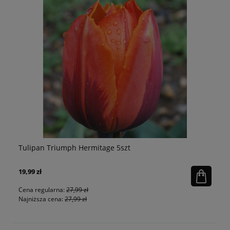
Tulipan strzępiasty Eyelash 5szt
Na
19,99 zł
25