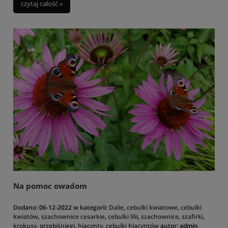
czytaj całość »
Na pomoc owadom
Dodano:
06-12-2022
w kategorii:
Dalie
,
cebulki kwiatowe
,
cebulki
kwiatów
,
szachownice cesarkie
,
cebulki lilii
,
szachownice
,
szafirki
,
krokusy
,
przebiśniegi
,
hiacynty
,
cebulki hiacyntów
autor:
admin