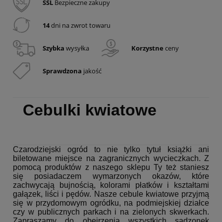
SSL
Bezpieczne zakupy
14
dni na zwrot towaru
Szybka
wysyłka
Korzystne
ceny
Sprawdzona
jakość
Cebulki kwiatowe
Czarodziejski ogród to nie tylko tytuł książki ani
biletowane miejsce na zagranicznych wycieczkach. Z
pomocą produktów z naszego sklepu Ty też staniesz
się posiadaczem wymarzonych okazów, które
zachwycają bujnością, kolorami płatków i kształtami
gałązek, liści i pędów. Nasze cebule kwiatowe przyjmą
się w przydomowym ogródku, na podmiejskiej działce
czy w publicznych parkach i na zielonych skwerkach.
Zapraszamy do obejrzenia wszystkich sadzonek