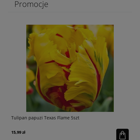
Promocje
Tulipan papuzi Texas Flame 5szt
Li
15,99 zł
7,