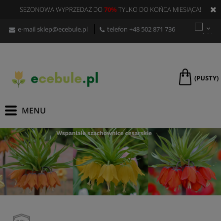
SEZONOWA WYPRZEDAŻ DO
70%
TYLKO DO KOŃCA MIESIĄCA!
e-mail
sklep@ecebule.pl
telefon
+48 502 871 736
(PUSTY)