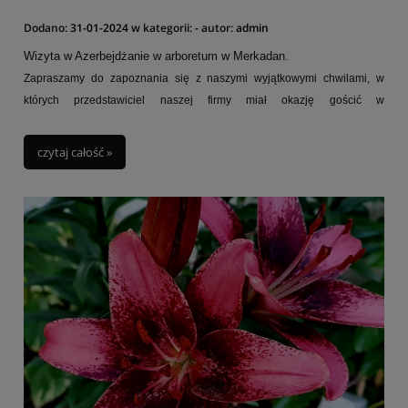
Dodano:
31-01-2024
w kategorii:
-
autor:
admin
Wizyta w Azerbejdżanie w arboretum w Merkadan.
Zapraszamy do zapoznania się z naszymi wyjątkowymi chwilami, w
których przedstawiciel naszej firmy miał okazję gościć w
azerbejdżańskim Arboretum w Baku.
Ogród daje niepowtarzalną okazję odkrycia piękna azerbejdżańskiej
czytaj całość »
przyrody. To miejsce, które zachwyca swoją bogatą kolekcją
sucholubnych roślin z basenu Morza Kaspijskiego, stanowiącą jedną z
największych tego typu na świecie.
Arboretum zostało założone przez Murtuzy'ego Mukhtarova (1857-1920),
nie tylko potentata i milionera naftowego w Baku, ale także miłośnika
przyrody. Pałac, który stanowi nieodłączną część ogrodu, jest wyrazem
olbrzymiego zaangażowania i pasji do roślinności. Jest wspaniale
położony na wzgórzu w centrum ogrodu co pozwala dostrzec wody
Morza Kaspijskiego.
Zapraszamy wszystkich miłośników botaniki, entuzjastów natury oraz
tych, którzy szukają unikalnego doświadczenia. Przeżyjcie
niezapomniane chwile w Ogrodach Botanicznych. Arboretum w