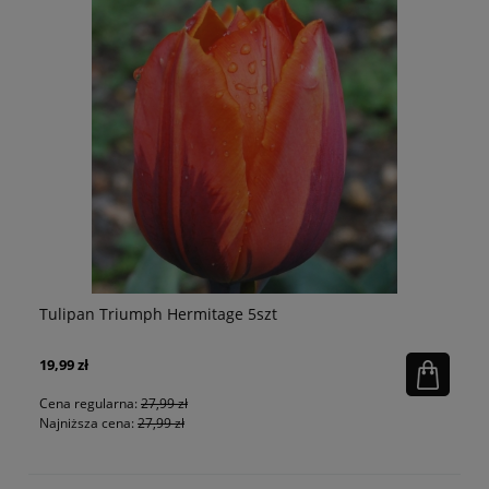
Tulipan strzępiasty Eyelash 5szt
Na
19,99 zł
25