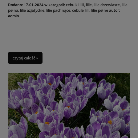
Dodano:
17-01-2024
w kategorii:
cebulki lilii
,
lilie
,
lilie drzewiaste
,
lilia
pełna
,
lilie azjatyckie
,
lilie pachnące
,
cebule lilli
,
lilie pełne
autor:
admin
czytaj całość »