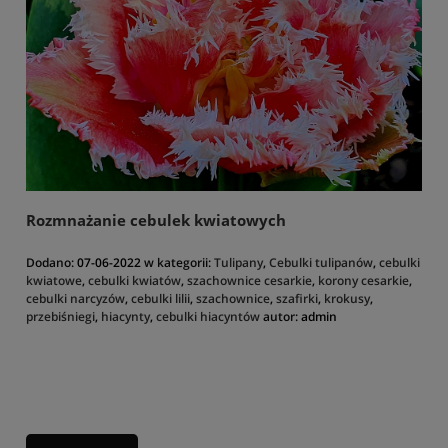
Rozmnażanie cebulek kwiatowych
Dodano:
07-06-2022
w kategorii:
Tulipany
,
Cebulki tulipanów
,
cebulki
kwiatowe
,
cebulki kwiatów
,
szachownice cesarkie
,
korony cesarkie
,
cebulki narcyzów
,
cebulki lilii
,
szachownice
,
szafirki
,
krokusy
,
przebiśniegi
,
hiacynty
,
cebulki hiacyntów
autor:
admin