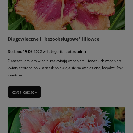
subtropikalnym stylu.
Jakie zatem wybrać rośliny? W naszym sklepie znajdą Państwo
cudownie pachnące
jeżówki
,
juki
,
pustynniki
,
krwawniki
,
ostróżki,
trawy
.
Ponadto posiadamy w ofercie inne
byliny o śródziemnomorskim charakterze np.
akanty
.
Wiele ciekawym bylin znajdą Państwo w kategorii
"Byliny
Długowieczne i "bezoobsługowe" liliowce
wiosenne"
(przetaczniki, perowskia, przegorzan, dzielżany i inne).
Dodano:
19-06-2022
w kategorii:
-
autor:
admin
Z początkiem lata w pełni rozkwitają wspaniałe liliowce. Ich wspaniałe
kwiaty zebrane po kila sztuk pojawiaja się na wzniesionej łodydze. Pąki
kwiatowe
czytaj całość »