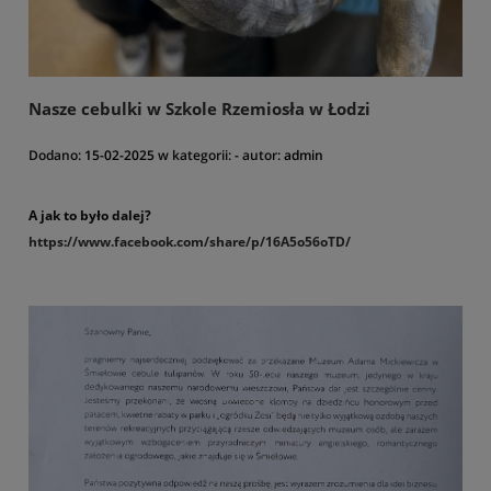
miejscu.
Pamiętaj, niektóre z odmian posiadamy w ograniczonej ilości. Nie
zwlekaj z zakupem!
Nasze cebulki w Szkole Rzemiosła w Łodzi
Dodano:
15-02-2025
w kategorii:
-
autor:
admin
A jak to było dalej?
https://www.facebook.com/
share/p/16A5o56oTD/