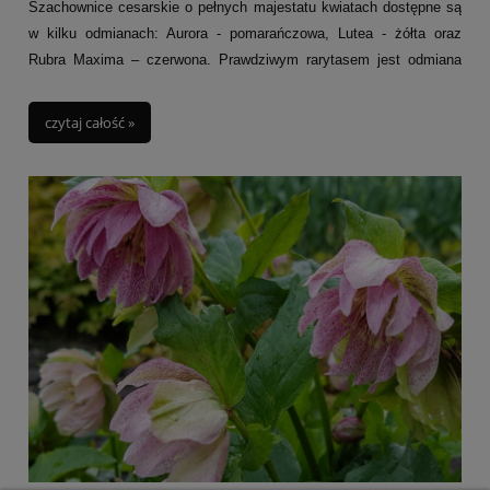
Szachownice cesarskie o pełnych majestatu kwiatach dostępne są
w kilku odmianach: Aurora - pomarańczowa, Lutea - żółta oraz
Rubra Maxima – czerwona. Prawdziwym rarytasem jest odmiana
Striped beauty (prezentowana na zdjęciu) o paskowanych kwiatach
w kolorze miodu i jasno zielonych liściach.
czytaj całość »
Szachownice cesarskie naturalnie występują w południowo-
zachodniej Azji a ich charakterystyczne cebulki (mające w środku
dziurkę wydzielają specyficzną woń ziemi i mchu) sprowadzono do
Europy w XVI w. i od razy zyskały popularność.
Szachownice cesarskie należą do rodziny liliowatych choć w
przeciwieństwie do swoich kuzynek lilii nie kwitną latem, lecz
wiosną na przełomie kwietnia i maja.
Z uwagi na niespotykane kwiaty wokół szachownic zrodziły się
legendy. Jedna z nich opowiada historię pięknej perskiej
księżniczki, która niesłusznie została oskarżona przez męża o
niewierność i wypędzona z pałacu. Wypędzona księżniczka uroniła
tyle łez, że skurczyła się do wielkości kwiatu.
Tworząc kompozycje warto łączyć je z innymi szachownicami,
sadzić w ich pobliżu niskie odmiany tulipanów czy narcyzów.