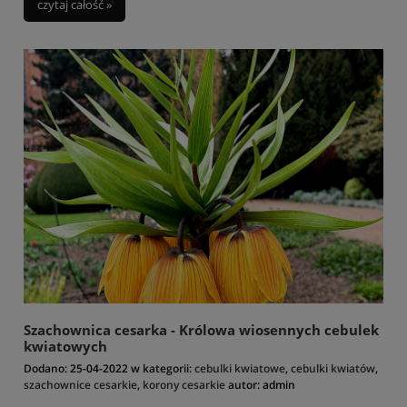
czytaj całość »
Szachownica cesarka - Królowa wiosennych cebulek
kwiatowych
Dodano:
25-04-2022
w kategorii:
cebulki kwiatowe
,
cebulki kwiatów
,
szachownice cesarkie
,
korony cesarkie
autor:
admin