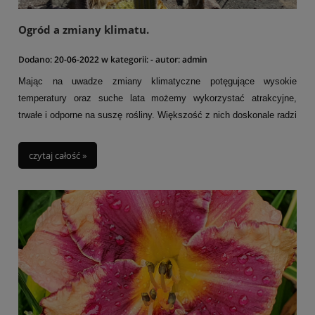
Ogród a zmiany klimatu.
Dodano:
20-06-2022
w kategorii:
-
autor:
admin
Mając na uwadze zmiany klimatyczne potęgujące wysokie
temperatury oraz suche lata możemy wykorzystać atrakcyjne,
trwałe i odporne na suszę rośliny. Większość z nich doskonale radzi
sobie w pełnym słońcu, może być sadzone w pojemnikach lub przy
nagrzewających się murach i kamieniach. Często taka roślinność
czytaj całość »
wydziela przyjemną woń (zioła czy aromatyczne kwiaty bylin) i wabi
pożyteczne owady. A patrząc z praktycznego i zarazem
ekologicznego punktu oszczędzamy wodę. Podlewanie jest
ograniczone do minimum lub nawet zbyteczne a poprzez
zacienienie ziemi ograniczamy jej parowanie.
Uwzględniając tego typu warunki atmosferyczne można
zaprojektować ogród ukształtowany przez klimat. Dobór odpornych
na palące słońce roślin, znoszących długotrwałą suszę pozwala
zaprojektować indywidulany ogród o śródziemnomorskim lub nawet