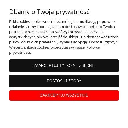
Szczególnie dobrze będą prezentować się w połączeniu z tulipanem
Zimowe róże
Dbamy o Twoją prywatność
pełnym Orange Princess i papuzim Texas Gold. Można także
tworzyć kompozycje z ciemniejszymi tulipanami fioletowymi
Dodano:
01-02-2022
w kategorii:
-
autor:
admin
Pliki cookies i pokrewne im technologie umożliwiają poprawne
rózowymi.
działanie strony i pomagają nam dostosować ofertę do Twoich
potrzeb. Możesz zaakceptować wykorzystanie przez nas
wszystkich tych plików i przejść do sklepu lub dostosować użycie
plików do swoich preferencji, wybierając opcję "Dostosuj zgody".
Więcej o plikach cookies przeczytasz w naszej Polityce
prywatności.
czytaj całość »
ZAAKCEPTUJ TYLKO NIEZBĘDNE
DOSTOSUJ ZGODY
ZAAKCEPTUJ WSZYSTKIE