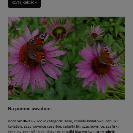
czytaj całość »
Na pomoc owadom
Dodano:
06-12-2022
w kategorii:
Dalie
,
cebulki kwiatowe
,
cebulki
kwiatów
,
szachownice cesarkie
,
cebulki lilii
,
szachownice
,
szafirki
,
krokusy
,
przebiśniegi
,
hiacynty
,
cebulki hiacyntów
autor:
admin