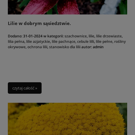
Merkadan to jedno z tych miejsc, które przeniesie Was w świat piękna
natury i pozwoli oderwać się od codzienności.
Lilie w dobrym sąsiedztwie.
Dodano:
31-01-2024
w kategorii:
szachownice
,
lilie
,
lilie drzewiaste
,
lilia pełna
,
lilie azjatyckie
,
lilie pachnące
,
cebule lilli
,
lilie pełne
,
rośliny
okrywowe
,
ochrona lilii
,
stanowisko dla lilii
autor:
admin
czytaj całość »