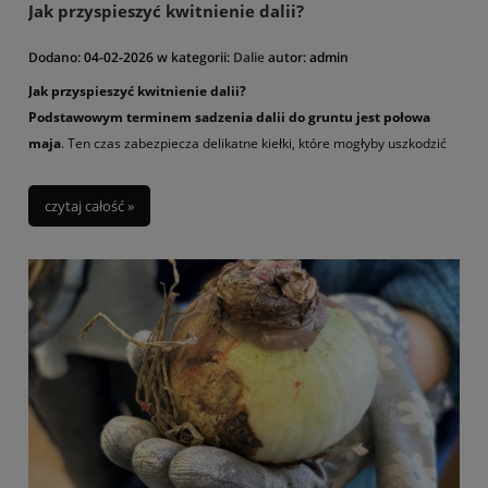
Jak przyspieszyć kwitnienie dalii?
Dodano:
04-02-2026
w kategorii:
Dalie
autor:
admin
Jak przyspieszyć kwitnienie dalii?
Podstawowym terminem sadzenia dalii do gruntu jest połowa
maja
. Ten czas zabezpiecza delikatne kiełki, które mogłyby uszkodzić
wcześniejsze przymrozki. Dalie posadzone w połowie maja zaczynają
kwitnąć w lipcu.
czytaj całość »
Ale czy można przyspieszyć kwitnienie? Tak! Posadź je wcześniej w
domu/szklarni czy piwnicy do donic. Możesz już to zrobić bezpośrednio
po otrzymaniu przesyłki, a bulwy posadzone w połowie marca, które
przesadzisz na stałe stanowisko w ogrodzie zaraz zaczną kwitnąć. Tym
samym Twoja rabata od razu zazieleni się pięknymi ciemnozielonymi
lub nawet bordowymi liśćmi ( w zależności od odmiany), a jest nawet
spora szansa, że rośliny będą już mieć zawiązane kwiaty.
Sadząc wcześniej dalie w doniczkach pamiętaj aby zastosować
wystarczająco duże doniczki, bulwy umieść w dobrej próchniczej ziemi i
ich nie przelewaj. Dalie lubią glebę wilgotną ale nie znoszą gdy jest
przemoczona – prowadzi to do gnicia bulw. Doniczki ustaw w jasnym