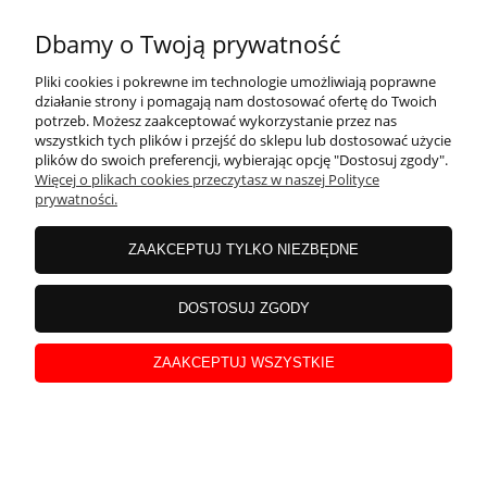
Szczególnie dobrze będą prezentować się w połączeniu z tulipanem
Zimowe róże
Dbamy o Twoją prywatność
pełnym Orange Princess i papuzim Texas Gold. Można także
tworzyć kompozycje z ciemniejszymi tulipanami fioletowymi
Dodano:
01-02-2022
w kategorii:
-
autor:
admin
Pliki cookies i pokrewne im technologie umożliwiają poprawne
rózowymi.
działanie strony i pomagają nam dostosować ofertę do Twoich
potrzeb. Możesz zaakceptować wykorzystanie przez nas
wszystkich tych plików i przejść do sklepu lub dostosować użycie
plików do swoich preferencji, wybierając opcję "Dostosuj zgody".
Więcej o plikach cookies przeczytasz w naszej Polityce
prywatności.
czytaj całość »
ZAAKCEPTUJ TYLKO NIEZBĘDNE
DOSTOSUJ ZGODY
ZAAKCEPTUJ WSZYSTKIE