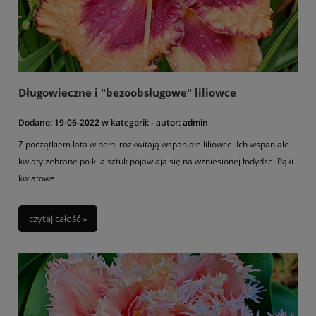
subtropikalnym stylu.
Jakie zatem wybrać rośliny? W naszym sklepie znajdą Państwo
cudownie pachnące
jeżówki
,
juki
,
pustynniki
,
krwawniki
,
ostróżki,
trawy
.
Ponadto posiadamy w ofercie inne
byliny o śródziemnomorskim charakterze np.
akanty
.
Wiele ciekawym bylin znajdą Państwo w kategorii
"Byliny
Długowieczne i "bezoobsługowe" liliowce
wiosenne"
(przetaczniki, perowskia, przegorzan, dzielżany i inne).
Dodano:
19-06-2022
w kategorii:
-
autor:
admin
Z początkiem lata w pełni rozkwitają wspaniałe liliowce. Ich wspaniałe
kwiaty zebrane po kila sztuk pojawiaja się na wzniesionej łodydze. Pąki
kwiatowe
czytaj całość »