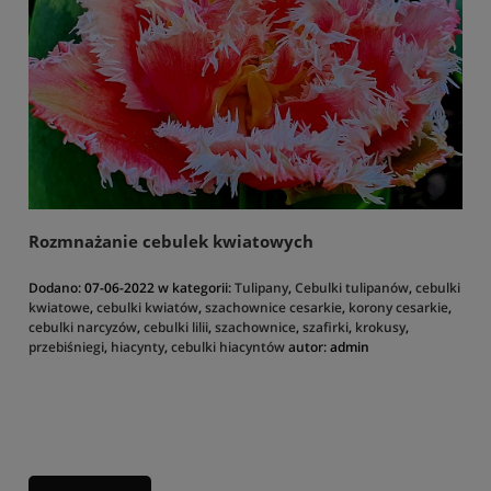
Rozmnażanie cebulek kwiatowych
Dodano:
07-06-2022
w kategorii:
Tulipany
,
Cebulki tulipanów
,
cebulki
kwiatowe
,
cebulki kwiatów
,
szachownice cesarkie
,
korony cesarkie
,
cebulki narcyzów
,
cebulki lilii
,
szachownice
,
szafirki
,
krokusy
,
przebiśniegi
,
hiacynty
,
cebulki hiacyntów
autor:
admin