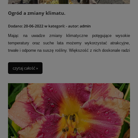
Ogród a zmiany klimatu.
Dodano:
20-06-2022
w kategorii:
-
autor:
admin
Mając na uwadze zmiany klimatyczne potęgujące wysokie
temperatury oraz suche lata możemy wykorzystać atrakcyjne,
trwałe i odporne na suszę rośliny. Większość z nich doskonale radzi
sobie w pełnym słońcu, może być sadzone w pojemnikach lub przy
nagrzewających się murach i kamieniach. Często taka roślinność
czytaj całość »
wydziela przyjemną woń (zioła czy aromatyczne kwiaty bylin) i wabi
pożyteczne owady. A patrząc z praktycznego i zarazem
ekologicznego punktu oszczędzamy wodę. Podlewanie jest
ograniczone do minimum lub nawet zbyteczne a poprzez
zacienienie ziemi ograniczamy jej parowanie.
Uwzględniając tego typu warunki atmosferyczne można
zaprojektować ogród ukształtowany przez klimat. Dobór odpornych
na palące słońce roślin, znoszących długotrwałą suszę pozwala
zaprojektować indywidulany ogród o śródziemnomorskim lub nawet