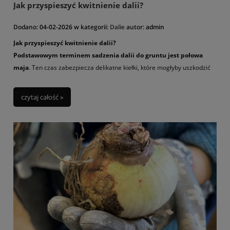
Jak przyspieszyć kwitnienie dalii?
Dodano:
04-02-2026
w kategorii:
Dalie
autor:
admin
Jak przyspieszyć kwitnienie dalii?
Podstawowym terminem sadzenia dalii do gruntu jest połowa
maja
. Ten czas zabezpiecza delikatne kiełki, które mogłyby uszkodzić
wcześniejsze przymrozki. Dalie posadzone w połowie maja zaczynają
kwitnąć w lipcu.
czytaj całość »
Ale czy można przyspieszyć kwitnienie? Tak! Posadź je wcześniej w
domu/szklarni czy piwnicy do donic. Możesz już to zrobić bezpośrednio
po otrzymaniu przesyłki, a bulwy posadzone w połowie marca, które
przesadzisz na stałe stanowisko w ogrodzie zaraz zaczną kwitnąć. Tym
samym Twoja rabata od razu zazieleni się pięknymi ciemnozielonymi
lub nawet bordowymi liśćmi ( w zależności od odmiany), a jest nawet
spora szansa, że rośliny będą już mieć zawiązane kwiaty.
Sadząc wcześniej dalie w doniczkach pamiętaj aby zastosować
wystarczająco duże doniczki, bulwy umieść w dobrej próchniczej ziemi i
ich nie przelewaj. Dalie lubią glebę wilgotną ale nie znoszą gdy jest
przemoczona – prowadzi to do gnicia bulw. Doniczki ustaw w jasnym