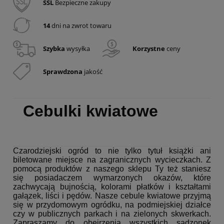
SSL
Bezpieczne zakupy
14
dni na zwrot towaru
Szybka
wysyłka
Korzystne
ceny
Sprawdzona
jakość
Cebulki kwiatowe
Czarodziejski ogród to nie tylko tytuł książki ani
biletowane miejsce na zagranicznych wycieczkach. Z
pomocą produktów z naszego sklepu Ty też staniesz
się posiadaczem wymarzonych okazów, które
zachwycają bujnością, kolorami płatków i kształtami
gałązek, liści i pędów. Nasze cebule kwiatowe przyjmą
się w przydomowym ogródku, na podmiejskiej działce
czy w publicznych parkach i na zielonych skwerkach.
Zapraszamy do obejrzenia wszystkich sadzonek