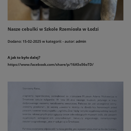
miejscu.
Pamiętaj, niektóre z odmian posiadamy w ograniczonej ilości. Nie
zwlekaj z zakupem!
Nasze cebulki w Szkole Rzemiosła w Łodzi
Dodano:
15-02-2025
w kategorii:
-
autor:
admin
A jak to było dalej?
https://www.facebook.com/
share/p/16A5o56oTD/