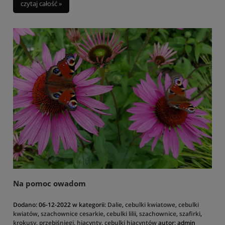
czytaj całość »
Na pomoc owadom
Dodano:
06-12-2022
w kategorii:
Dalie
,
cebulki kwiatowe
,
cebulki
kwiatów
,
szachownice cesarkie
,
cebulki lilii
,
szachownice
,
szafirki
,
krokusy
,
przebiśniegi
,
hiacynty
,
cebulki hiacyntów
autor:
admin