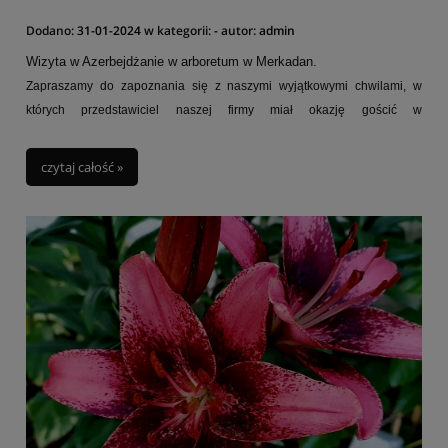
Dodano:
31-01-2024
w kategorii:
-
autor:
admin
Wizyta w Azerbejdżanie w arboretum w Merkadan.
Zapraszamy do zapoznania się z naszymi wyjątkowymi chwilami, w
których przedstawiciel naszej firmy miał okazję gościć w
azerbejdżańskim Arboretum w Baku.
Ogród daje niepowtarzalną okazję odkrycia piękna azerbejdżańskiej
czytaj całość »
przyrody. To miejsce, które zachwyca swoją bogatą kolekcją
sucholubnych roślin z basenu Morza Kaspijskiego, stanowiącą jedną z
największych tego typu na świecie.
Arboretum zostało założone przez Murtuzy'ego Mukhtarova (1857-1920),
nie tylko potentata i milionera naftowego w Baku, ale także miłośnika
przyrody. Pałac, który stanowi nieodłączną część ogrodu, jest wyrazem
olbrzymiego zaangażowania i pasji do roślinności. Jest wspaniale
położony na wzgórzu w centrum ogrodu co pozwala dostrzec wody
Morza Kaspijskiego.
Zapraszamy wszystkich miłośników botaniki, entuzjastów natury oraz
tych, którzy szukają unikalnego doświadczenia. Przeżyjcie
niezapomniane chwile w Ogrodach Botanicznych. Arboretum w