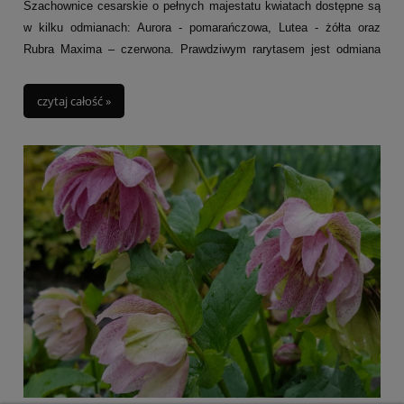
Szachownice cesarskie o pełnych majestatu kwiatach dostępne są
w kilku odmianach: Aurora - pomarańczowa, Lutea - żółta oraz
Rubra Maxima – czerwona. Prawdziwym rarytasem jest odmiana
Striped beauty (prezentowana na zdjęciu) o paskowanych kwiatach
w kolorze miodu i jasno zielonych liściach.
czytaj całość »
Szachownice cesarskie naturalnie występują w południowo-
zachodniej Azji a ich charakterystyczne cebulki (mające w środku
dziurkę wydzielają specyficzną woń ziemi i mchu) sprowadzono do
Europy w XVI w. i od razy zyskały popularność.
Szachownice cesarskie należą do rodziny liliowatych choć w
przeciwieństwie do swoich kuzynek lilii nie kwitną latem, lecz
wiosną na przełomie kwietnia i maja.
Z uwagi na niespotykane kwiaty wokół szachownic zrodziły się
legendy. Jedna z nich opowiada historię pięknej perskiej
księżniczki, która niesłusznie została oskarżona przez męża o
niewierność i wypędzona z pałacu. Wypędzona księżniczka uroniła
tyle łez, że skurczyła się do wielkości kwiatu.
Tworząc kompozycje warto łączyć je z innymi szachownicami,
sadzić w ich pobliżu niskie odmiany tulipanów czy narcyzów.