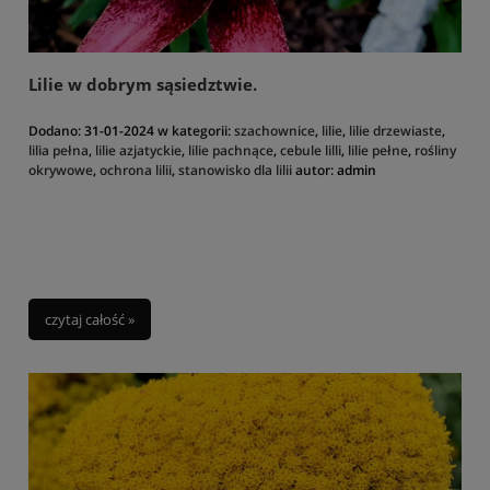
Merkadan to jedno z tych miejsc, które przeniesie Was w świat piękna
natury i pozwoli oderwać się od codzienności.
Lilie w dobrym sąsiedztwie.
Dodano:
31-01-2024
w kategorii:
szachownice
,
lilie
,
lilie drzewiaste
,
lilia pełna
,
lilie azjatyckie
,
lilie pachnące
,
cebule lilli
,
lilie pełne
,
rośliny
okrywowe
,
ochrona lilii
,
stanowisko dla lilii
autor:
admin
czytaj całość »