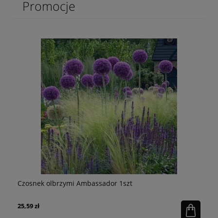
Promocje
Czosnek olbrzymi Ambassador 1szt
Ps
25,59 zł
16