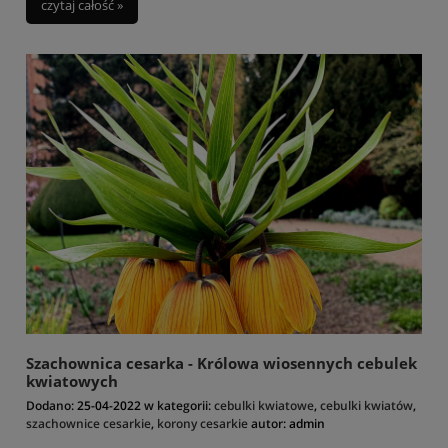
czytaj całość »
Szachownica cesarka - Królowa wiosennych cebulek
kwiatowych
Dodano:
25-04-2022
w kategorii:
cebulki kwiatowe
,
cebulki kwiatów
,
szachownice cesarkie
,
korony cesarkie
autor:
admin