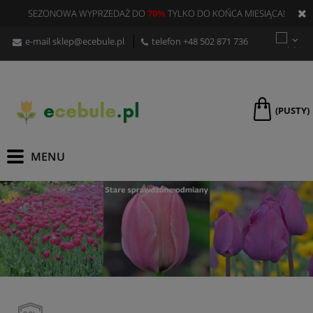
SEZONOWA WYPRZEDAŻ DO
70%
TYLKO DO KOŃCA MIESIĄCA!
e-mail
sklep@ecebule.pl
telefon
+48 502 871 736
(PUSTY)