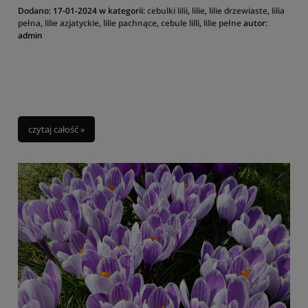
Dodano:
17-01-2024
w kategorii:
cebulki lilii
,
lilie
,
lilie drzewiaste
,
lilia
pełna
,
lilie azjatyckie
,
lilie pachnące
,
cebule lilli
,
lilie pełne
autor:
admin
czytaj całość »