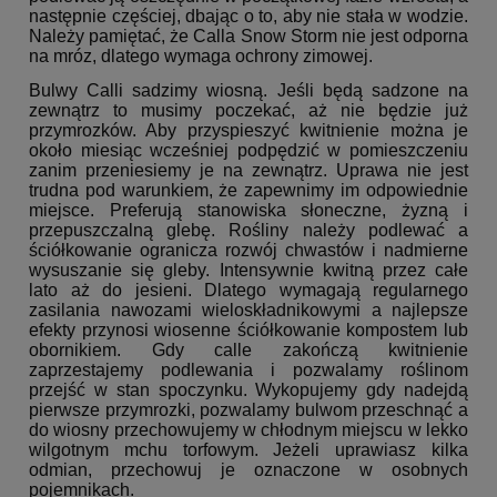
następnie częściej, dbając o to, aby nie stała w wodzie.
Należy pamiętać, że Calla Snow Storm nie jest odporna
na mróz, dlatego wymaga ochrony zimowej.
Bulwy Calli sadzimy wiosną. Jeśli będą sadzone na
zewnątrz to musimy poczekać, aż nie będzie już
przymrozków. Aby przyspieszyć kwitnienie można je
około miesiąc wcześniej podpędzić w pomieszczeniu
zanim przeniesiemy je na zewnątrz. Uprawa nie jest
trudna pod warunkiem, że zapewnimy im odpowiednie
miejsce. Preferują stanowiska słoneczne, żyzną i
przepuszczalną glebę. Rośliny należy podlewać a
ściółkowanie ogranicza rozwój chwastów i nadmierne
wysuszanie się gleby. Intensywnie kwitną przez całe
lato aż do jesieni. Dlatego wymagają regularnego
zasilania nawozami wieloskładnikowymi a najlepsze
efekty przynosi wiosenne ściółkowanie kompostem lub
obornikiem. Gdy calle zakończą kwitnienie
zaprzestajemy podlewania i pozwalamy roślinom
przejść w stan spoczynku. Wykopujemy gdy nadejdą
pierwsze przymrozki, pozwalamy bulwom przeschnąć a
do wiosny przechowujemy w chłodnym miejscu w lekko
wilgotnym mchu torfowym. Jeżeli uprawiasz kilka
odmian, przechowuj je oznaczone w osobnych
pojemnikach.