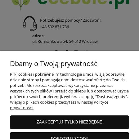
Potrzebujesz pomocy? Zadzwoń!
+48 502 871 736
adres:
ul. Rumiankowa 54, 54-512 Wrocław
Dbamy o Twoją prywatność
POMOC
Pliki cookies i pokrewne im technologie umożliwiają poprawne
działanie strony i pomagają nam dostosować ofertę do Twoich
potrzeb. Możesz zaakceptować wykorzystanie przez nas
wszystkich tych plików i przejść do sklepu lub dostosować użycie
MOJE KONTO
plików do swoich preferencji, wybierając opcję "Dostosuj zgody".
Więcej o plikach cookies przeczytasz w naszej Polityce
prywatności.
PŁATNOŚCI I DOSTAWA
ZAAKCEPTUJ TYLKO NIEZBĘDNE
INFORMACJE
DOSTOSUJ ZGODY