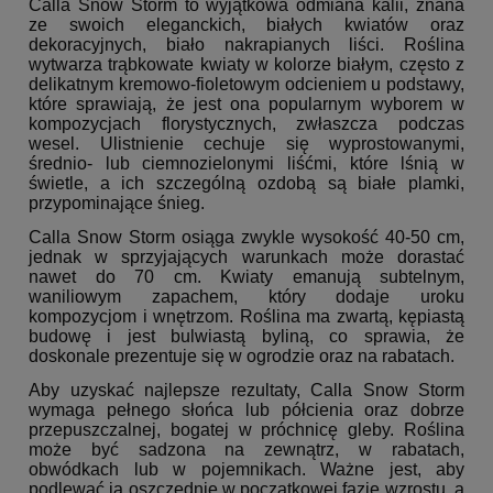
Calla Snow Storm to wyjątkowa odmiana kalii, znana
ze swoich eleganckich, białych kwiatów oraz
dekoracyjnych, biało nakrapianych liści. Roślina
wytwarza trąbkowate kwiaty w kolorze białym, często z
delikatnym kremowo-fioletowym odcieniem u podstawy,
które sprawiają, że jest ona popularnym wyborem w
kompozycjach florystycznych, zwłaszcza podczas
wesel. Ulistnienie cechuje się wyprostowanymi,
średnio- lub ciemnozielonymi liśćmi, które lśnią w
świetle, a ich szczególną ozdobą są białe plamki,
przypominające śnieg.
Calla Snow Storm osiąga zwykle wysokość 40-50 cm,
jednak w sprzyjających warunkach może dorastać
nawet do 70 cm. Kwiaty emanują subtelnym,
waniliowym zapachem, który dodaje uroku
kompozycjom i wnętrzom. Roślina ma zwartą, kępiastą
budowę i jest bulwiastą byliną, co sprawia, że
doskonale prezentuje się w ogrodzie oraz na rabatach.
Aby uzyskać najlepsze rezultaty, Calla Snow Storm
wymaga pełnego słońca lub półcienia oraz dobrze
przepuszczalnej, bogatej w próchnicę gleby. Roślina
może być sadzona na zewnątrz, w rabatach,
obwódkach lub w pojemnikach. Ważne jest, aby
podlewać ją oszczędnie w początkowej fazie wzrostu, a