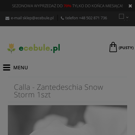
SEZONOWA WYPRZEDAŻ DO
70%
TYLKO DO KOŃCA MIESIĄCA!
e-mail
sklep@ecebule.pl
telefon
+48 502 871 736
(PUSTY)
Calla - Zantedeschia Snow
Storm 1szt