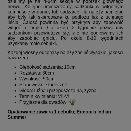
dzielimy je na 4-6cm sekcje w poprzek głównego
nerwu. Kolejno umieszczamy sadzonki w wilgotnym
kompoście w donicy lub sadzarce - tu należy pamiętać
aby były tak skierowane ku podłożu jak z uciętego
liścia. Całość powinna być przykryta aby zapewnić
wilgoć i ciepło. Co około 2 tygodnie pozwalamy
sadzonkom przewietrzyć się, ale nie podlewamy ich
aby zapobiec gniciu. Po około 8-10 tygodniach
uzyskamy małe cebulki.
Każdej wiosny eucomisy należy zasilić wysokiej jakości
nawozem.
Głębokość sadzenia: 10cm
Rozstawa: 30cm
Wysokość: 50cm
Stanowisko: słoneczne
Gleba: luźna i przepuszczalna, żyzna
Termin kwitnienia: VII-VIII
Przyjazne dla owadów:
Opakowanie zawiera 1 cebulkę Eucomis Indian
Summer