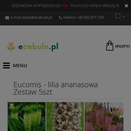
SEZONOWA WYPRZEDAŻ DO
70%
TYLKO DO KOŃCA MIESIĄCA!
e-mail
sklep@ecebule.pl
telefon
+48 502 871 736
(PUSTY)
Eucomis - lilia ananasowa
Zestaw 5szt