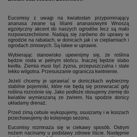
Eucomisy z uwagi na kwiatostan przypominający
ananasa zwane są liliami ananasowymi Wnoszą
egzotyczny akcent do naszych ogrodów lecz są mało
rozpowszechnione. Nadają się zarówno do uprawy w
ogrodzie na rabatach, w donicach jak i w cieplarniach i
ogrodach zimowych. Są łatwe w uprawie.
Wybierając stanowisko upewnijmy się, że roślina
będzie rosła w pełnym słońcu. Inaczej będzie słabo
kwitła. Ziemia musi być żyzna, przepuszczalna i stale
lekko wilgotna. Przesuszanie ogranicza kwitnienie.
Jeżeli chcemy je uprawiać w doniczkach wybierzmy
stabilne pojemniki, które nie będą się przewracać gdy
roślina rozrośnie się. Jako podłoże stosujemy ziemię do
kwiatów wymieszaną ze żwirem. Na spodzie donicy
układamy drenaż.
Przed zimą cebule wykopujemy, osuszamy i w koszach
przechowujemy do kolejnego sezonu.
Eucomisy rozmnaża się w ciekawy sposób. Ostrym
nożem nacinamy u podstawy zdrowe liście. Następnie