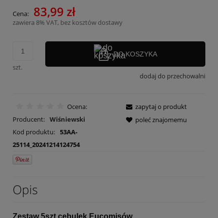
83,99 zł
Cena:
zawiera 8% VAT, bez kosztów dostawy
DO KOSZYKA
szt.
dodaj do przechowalni
Ocena:
zapytaj o produkt
Producent:
Wiśniewski
poleć znajomemu
Kod produktu:
53AA-
25114_20241214124754
Opis
Zestaw 5szt cebulek Eucomisów