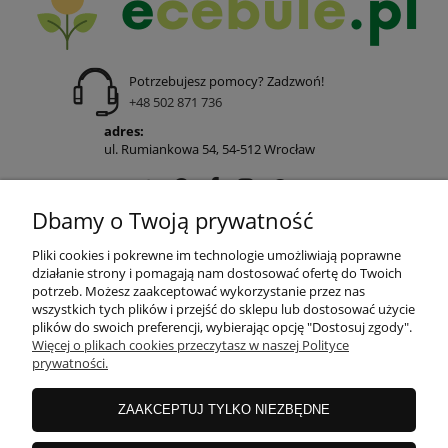
Potrzebujesz pomocy? Zadzwoń!
+48 502 871 736
adres:
ul. Rumiankowa 54, 54-512 Wrocław
Dbamy o Twoją prywatność
POMOC
Pliki cookies i pokrewne im technologie umożliwiają poprawne
działanie strony i pomagają nam dostosować ofertę do Twoich
potrzeb. Możesz zaakceptować wykorzystanie przez nas
wszystkich tych plików i przejść do sklepu lub dostosować użycie
MOJE KONTO
plików do swoich preferencji, wybierając opcję "Dostosuj zgody".
Więcej o plikach cookies przeczytasz w naszej Polityce
prywatności.
PŁATNOŚCI I DOSTAWA
ZAAKCEPTUJ TYLKO NIEZBĘDNE