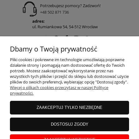
Potrzebujesz pomocy? Zadzwoń!
+48 502 871 736
adres:
ul. Rumiankowa 54, 54-512 Wrocław
Dbamy o Twoją prywatność
POMOC
Pliki cookies i pokrewne im technologie umożliwiają poprawne
działanie strony i pomagają nam dostosować ofertę do Twoich
potrzeb. Możesz zaakceptować wykorzystanie przez nas
wszystkich tych plików i przejść do sklepu lub dostosować użycie
MOJE KONTO
plików do swoich preferencji, wybierając opcję "Dostosuj zgody".
Więcej o plikach cookies przeczytasz w naszej Polityce
prywatności.
PŁATNOŚCI I DOSTAWA
ZAAKCEPTUJ TYLKO NIEZBĘDNE
INFORMACJE
DOSTOSUJ ZGODY