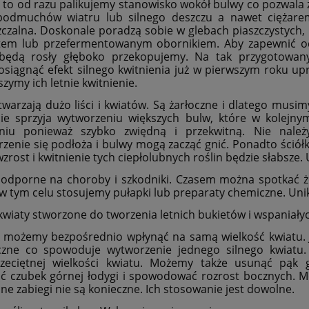
to od razu palikujemy stanowisko wokół bulwy co pozwala 
 podmuchów wiatru lub silnego deszczu a nawet ciężare
czalna. Doskonale poradzą sobie w glebach piaszczystych, 
em lub przefermentowanym obornikiem. Aby zapewnić odp
będą rosły głęboko przekopujemy. Na tak przygotowa
osiągnąć efekt silnego kwitnienia już w pierwszym roku up
szymy ich letnie kwitnienie.
twarzają dużo liści i kwiatów. Są żarłoczne i dlatego mu
ie sprzyja wytworzeniu większych bulw, które w kolejny
niu ponieważ szybko zwiędną i przekwitną. Nie należ
rzenie się podłoża i bulwy mogą zacząć gnić. Ponadto ściół
rost i kwitnienie tych ciepłolubnych roślin będzie słabsze
 odporne na choroby i szkodniki. Czasem można spotkać że
i w tym celu stosujemy pułapki lub preparaty chemiczne. Uni
 kwiaty stworzone do tworzenia letnich bukietów i wspaniał
możemy bezpośrednio wpłynąć na samą wielkość kwiatu. Je
czne co spowoduje wytworzenie jednego silnego kwiatu. 
zeciętnej wielkości kwiatu. Możemy także usunąć pąk 
ąć czubek górnej łodygi i spowodować rozrost bocznych
ane zabiegi nie są konieczne. Ich stosowanie jest dowolne.