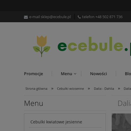
e-mail
sklep@ecebule.pl
telefon
+48 502 871 736
Promocje
Menu
Nowości
Bl
»
»
»
Strona główna
Cebulki wiosenne
Dalia - Dahlia
Dali
Menu
Dal
Cebulki kwiatowe jesienne