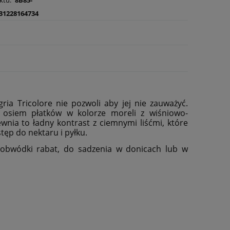
31228164734
gria Tricolore nie pozwoli aby jej nie zauważyć.
a osiem płatków w kolorze moreli z wiśniowo-
ia to ładny kontrast z ciemnymi liśćmi, które
ęp do nektaru i pyłku.
a obwódki rabat, do sadzenia w donicach lub w