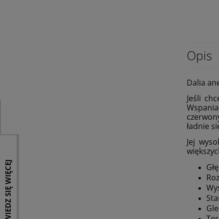
Opis
Dalia an
Jeśli ch
Wspania
czerwony
ładnie s
Jej wys
większyc
DOWIEDZ SIĘ WIĘCEJ
Głę
Roz
Wy
Sta
Gle
Ter