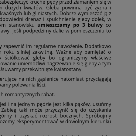
zabezpieczyć kruche pędy przed złamaniem się w
m dużych kwiatów. Gleba powinna być żyzna i
kwaśnych lub gliniastych. Dobrze wymieszać ją z
owiedni drenaż i spulchnienie gleby dołek, w
nym stanowisku
umieszczamy po 3 bulwy
co
rawy. Jeśli podpędzimy dalie w pomieszczeniu to
simy zapewnić im regularne nawożenie. Dodatkowo
m roku silniej zakwitną. Ważne aby pamiętać o
y ściółkować gleby bo ograniczymy właściwe
kowanie uniemożliwi nagrzewanie się gleby a tym
. Usuwamy przekwitnięte kwiatostany.
rujące na nich gąsienice natomiast przyciągają
kamy polewania liści.
ych romantycznych rabat.
śli na jednym pędzie jest kilka pąków, usuńmy
Zabieg taki może przyczynić się do uzyskania
górny i uzyskać rozrost bocznych. Spróbujmy
. Możemy eksperymentować w dowolnym kierunku