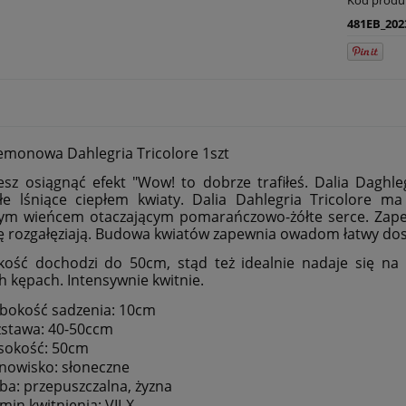
481EB_202
emonowa Dahlegria Tricolore 1szt
cesz osiągnąć efekt "Wow! to dobrze trafiłeś. Dalia Daghle
łe lśniące ciepłem kwiaty. Dalia Dahlegria Tricolore m
m wieńcem otaczającym pomarańczowo-żółte serce. Zapewn
ię rozgałęziają. Budowa kwiatów zapewnia owadom łatwy dost
okość dochodzi do 50cm, stąd też idealnie nadaje się n
h kępach. Intensywnie kwitnie.
bokość sadzenia: 10cm
stawa: 40-50ccm
sokość: 50cm
nowisko: słoneczne
ba: przepuszczalna, żyzna
min kwitnienia: VII-X