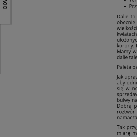
Prz
Dalie to
obecnie 
wielkoś
kwiatac
ułożonyc
korony. 
Mamy w o
dalie ta
Paleta b
Jak upra
aby odni
się w no
sprzedaw
bulwy na
Dobrą p
roztwór 
namaczaj
Tak przy
miarę mo