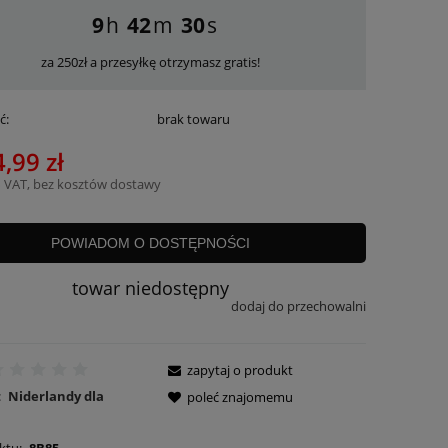
9
42
29
za 250zł a przesyłkę otrzymasz gratis!
ć:
brak towaru
,99 zł
 VAT, bez kosztów dostawy
POWIADOM O DOSTĘPNOŚCI
towar niedostępny
dodaj do przechowalni
zapytaj o produkt
:
Niderlandy dla
poleć znajomemu
ktu:
8B85-