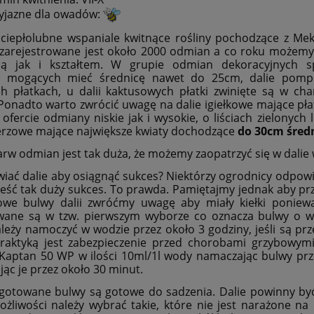
yjazne dla owadów:
 ciepłolubne wspaniale kwitnące rośliny pochodzące z Me
zarejestrowane jest około 2000 odmian a co roku możemy 
cią jak i kształtem. W grupie odmian dekoracyjnych 
h mogących mieć średnicę nawet do 25cm, dalie pomp
h płatkach, u dalii kaktusowych płatki zwinięte są w cha
Ponadto warto zwrócić uwagę na dalie igiełkowe mające płatki
fercie odmiany niskie jak i wysokie, o liściach zielonyc
lerzowe mające największe kwiaty dochodzące
do 30cm średn
arw odmian jest tak duża, że możemy zaopatrzyć się w dalie
wiać dalie aby osiągnąć sukces? Niektórzy ogrodnicy odpowia
eść tak duży sukces. To prawda. Pamiętajmy jednak aby prz
we bulwy dalii zwróćmy uwagę aby miały kiełki ponieważ
ane są w tzw. pierwszym wyborze co oznacza bulwy o wie
leży namoczyć w wodzie przez około 3 godziny, jeśli są p
raktyką jest zabezpieczenie przed chorobami grzybowymi
Kaptan 50 WP w ilości 10ml/1l wody namaczając bulwy prze
ąc je przez około 30 minut.
gotowane bulwy są gotowe do sadzenia. Dalie powinny by
żliwości należy wybrać takie, które nie jest narażone n