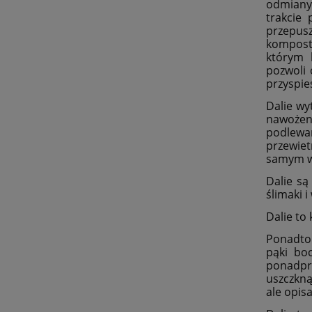
odmiany 
trakcie
przepusz
kompost
którym 
pozwoli 
przyspie
Dalie wy
nawożen
podlewa
przewiet
samym wz
Dalie są
ślimaki 
Dalie to
Ponadto 
pąki bo
ponadpr
uszczkn
ale opis