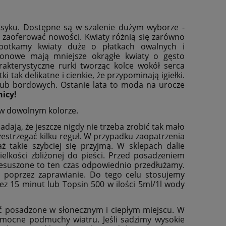
ksyku. Dostępne są w szalenie dużym wyborze -
zaoferować nowości. Kwiaty różnią się zarówno
spotkamy kwiaty duże o płatkach owalnych i
onowe mają mniejsze okrągłe kwiaty o gęsto
rakterystyczne rurki tworząc kolce wokół serca
 tak delikatne i cienkie, że przypominają igiełki.
h lub bordowych. Ostanie lata to moda na urocze
icy!
 w dowolnym kolorze.
dają, że jeszcze nigdy nie trzeba zrobić tak mało
estrzegać kilku reguł. W przypadku zaopatrzenia
 takie szybciej się przyjmą. W sklepach dalie
lkości zbliżonej do pieści. Przed posadzeniem
rzesuszone to ten czas odpowiednio przedłużamy.
 poprzez zaprawianie. Do tego celu stosujemy
z 15 minut lub Topsin 500 w ilości 5ml/1l wody
ć posadzone w słonecznym i ciepłym miejscu. W
a mocne podmuchy wiatru. Jeśli sadzimy wysokie