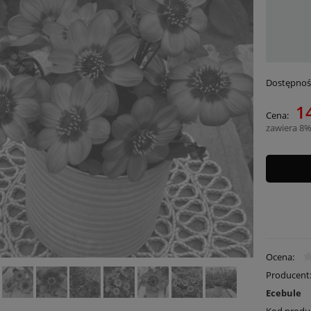
Dostępnoś
14
Cena:
zawiera 8%
Ocena:
Producent
Ecebule
Kod produ