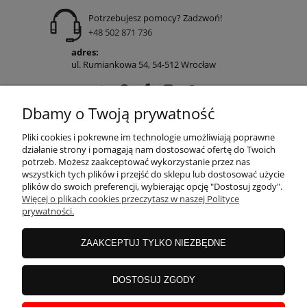
Potrzebujesz pomocy? Zadzwoń!
+48 502 871 736
adres:
ul. Rumiankowa 54, 54-512 Wrocław
Dbamy o Twoją prywatność
POMOC
Pliki cookies i pokrewne im technologie umożliwiają poprawne
działanie strony i pomagają nam dostosować ofertę do Twoich
potrzeb. Możesz zaakceptować wykorzystanie przez nas
wszystkich tych plików i przejść do sklepu lub dostosować użycie
MOJE KONTO
plików do swoich preferencji, wybierając opcję "Dostosuj zgody".
Więcej o plikach cookies przeczytasz w naszej Polityce
prywatności.
PŁATNOŚCI I DOSTAWA
ZAAKCEPTUJ TYLKO NIEZBĘDNE
INFORMACJE
DOSTOSUJ ZGODY