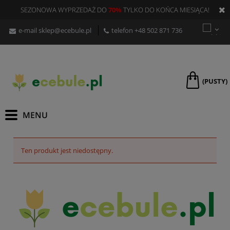
SEZONOWA WYPRZEDAŻ DO
70%
TYLKO DO KOŃCA MIESIĄCA!
e-mail
sklep@ecebule.pl
telefon
+48 502 871 736
(PUSTY)
Ten produkt jest niedostępny.