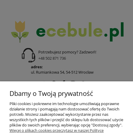
Potrzebujesz pomocy? Zadzwoń!
+48 502 871 736
adres:
ul. Rumiankowa 54, 54-512 Wrocław
Dbamy o Twoją prywatność
POMOC
Pliki cookies i pokrewne im technologie umożliwiają poprawne
działanie strony i pomagają nam dostosować ofertę do Twoich
potrzeb. Możesz zaakceptować wykorzystanie przez nas
wszystkich tych plików i przejść do sklepu lub dostosować użycie
MOJE KONTO
plików do swoich preferencji, wybierając opcję "Dostosuj zgody".
Więcej o plikach cookies przeczytasz w naszej Polityce