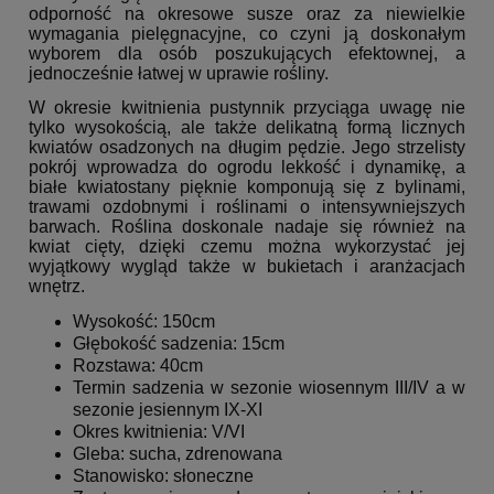
odporność na okresowe susze oraz za niewielkie
wymagania pielęgnacyjne, co czyni ją doskonałym
wyborem dla osób poszukujących efektownej, a
jednocześnie łatwej w uprawie rośliny.
W okresie kwitnienia pustynnik przyciąga uwagę nie
tylko wysokością, ale także delikatną formą licznych
kwiatów osadzonych na długim pędzie. Jego strzelisty
pokrój wprowadza do ogrodu lekkość i dynamikę, a
białe kwiatostany pięknie komponują się z bylinami,
trawami ozdobnymi i roślinami o intensywniejszych
barwach. Roślina doskonale nadaje się również na
kwiat cięty, dzięki czemu można wykorzystać jej
wyjątkowy wygląd także w bukietach i aranżacjach
wnętrz.
Wysokość: 150cm
Głębokość sadzenia: 15cm
Rozstawa: 40cm
Termin sadzenia w sezonie wiosennym III/IV a w
sezonie jesiennym IX-XI
Okres kwitnienia: V/VI
Gleba: sucha, zdrenowana
Stanowisko: słoneczne