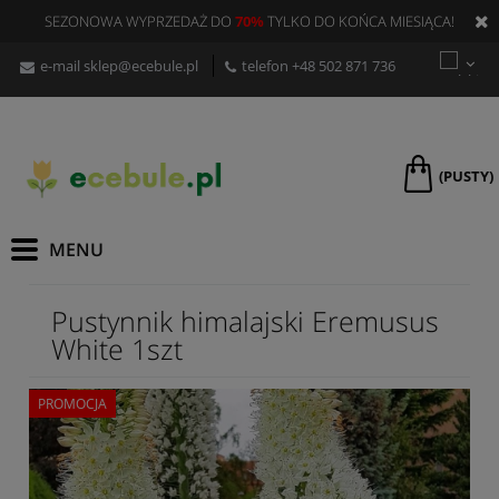
SEZONOWA WYPRZEDAŻ DO
70%
TYLKO DO KOŃCA MIESIĄCA!
e-mail
sklep@ecebule.pl
telefon
+48 502 871 736
(PUSTY)
Pustynnik himalajski Eremusus
White 1szt
PROMOCJA