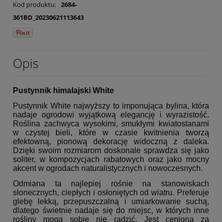
Kod produktu:
2684-
361BD_20230621113643
Opis
Pustynnik himalajski White
Pustynnik White najwyższy to imponująca bylina, która
nadaje ogrodowi wyjątkową elegancję i wyrazistość.
Roślina zachwyca wysokimi, smukłymi kwiatostanami
w czystej bieli, które w czasie kwitnienia tworzą
efektowną, pionową dekorację widoczną z daleka.
Dzięki swoim rozmiarom doskonale sprawdza się jako
soliter, w kompozycjach rabatowych oraz jako mocny
akcent w ogrodach naturalistycznych i nowoczesnych.
Odmiana ta najlepiej rośnie na stanowiskach
słonecznych, ciepłych i osłoniętych od wiatru. Preferuje
glebę lekką, przepuszczalną i umiarkowanie suchą,
dlatego świetnie nadaje się do miejsc, w których inne
rośliny mogą sobie nie radzić. Jest ceniona za