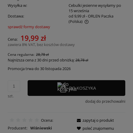
Wysyłka w:
Cebulki jesienne wysyłamy po
15 września
Dostawa:
od 9,99 zł
- ORLEN Paczka
(Polska)
sprawdź formy dostawy
Cena nie zawiera ewentualnych kosztów płatności
19,99 zł
Cena:
zawiera 8% VAT, bez kosztów dostawy
Cena regularna:
28,78 zł
Najniższa cena z 30 dni przed obniżką:
28,78 zł
Promocja trwa do 30 listopada 2026
DO KOSZYKA
szt.
dodaj do przechowalni
Ocena:
zapytaj o produkt
Producent:
Wiśniewski
poleć znajomemu