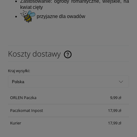
Zastosowanie: ogrody romantyczne, wiejskie, na
kwiat cięty
przyjazne dla owadów
Koszty dostawy
Cena nie zawiera ewentualnych kosztów płatności
Kraj wysyłki:
ORLEN Paczka
9,99 zł
Paczkomat Inpost
17,99 zł
Kurier
17,99 zł