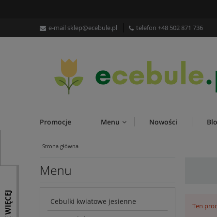
e-mail
sklep@ecebule.pl
telefon
+48 502 871 736
Promocje
Menu
Nowości
Bl
Strona główna
Menu
Cebulki kwiatowe jesienne
Ten prod