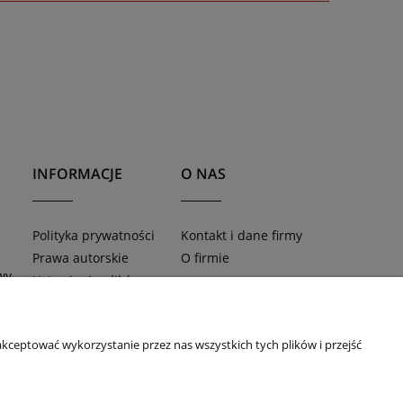
INFORMACJE
O NAS
Polityka prywatności
Kontakt i dane firmy
Prawa autorskie
O firmie
wy
Ustawienia plików
cookies
kceptować wykorzystanie przez nas wszystkich tych plików i przejść