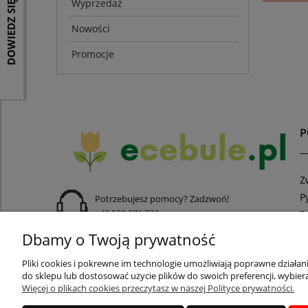
DOWIEDZ SIĘ WIĘCEJ
Wyprzedaż
Nowości
Promocje
Z
P
Potrzebujesz pomocy? Zadzwoń!
+48 502 871 736
R
R
Dbamy o Twoją prywatność
adres:
ul. Rumiankowa 54, 54-512 Wrocław
Pliki cookies i pokrewne im technologie umożliwiają poprawne działa
do sklepu lub dostosować użycie plików do swoich preferencji, wybiera
Więcej o plikach cookies przeczytasz w naszej Polityce prywatności.