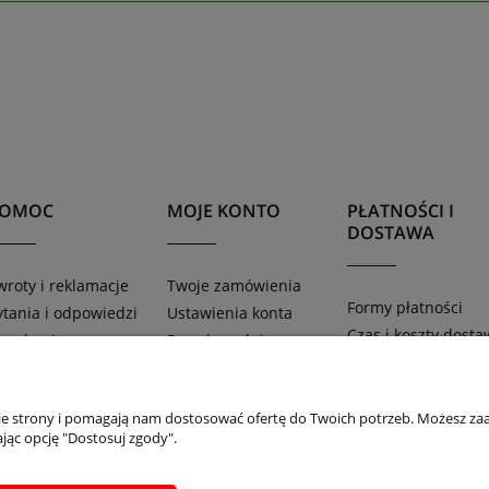
POMOC
MOJE KONTO
PŁATNOŚCI I
DOSTAWA
wroty i reklamacje
Twoje zamówienia
Formy płatności
ytania i odpowiedzi
Ustawienia konta
Czas i koszty dosta
egulamin
Przechowalnia
Czas realizacji
aty
zamówienia
nie strony i pomagają nam dostosować ofertę do Twoich potrzeb. Możesz zaa
jąc opcję "Dostosuj zgody".
Sklep internetowy Shoper.pl