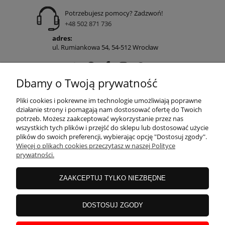
Potrzebujesz pomocy? Zadzwoń!
+48 502 871 736
adres:
ul. Rumiankowa 54, 54-512 Wrocław
Dbamy o Twoją prywatność
POMOC
Pliki cookies i pokrewne im technologie umożliwiają poprawne
działanie strony i pomagają nam dostosować ofertę do Twoich
potrzeb. Możesz zaakceptować wykorzystanie przez nas
wszystkich tych plików i przejść do sklepu lub dostosować użycie
MOJE KONTO
plików do swoich preferencji, wybierając opcję "Dostosuj zgody".
Więcej o plikach cookies przeczytasz w naszej Polityce
prywatności.
PŁATNOŚCI I DOSTAWA
ZAAKCEPTUJ TYLKO NIEZBĘDNE
INFORMACJE
DOSTOSUJ ZGODY