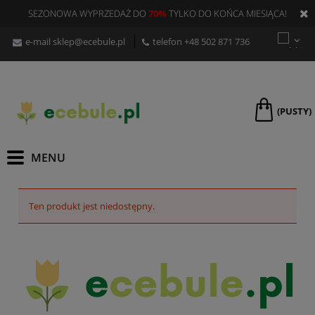
SEZONOWA WYPRZEDAŻ DO
70%
TYLKO DO KOŃCA MIESIĄCA!
e-mail
sklep@ecebule.pl
telefon
+48 502 871 736
(PUSTY)
Ten produkt jest niedostępny.