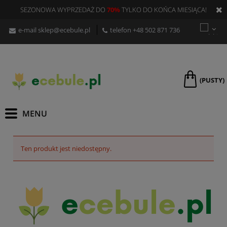
SEZONOWA WYPRZEDAŻ DO
70%
TYLKO DO KOŃCA MIESIĄCA!
e-mail
sklep@ecebule.pl
telefon
+48 502 871 736
(PUSTY)
Ten produkt jest niedostępny.