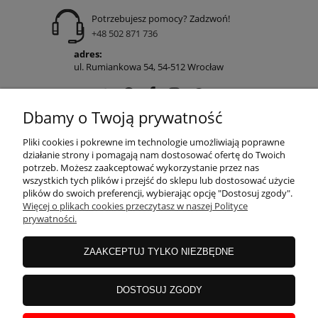
Potrzebujesz pomocy? Zadzwoń!
+48 502 871 736
adres:
ul. Rumiankowa 54, 54-512 Wrocław
Dbamy o Twoją prywatność
POMOC
Pliki cookies i pokrewne im technologie umożliwiają poprawne
działanie strony i pomagają nam dostosować ofertę do Twoich
potrzeb. Możesz zaakceptować wykorzystanie przez nas
wszystkich tych plików i przejść do sklepu lub dostosować użycie
MOJE KONTO
plików do swoich preferencji, wybierając opcję "Dostosuj zgody".
Więcej o plikach cookies przeczytasz w naszej Polityce
prywatności.
PŁATNOŚCI I DOSTAWA
ZAAKCEPTUJ TYLKO NIEZBĘDNE
INFORMACJE
DOSTOSUJ ZGODY