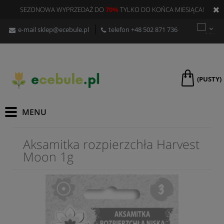
SEZONOWA WYPRZEDAŻ DO
70%
TYLKO DO KOŃCA MIESIĄCA!
e-mail
sklep@ecebule.pl
telefon
+48 502 871 736
(PUSTY)
Aksamitka rozpierzchła Harvest
Moon 1g