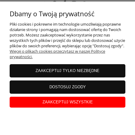
Dbamy o Twoją prywatność
POMOC
Pliki cookies i pokrewne im technologie umożliwiają poprawne
działanie strony i pomagają nam dostosować ofertę do Twoich
potrzeb. Możesz zaakceptować wykorzystanie przez nas
wszystkich tych plików i przejść do sklepu lub dostosować użycie
MOJE KONTO
plików do swoich preferencji, wybierając opcję "Dostosuj zgody".
Więcej o plikach cookies przeczytasz w naszej Polityce
prywatności.
PŁATNOŚCI I DOSTAWA
ZAAKCEPTUJ TYLKO NIEZBĘDNE
INFORMACJE
DOSTOSUJ ZGODY
ZAAKCEPTUJ WSZYSTKIE
O NAS
pokaż pełną wersję strony
Sklep internetowy Shoper.pl