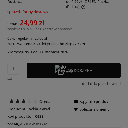
Dostawa:
od 9,99 zł
- ORLEN Paczka
(Polska)
sprawdź formy dostawy
Cena nie zawiera ewentualnych kosztów płatności
24,99 zł
Cena:
zawiera 8% VAT, bez kosztów dostawy
Cena regularna:
29,99 zł
Najniższa cena z 30 dni przed obniżką:
27,52 zł
Promocja trwa do 30 listopada 2026
DO KOSZYKA
szt.
dodaj do przechowalni
Ocena:
zapytaj o produkt
Producent:
Wiśniewski
poleć znajomemu
Kod produktu:
C63E-
588A6_20210826161218