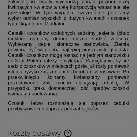
zakwitnięciu kwiaty wychodzą ponad poziom niżej
kwitnących kwiatów a całą kompozycja wspaniale się
prezentuje. W tym wypadku szczególnie polecamy
wybór odmian wysokich o dużych kwiatach - czosnek
typu Giganteum, Gladiator.
Cebulki czosnków ozdobnych sadzimy jesienią (choć
niektóre odmiany drobne można sadzić wiosną).
Wybieramy ciepłe, słoneczne stanowiska. Ziemia
powinna być wapienna najlepiej piaszczysto gliniasta.
Cebulki czosnków mogą rosnąć na jednym stanowisku
do 3 lat. Potem należy je wykopać. Pamiętajmy aby nie
sadzić czosnków w miejscach gdzie już rosły ponieważ
istnieje ryzyko zarażenia ich chorobami wirusowymi. Po
przekwitnięciu ścinamy kwiatostany ponieważ
pozostawione zbyt mocno obciążają cebulkę. W
przypadku braku dostatecznej ilości opadów czosnki
wymagają podlewania.
Czosnki łatwo rozmnażają się poprzez cebulki
przybyszowe lub poprzez podział ząbków.
Koszty dostawy
Cena nie zawiera ewentualnych kosztów płatności