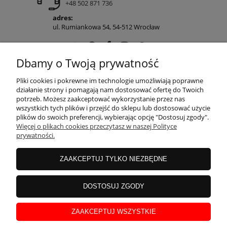
+48 502 871 736
adres:
ul. Rumiankowa 54, 54-512 Wrocław
Dbamy o Twoją prywatność
POMOC
Pliki cookies i pokrewne im technologie umożliwiają poprawne
działanie strony i pomagają nam dostosować ofertę do Twoich
potrzeb. Możesz zaakceptować wykorzystanie przez nas
wszystkich tych plików i przejść do sklepu lub dostosować użycie
MOJE KONTO
plików do swoich preferencji, wybierając opcję "Dostosuj zgody".
Więcej o plikach cookies przeczytasz w naszej Polityce
prywatności.
PŁATNOŚCI I DOSTAWA
ZAAKCEPTUJ TYLKO NIEZBĘDNE
INFORMACJE
DOSTOSUJ ZGODY
ZAAKCEPTUJ WSZYSTKIE
O NAS