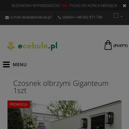
SEZONOWA WYPRZEDAŻ DO
70%
TYLKO DO KOŃCA MIESIĄCA!
e-mail
sklep@ecebule.pl
telefon
+48 502 871 736
(PUSTY)
Czosnek olbrzymi Giganteum
1szt
PROMOCJA