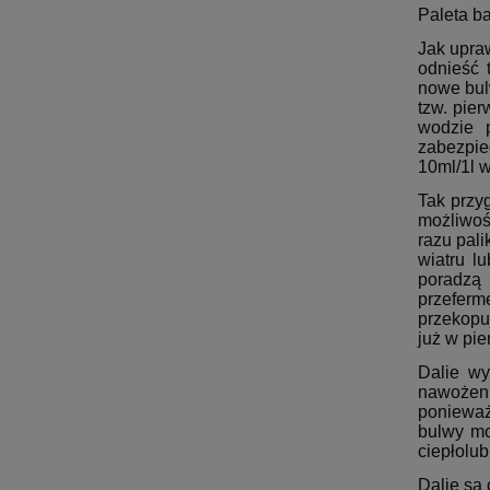
Paleta b
Jak upraw
odnieść 
nowe bul
tzw. pie
wodzie p
zabezpie
10ml/1l 
Tak przy
możliwoś
razu pal
wiatru l
poradzą
przeferm
przekopu
już w pie
Dalie wy
nawożeni
ponieważ
bulwy mo
ciepłolu
Dalie są 