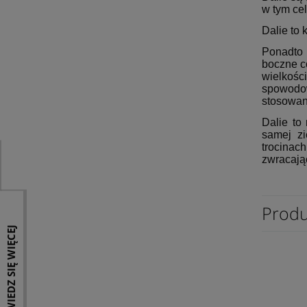
w tym cel
Dalie to 
Ponadto 
boczne c
wielkośc
spowodow
stosowan
Dalie to
samej z
trocinac
zwracają
Produ
DOWIEDZ SIĘ WIĘCEJ