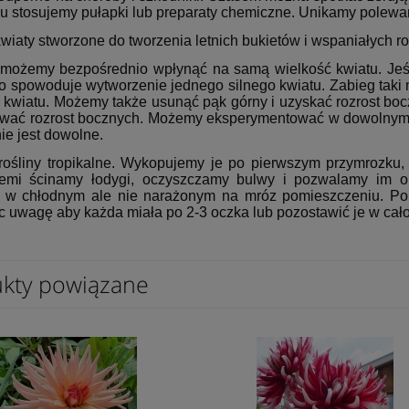
u stosujemy pułapki lub preparaty chemiczne. Unikamy polewani
kwiaty stworzone do tworzenia letnich bukietów i wspaniałych 
możemy bezpośrednio wpłynąć na samą wielkość kwiatu. Jeśli
o spowoduje wytworzenie jednego silnego kwiatu. Zabieg taki 
i kwiatu. Możemy także usunąć pąk górny i uzyskać rozrost bo
ać rozrost bocznych. Możemy eksperymentować w dowolnym kie
ie jest dowolne.
 rośliny tropikalne. Wykopujemy je po pierwszym przymrozku, 
iemi ścinamy łodygi, oczyszczamy bulwy i pozwalamy im 
h w chłodnym ale nie narażonym na mróz pomieszczeniu. P
c uwagę aby każda miała po 2-3 oczka lub pozostawić je w cał
kty powiązane