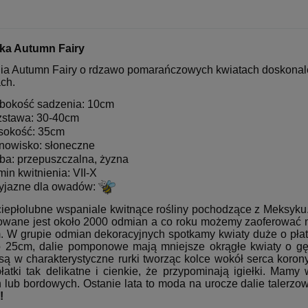
ska Autumn Fairy
lia Autumn Fairy o rdzawo pomarańczowych kwiatach doskonale
ach.
bokość sadzenia: 10cm
stawa: 30-40cm
okość: 35cm
nowisko: słoneczne
ba: przepuszczalna, żyzna
min kwitnienia: VII-X
yjazne dla owadów:
 ciepłolubne wspaniale kwitnące rośliny pochodzące z Meksyk
rowane jest około 2000 odmian a co roku możemy zaoferować no
m. W grupie odmian dekoracyjnych spotkamy kwiaty duże o pła
 25cm, dalie pomponowe mają mniejsze okrągłe kwiaty o gęst
 są w charakterystyczne rurki tworząc kolce wokół serca koro
łatki tak delikatne i cienkie, że przypominają igiełki. Mamy 
h lub bordowych. Ostanie lata to moda na urocze dalie taler
!