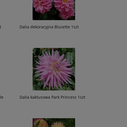
t
Dalia dekoracyjna Blusette 1szt
le
Dalia kaktusowa Park Princess 1szt