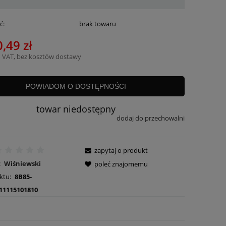
ć:
brak towaru
,49 zł
 VAT, bez kosztów dostawy
POWIADOM O DOSTĘPNOŚCI
towar niedostępny
dodaj do przechowalni
zapytaj o produkt
:
Wiśniewski
poleć znajomemu
ktu:
8B85-
11115101810