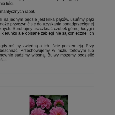
a liści.
romantycznych rabat.
 na jednym pędzie jest kilka pąków, usuńmy pąki
może przyczynić się do uzyskania ponadprzeciętnej
cznych. Spróbujmy uszczknąć czubek górnej łodygi i
runku ale opisane zabiegi nie są konieczne. Ich
gdy rośliny zwiędną a ich liście poczernieją. Przy
obeschnąć. Przechowujemy w mchu torfowym lub
onownie sadzimy wiosną. Bulwy możemy podzielić
ości.