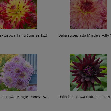
kaktusowa Tahiti Sunrise 1szt
Dalia strzępiasta Myrtle's Folly 
kaktusowa Mingus Randy 1szt
Dalia kaktusowa Nuit d'Ete 1szt