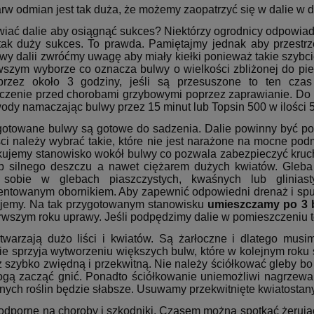
arw odmian jest tak duża, że możemy zaopatrzyć się w dalie w 
iać dalie aby osiągnąć sukces? Niektórzy ogrodnicy odpowiadaj
tak duży sukces. To prawda. Pamiętajmy jednak aby przestrz
wy dalii zwróćmy uwagę aby miały kiełki ponieważ takie szybc
rwszym wyborze co oznacza bulwy o wielkości zbliżonej do p
rzez około 3 godziny, jeśli są przesuszone to ten czas
czenie przed chorobami grzybowymi poprzez zaprawianie. Do t
wody namaczając bulwy przez 15 minut lub Topsin 500 w ilości 
gotowane bulwy są gotowe do sadzenia. Dalie powinny być po
ci należy wybrać takie, które nie jest narażone na mocne pod
ikujemy stanowisko wokół bulwy co pozwala zabezpieczyć kru
ub silnego deszczu a nawet ciężarem dużych kwiatów. Gleb
 sobie w glebach piaszczystych, kwaśnych lub glinia
entowanym obornikiem. Aby zapewnić odpowiedni drenaż i spul
jemy. Na tak przygotowanym stanowisku
umieszczamy po 3 
rwszym roku uprawy. Jeśli podpędzimy dalie w pomieszczeniu to
twarzają dużo liści i kwiatów. Są żarłoczne i dlatego mu
e sprzyja wytworzeniu większych bulw, które w kolejnym roku 
 szybko zwiędną i przekwitną. Nie należy ściółkować gleby bo
gą zacząć gnić. Ponadto ściółkowanie uniemożliwi nagrzewani
bnych roślin będzie słabsze. Usuwamy przekwitnięte kwiatostany
odporne na choroby i szkodniki. Czasem można spotkać żerujące