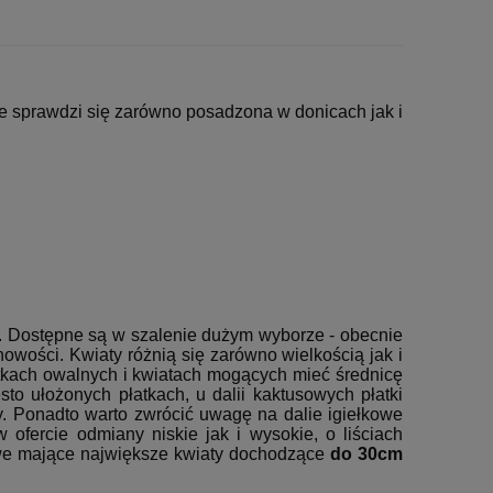
 sprawdzi się zarówno posadzona w donicach jak i
u. Dostępne są w szalenie dużym wyborze - obecnie
wości. Kwiaty różnią się zarówno wielkością jak i
tkach owalnych i kwiatach mogących mieć średnicę
o ułożonych płatkach, u dalii kaktusowych płatki
ny. Ponadto warto zwrócić uwagę na dalie igiełkowe
w ofercie odmiany niskie jak i wysokie, o liściach
zowe mające największe kwiaty dochodzące
do 30cm