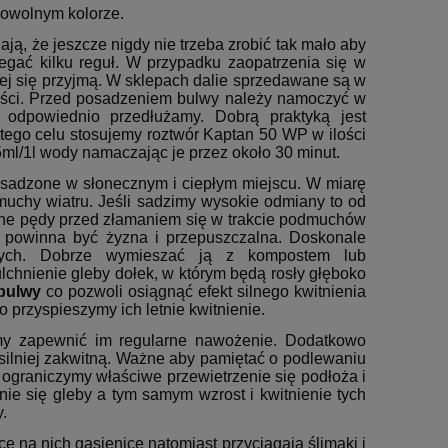
dowolnym kolorze.
ą, że jeszcze nigdy nie trzeba zrobić tak mało aby
egać kilku reguł. W przypadku zaopatrzenia się w
iej się przyjmą. W sklepach dalie sprzedawane są w
ieści. Przed posadzeniem bulwy należy namoczyć w
 odpowiednio przedłużamy. Dobrą praktyką jest
ego celu stosujemy roztwór Kaptan 50 WP w ilości
5ml/1l wody namaczając je przez około 30 minut.
sadzone w słonecznym i ciepłym miejscu. W miarę
muchy wiatru. Jeśli sadzimy wysokie odmiany to od
che pędy przed złamaniem się w trakcie podmuchów
a powinna być żyzna i przepuszczalna. Doskonale
stych. Dobrze wymieszać ją z kompostem lub
chnienie gleby dołek, w którym będą rosły głęboko
bulwy
co pozwoli osiągnąć efekt silnego kwitnienia
 przyspieszymy ich letnie kwitnienie.
simy zapewnić im regularne nawożenie. Dodatkowo
silniej zakwitną. Ważne aby pamiętać o podlewaniu
 ograniczymy właściwe przewietrzenie się podłoża i
e się gleby a tym samym wzrost i kwitnienie tych
.
 na nich gąsienice natomiast przyciągają ślimaki i