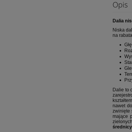
Opis
Dalia ni
Niska da
na rabat
Głę
Roz
Wys
Sta
Gle
Ter
Prz
Dalie to
zarejest
kształte
nawet do
zwinięte
mające p
zielonyc
średnicy