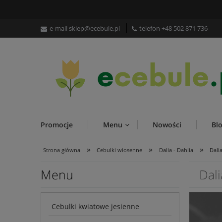
e-mail
sklep@ecebule.pl
telefon
+48 502 871 736
Promocje
Menu
Nowości
Bl
»
»
»
Strona główna
Cebulki wiosenne
Dalia - Dahlia
Dali
Menu
Dal
Cebulki kwiatowe jesienne