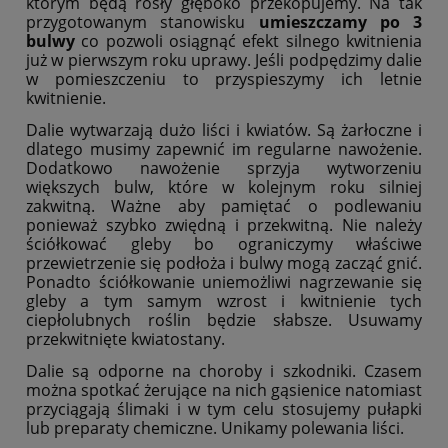
którym będą rosły głęboko przekopujemy. Na tak
przygotowanym stanowisku
umieszczamy po 3
bulwy
co pozwoli osiągnąć efekt silnego kwitnienia
już w pierwszym roku uprawy. Jeśli podpędzimy dalie
w pomieszczeniu to przyspieszymy ich letnie
kwitnienie.
Dalie wytwarzają dużo liści i kwiatów. Są żarłoczne i
dlatego musimy zapewnić im regularne nawożenie.
Dodatkowo nawożenie sprzyja wytworzeniu
większych bulw, które w kolejnym roku silniej
zakwitną. Ważne aby pamiętać o podlewaniu
ponieważ szybko zwiędną i przekwitną. Nie należy
ściółkować gleby bo ograniczymy właściwe
przewietrzenie się podłoża i bulwy mogą zacząć gnić.
Ponadto ściółkowanie uniemożliwi nagrzewanie się
gleby a tym samym wzrost i kwitnienie tych
ciepłolubnych roślin będzie słabsze. Usuwamy
przekwitnięte kwiatostany.
Dalie są odporne na choroby i szkodniki. Czasem
można spotkać żerujące na nich gąsienice natomiast
przyciągają ślimaki i w tym celu stosujemy pułapki
lub preparaty chemiczne. Unikamy polewania liści.