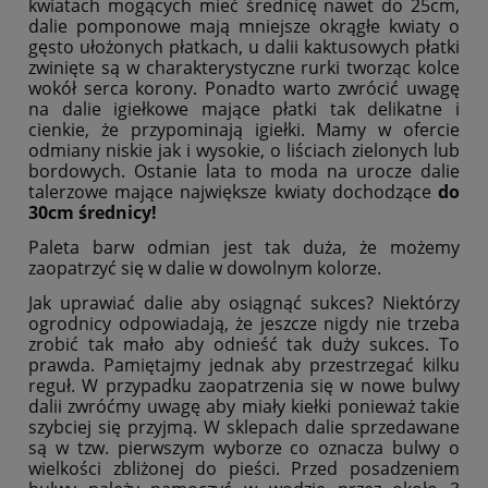
kwiatach mogących mieć średnicę nawet do 25cm,
dalie pomponowe mają mniejsze okrągłe kwiaty o
gęsto ułożonych płatkach, u dalii kaktusowych płatki
zwinięte są w charakterystyczne rurki tworząc kolce
wokół serca korony. Ponadto warto zwrócić uwagę
na dalie igiełkowe mające płatki tak delikatne i
cienkie, że przypominają igiełki. Mamy w ofercie
odmiany niskie jak i wysokie, o liściach zielonych lub
bordowych. Ostanie lata to moda na urocze dalie
talerzowe mające największe kwiaty dochodzące
do
30cm średnicy!
Paleta barw odmian jest tak duża, że możemy
zaopatrzyć się w dalie w dowolnym kolorze.
Jak uprawiać dalie aby osiągnąć sukces? Niektórzy
ogrodnicy odpowiadają, że jeszcze nigdy nie trzeba
zrobić tak mało aby odnieść tak duży sukces. To
prawda. Pamiętajmy jednak aby przestrzegać kilku
reguł. W przypadku zaopatrzenia się w nowe bulwy
dalii zwróćmy uwagę aby miały kiełki ponieważ takie
szybciej się przyjmą. W sklepach dalie sprzedawane
są w tzw. pierwszym wyborze co oznacza bulwy o
wielkości zbliżonej do pieści. Przed posadzeniem