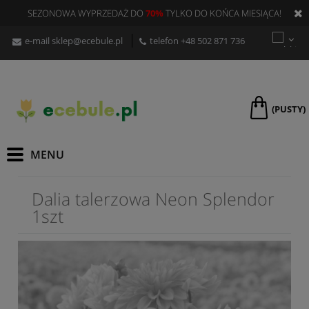
SEZONOWA WYPRZEDAŻ DO
70%
TYLKO DO KOŃCA MIESIĄCA!
e-mail
sklep@ecebule.pl
telefon
+48 502 871 736
(PUSTY)
Dalia talerzowa Neon Splendor
1szt