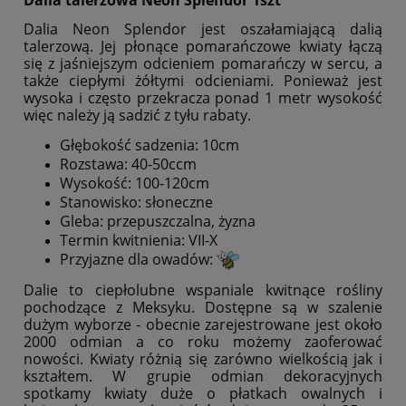
Dalia talerzowa Neon Splendor 1szt
Dalia Neon Splendor jest oszałamiającą dalią
talerzową. Jej płonące pomarańczowe kwiaty łączą
się z jaśniejszym odcieniem pomarańczy w sercu, a
także ciepłymi żółtymi odcieniami. Ponieważ jest
wysoka i często przekracza ponad 1 metr wysokość
więc należy ją sadzić z tyłu rabaty.
Głębokość sadzenia: 10cm
Rozstawa: 40-50ccm
Wysokość: 100-120cm
Stanowisko: słoneczne
Gleba: przepuszczalna, żyzna
Termin kwitnienia: VII-X
Przyjazne dla owadów:
Dalie to ciepłolubne wspaniale kwitnące rośliny
pochodzące z Meksyku. Dostępne są w szalenie
dużym wyborze - obecnie zarejestrowane jest około
2000 odmian a co roku możemy zaoferować
nowości. Kwiaty różnią się zarówno wielkością jak i
kształtem. W grupie odmian dekoracyjnych
spotkamy kwiaty duże o płatkach owalnych i