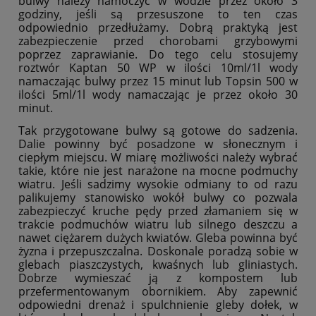
bulwy należy namoczyć w wodzie przez około 3
godziny, jeśli są przesuszone to ten czas
odpowiednio przedłużamy. Dobrą praktyką jest
zabezpieczenie przed chorobami grzybowymi
poprzez zaprawianie. Do tego celu stosujemy
roztwór Kaptan 50 WP w ilości 10ml/1l wody
namaczając bulwy przez 15 minut lub Topsin 500 w
ilości 5ml/1l wody namaczając je przez około 30
minut.
Tak przygotowane bulwy są gotowe do sadzenia.
Dalie powinny być posadzone w słonecznym i
ciepłym miejscu. W miarę możliwości należy wybrać
takie, które nie jest narażone na mocne podmuchy
wiatru. Jeśli sadzimy wysokie odmiany to od razu
palikujemy stanowisko wokół bulwy co pozwala
zabezpieczyć kruche pędy przed złamaniem się w
trakcie podmuchów wiatru lub silnego deszczu a
nawet ciężarem dużych kwiatów. Gleba powinna być
żyzna i przepuszczalna. Doskonale poradzą sobie w
glebach piaszczystych, kwaśnych lub gliniastych.
Dobrze wymieszać ją z kompostem lub
przefermentowanym obornikiem. Aby zapewnić
odpowiedni drenaż i spulchnienie gleby dołek, w