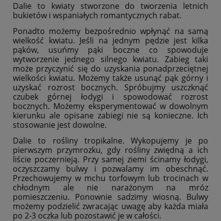
Dalie to kwiaty stworzone do tworzenia letnich
bukietów i wspaniałych romantycznych rabat.
Ponadto możemy bezpośrednio wpłynąć na samą
wielkość kwiatu. Jeśli na jednym pędzie jest kilka
pąków, usuńmy pąki boczne co spowoduje
wytworzenie jednego silnego kwiatu. Zabieg taki
może przyczynić się do uzyskania ponadprzeciętnej
wielkości kwiatu. Możemy także usunąć pąk górny i
uzyskać rozrost bocznych. Spróbujmy uszczknąć
czubek górnej łodygi i spowodować rozrost
bocznych. Możemy eksperymentować w dowolnym
kierunku ale opisane zabiegi nie są konieczne. Ich
stosowanie jest dowolne.
Dalie to rośliny tropikalne. Wykopujemy je po
pierwszym przymrozku, gdy rośliny zwiędną a ich
liście poczernieją. Przy samej ziemi ścinamy łodygi,
oczyszczamy bulwy i pozwalamy im obeschnąć.
Przechowujemy w mchu torfowym lub trocinach w
chłodnym ale nie narażonym na mróz
pomieszczeniu. Ponownie sadzimy wiosną. Bulwy
możemy podzielić zwracając uwagę aby każda miała
po 2-3 oczka lub pozostawić je w całości.