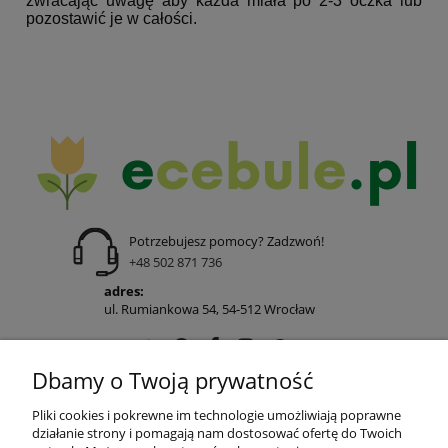
zwracając uwagę aby każda miała po 2-3 oczka lub
pozostawić je w całości.
Potrzebujesz pomocy? Zadzwoń!
+48 502 871 736
adres:
ul. Rumiankowa 54, 54-512 Wrocław
Dbamy o Twoją prywatność
POMOC
Pliki cookies i pokrewne im technologie umożliwiają poprawne
działanie strony i pomagają nam dostosować ofertę do Twoich