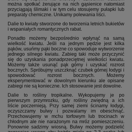
można spotkać żerujące na nich gąsienice natomiast
przyciągają ślimaki i w tym celu stosujemy pułapki lub
preparaty chemiczne. Unikamy polewania liści.
Dalie to kwiaty stworzone do tworzenia letnich bukietów
i wspaniałych romantycznych rabat.
Ponadto możemy bezpośrednio wpłynąć na samą
wielkość kwiatu. Jeśli na jednym pędzie jest kilka
pąków, usuńmy pąki boczne co spowoduje wytworzenie
jednego silnego kwiatu. Zabieg taki może przyczynić
się do uzyskania ponadprzeciętnej wielkości kwiatu.
Możemy także usunąć pąk górny i uzyskać rozrost
bocznych. Spróbujmy uszczknąć czubek górnej łodygi i
spowodować rozrost bocznych. Możemy
eksperymentować w dowolnym kierunku ale opisane
zabiegi nie są konieczne. Ich stosowanie jest dowolne.
Dalie to rośliny tropikalne. Wykopujemy je po
pierwszym przymrozku, gdy rośliny zwiędną a ich
liście poczernieją. Przy samej ziemi ścinamy łodygi,
oczyszczamy bulwy i pozwalamy im obeschnąć.
Przechowujemy w mchu torfowym lub trocinach w
chłodnym ale nie narażonym na mróz pomieszczeniu.
Ponownie sadzimy wiosną. Bulwy możemy podzielić