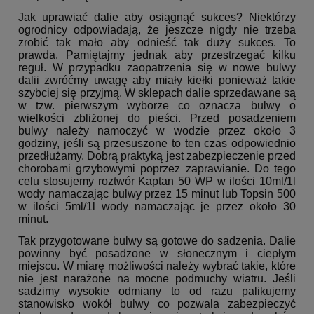
Jak uprawiać dalie aby osiągnąć sukces? Niektórzy
ogrodnicy odpowiadają, że jeszcze nigdy nie trzeba
zrobić tak mało aby odnieść tak duży sukces. To
prawda. Pamiętajmy jednak aby przestrzegać kilku
reguł. W przypadku zaopatrzenia się w nowe bulwy
dalii zwróćmy uwagę aby miały kiełki ponieważ takie
szybciej się przyjmą. W sklepach dalie sprzedawane są
w tzw. pierwszym wyborze co oznacza bulwy o
wielkości zbliżonej do pieści. Przed posadzeniem
bulwy należy namoczyć w wodzie przez około 3
godziny, jeśli są przesuszone to ten czas odpowiednio
przedłużamy. Dobrą praktyką jest zabezpieczenie przed
chorobami grzybowymi poprzez zaprawianie. Do tego
celu stosujemy roztwór Kaptan 50 WP w ilości 10ml/1l
wody namaczając bulwy przez 15 minut lub Topsin 500
w ilości 5ml/1l wody namaczając je przez około 30
minut.
Tak przygotowane bulwy są gotowe do sadzenia. Dalie
powinny być posadzone w słonecznym i ciepłym
miejscu. W miarę możliwości należy wybrać takie, które
nie jest narażone na mocne podmuchy wiatru. Jeśli
sadzimy wysokie odmiany to od razu palikujemy
stanowisko wokół bulwy co pozwala zabezpieczyć