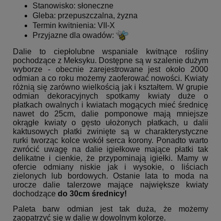
Stanowisko: słoneczne
Gleba: przepuszczalna, żyzna
Termin kwitnienia: VII-X
Przyjazne dla owadów:
Dalie to ciepłolubne wspaniale kwitnące rośliny
pochodzące z Meksyku. Dostępne są w szalenie dużym
wyborze - obecnie zarejestrowane jest około 2000
odmian a co roku możemy zaoferować nowości. Kwiaty
różnią się zarówno wielkością jak i kształtem. W grupie
odmian dekoracyjnych spotkamy kwiaty duże o
płatkach owalnych i kwiatach mogących mieć średnicę
nawet do 25cm, dalie pomponowe mają mniejsze
okrągłe kwiaty o gęsto ułożonych płatkach, u dalii
kaktusowych płatki zwinięte są w charakterystyczne
rurki tworząc kolce wokół serca korony. Ponadto warto
zwrócić uwagę na dalie igiełkowe mające płatki tak
delikatne i cienkie, że przypominają igiełki. Mamy w
ofercie odmiany niskie jak i wysokie, o liściach
zielonych lub bordowych. Ostanie lata to moda na
urocze dalie talerzowe mające największe kwiaty
dochodzące
do 30cm średnicy!
Paleta barw odmian jest tak duża, że możemy
zaopatrzyć się w dalie w dowolnym kolorze.