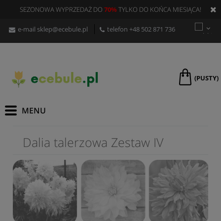
SEZONOWA WYPRZEDAŻ DO
70%
TYLKO DO KOŃCA MIESIĄCA!
e-mail
sklep@ecebule.pl
telefon
+48 502 871 736
(PUSTY)
Dalia talerzowa Zestaw IV