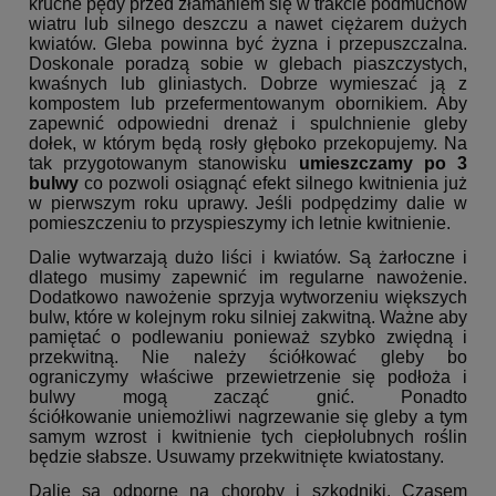
kruche pędy przed złamaniem się w trakcie podmuchów
wiatru lub silnego deszczu a nawet ciężarem dużych
kwiatów. Gleba powinna być żyzna i przepuszczalna.
Doskonale poradzą sobie w glebach piaszczystych,
kwaśnych lub gliniastych. Dobrze wymieszać ją z
kompostem lub przefermentowanym obornikiem. Aby
zapewnić odpowiedni drenaż i spulchnienie gleby
dołek, w którym będą rosły głęboko przekopujemy. Na
tak przygotowanym stanowisku
umieszczamy po 3
bulwy
co pozwoli osiągnąć efekt silnego kwitnienia już
w pierwszym roku uprawy. Jeśli podpędzimy dalie w
pomieszczeniu to przyspieszymy ich letnie kwitnienie.
Dalie wytwarzają dużo liści i kwiatów. Są żarłoczne i
dlatego musimy zapewnić im regularne nawożenie.
Dodatkowo nawożenie sprzyja wytworzeniu większych
bulw, które w kolejnym roku silniej zakwitną. Ważne aby
pamiętać o podlewaniu ponieważ szybko zwiędną i
przekwitną. Nie należy ściółkować gleby bo
ograniczymy właściwe przewietrzenie się podłoża i
bulwy mogą zacząć gnić. Ponadto
ściółkowanie uniemożliwi nagrzewanie się gleby a tym
samym wzrost i kwitnienie tych ciepłolubnych roślin
będzie słabsze. Usuwamy przekwitnięte kwiatostany.
Dalie są odporne na choroby i szkodniki. Czasem