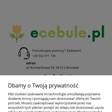
Potrzebujesz pomocy? Zadzwoń!
+48 502 871 736
adres:
ul. Rumiankowa 54, 54-512 Wrocław
Dbamy o Twoją prywatność
POMOC
Pliki cookies i pokrewne im technologie umożliwiają poprawne
działanie strony i pomagają nam dostosować ofertę do Twoich
potrzeb. Możesz zaakceptować wykorzystanie przez nas
wszystkich tych plików i przejść do sklepu lub dostosować użycie
MOJE KONTO