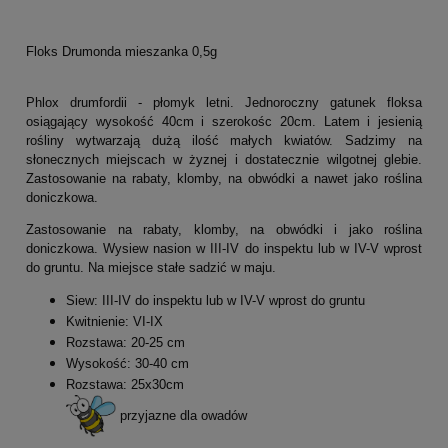
Floks Drumonda mieszanka 0,5g
Phlox drumfordii - płomyk letni. Jednoroczny gatunek floksa
osiągający wysokość 40cm i szerokośc 20cm. Latem i jesienią
rośliny wytwarzają dużą ilość małych kwiatów. Sadzimy na
słonecznych miejscach w żyznej i dostatecznie wilgotnej glebie.
Zastosowanie na rabaty, klomby, na obwódki a nawet jako roślina
doniczkowa.
Zastosowanie na rabaty, klomby, na obwódki i jako roślina
doniczkowa. Wysiew nasion w III-IV do inspektu lub w IV-V wprost
do gruntu. Na miejsce stałe sadzić w maju.
Siew: III-IV do inspektu lub w IV-V wprost do gruntu
Kwitnienie: VI-IX
Rozstawa: 20-25 cm
Wysokość: 30-40 cm
Rozstawa: 25x30cm
przyjazne dla owadów