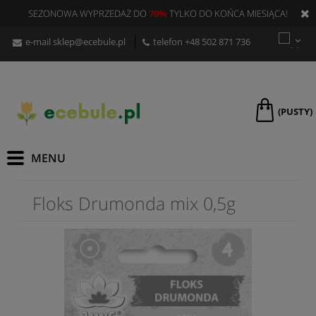
SEZONOWA WYPRZEDAŻ DO
70%
TYLKO DO KOŃCA MIESIĄCA!
e-mail
sklep@ecebule.pl
telefon
+48 502 871 736
(PUSTY)
Floks Drumonda mix 0,5g