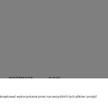
INFORMACJE
O NAS
Polityka prywatności
Kontakt i dane firmy
kceptować wykorzystanie przez nas wszystkich tych plików i przejść
Prawa autorskie
O firmie
wy
Ustawienia plików