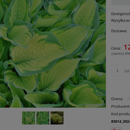
Dostępnoś
Wysyłka w
Dostawa:
12
Cena:
Cena nie zawie
zawiera 8%
płatności
szt
Ocena:
Producent
Kod produ
83014_202