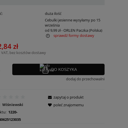
ć:
duża ilość
:
Cebulki jesienne wysyłamy po 15
września
od 9,99 zł
- ORLEN Paczka
(Polska)
sprawdź formy dostawy
,84 zł
ra ewentualnych kosztów
 VAT, bez kosztów dostawy
.
DO KOSZYKA
dodaj do przechowalni
zapytaj o produkt
:
Wiśniewski
poleć znajomemu
ktu:
1220-
40625123035