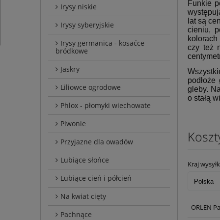
Funkie p
Irysy niskie
występuj
lat są c
Irysy syberyjskie
cieniu, 
kolorach
Irysy germanica - kosaćce
czy też 
bródkowe
centymet
Jaskry
Wszystki
podłoże 
Liliowce ogrodowe
gleby. N
o stałą w
Phlox - płomyki wiechowate
Piwonie
Koszt
Przyjazne dla owadów
Lubiące słońce
Kraj wysyłk
Lubiące cień i półcień
Na kwiat cięty
ORLEN Pa
Pachnące