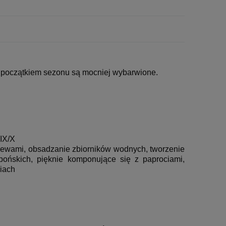
e z początkiem sezonu są mocniej wybarwione.
 IX/X
zewami, obsadzanie zbiorników wodnych, tworzenie
ońskich, pięknie komponujące się z paprociami,
iach