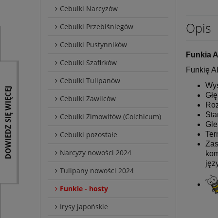
Cebulki Narcyzów
Opis
Cebulki Przebiśniegów
Cebulki Pustynników
Funkia A
Cebulki Szafirków
Funkię Al
Cebulki Tulipanów
Wys
DOWIEDZ SIĘ WIĘCEJ
Głę
Cebulki Zawilców
Roz
Sta
Cebulki Zimowitów (Colchicum)
Gle
Ter
Cebulki pozostałe
Zas
Narcyzy nowości 2024
kom
jęz
Tulipany nowości 2024
Funkie - hosty
Irysy japońskie