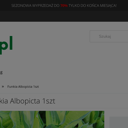
SEZONOWA WYPRZEDAŻ DO
70%
TYLKO DO KOŃCA MIESIĄCA!
og
»
Funkia Albopicta 1szt
ia Albopicta 1szt