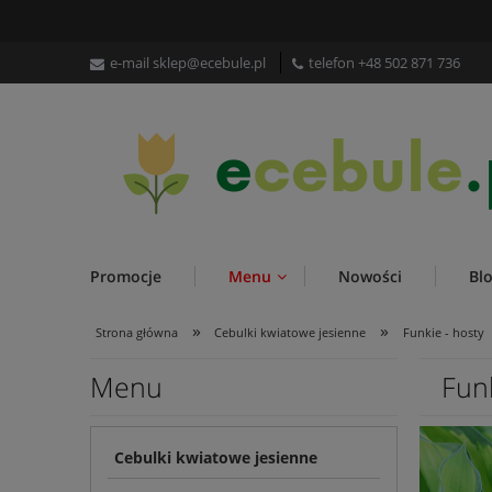
e-mail
sklep@ecebule.pl
telefon
+48 502 871 736
Promocje
Menu
Nowości
Bl
»
»
Strona główna
Cebulki kwiatowe jesienne
Funkie - hosty
Menu
Funk
Cebulki kwiatowe jesienne