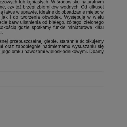
łączowych lub kępiastych. W środowisku naturalnym
ne, czy też brzegi zbiorników wodnych. Od kilkuset
są łatwe w uprawie, idealne do obsadzanie miejsc w
h jak i do tworzenia obwódek. Występują w wielu
e barw ulistnienia od białego, żółtego, zielonego
okością gdzie spotkamy funkie miniaturowe kilku
i.
znej przepuszczalnej glebie. starannie ściółkujemy
ami oraz zapobiegnie nadmiernemu wysuszaniu się
 w jego braku nawozami wieloskładnikowymi. Dbamy