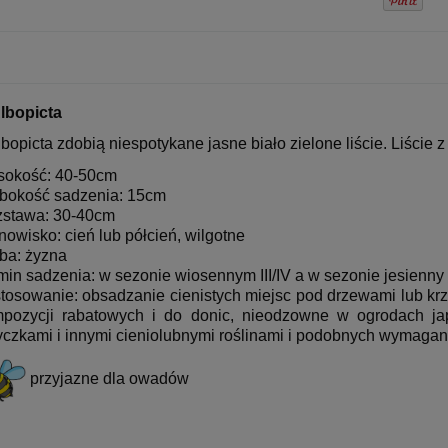
lbopicta
bopicta zdobią niespotykane jasne biało zielone liście. Liści
okość: 40-50cm
bokość sadzenia: 15cm
stawa: 30-40cm
nowisko: cień lub półcień, wilgotne
ba: żyzna
min sadzenia: w sezonie wiosennym III/IV a w sezonie jesienny
tosowanie: obsadzanie cienistych miejsc pod drzewami lub kr
pozycji rabatowych i do donic, nieodzowne w ogrodach jap
yczkami i innymi cieniolubnymi roślinami i podobnych wymagan
przyjazne dla owadów