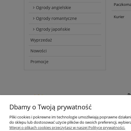
Paczkoma
Ogrody angielskie
Kurier
Ogrody romantyczne
Ogrody japońskie
Wyprzedaż
Nowości
Promocje
Dbamy o Twoją prywatność
Z
Pliki cookies i pokrewne im technologie umożliwiają poprawne działa
P
do sklepu lub dostosować użycie plików do swoich preferencji, wybiera
Potrzebujesz pomocy? Zadzwoń!
Więcej o plikach cookies przeczytasz w naszej Polityce prywatności.
+48 502 871 736
R