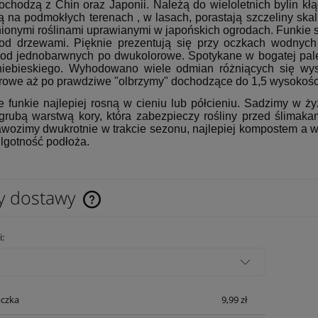
ochodzą z Chin oraz Japonii. Należą do wieloletnich bylin k
ą na podmokłych terenach , w lasach, porastają szczeliny skal
enionymi roślinami uprawianymi w japońskich ogrodach. Funkie 
pod drzewami. Pięknie prezentują się przy oczkach wodnyc
 od jednobarwnych po dwukolorowe. Spotykane w bogatej paleci
niebieskiego. Wyhodowano wiele odmian różniących się wys
rowe aż po prawdziwe "olbrzymy" dochodzące do 1,5 wysokośc
e funkie najlepiej rosną w cieniu lub półcieniu. Sadzimy w ży
grubą warstwą kory, która zabezpieczy rośliny przed ślimak
awozimy dwukrotnie w trakcie sezonu, najlepiej kompostem a
ilgotność podłoża.
y dostawy
Cena nie zawiera ewentualnych kosztów
i:
płatności
czka
9,99 zł