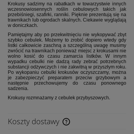
Krokusy sadzimy na rabatkach w towarzystwie innych
wczesnowiosennych roślin cebulowych takich jak
przebiśniegi, szafirki, ranniki. Pięknie prezentują się na
trawnikach lub ogrodach skalnych. Ciekawie wyglądają
w doniczkach.
Pamiętajmy aby po przekwitnięciu nie wykopywać zbyt
szybko cebulek. Możemy to zrobić dopiero wtedy gdy
listki całkowicie zaschną a szczególną uwagę musimy
zwrócić na trawnikach ponieważ miejsc z krokusami nie
wolno kosić do czasu zamarcia listków. W innym
wypadku cebulki nie dadzą rady zebrać potrzebnych
substancji odżywczych i nie zakwitną w przyszłym roku.
Po wykopaniu cebulki krokusów oczyszczamy, można
je zabezpieczyć preparatem przeciw grzybowym a
następnie przechowujemy do czasu ponownego
sadzenia.
Krokusy rozmnażamy z cebulek przybyszowych.
Koszty dostawy
Cena nie zawiera ewentualnych kosztów płatności