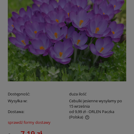
Dostępność:
duża ilość
Wysyłka w:
Cebulki jesienne wysyłamy po
15 września
Dostawa:
od 9,99 zł
- ORLEN Paczka
(Polska)
sprawdź formy dostawy
Cena nie zawiera ewentualnych kosztów płatności
7,19 zł