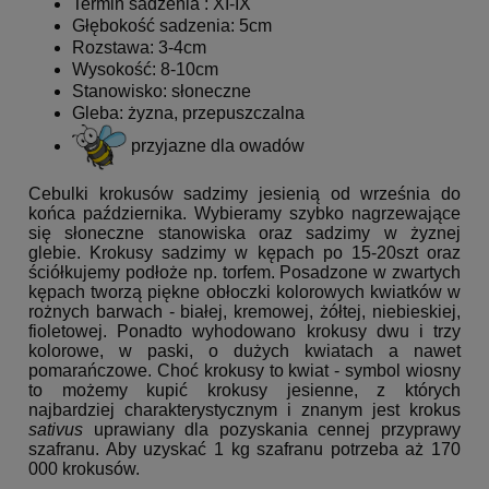
Termin sadzenia : XI-IX
Głębokość sadzenia: 5cm
Rozstawa: 3-4cm
Wysokość: 8-10cm
Stanowisko: słoneczne
Gleba: żyzna, przepuszczalna
przyjazne dla owadów
Cebulki krokusów sadzimy jesienią od września do
końca października. Wybieramy szybko nagrzewające
się słoneczne stanowiska oraz sadzimy w żyznej
glebie. Krokusy sadzimy w kępach po 15-20szt oraz
ściółkujemy podłoże np. torfem. Posadzone w zwartych
kępach tworzą piękne obłoczki kolorowych kwiatków w
rożnych barwach - białej, kremowej, żółtej, niebieskiej,
fioletowej. Ponadto wyhodowano krokusy dwu i trzy
kolorowe, w paski, o dużych kwiatach a nawet
pomarańczowe. Choć krokusy to kwiat - symbol wiosny
to możemy kupić krokusy jesienne, z których
najbardziej charakterystycznym i znanym jest krokus
sativus
uprawiany dla pozyskania cennej przyprawy
szafranu. Aby uzyskać 1 kg szafranu potrzeba aż 170
000 krokusów.