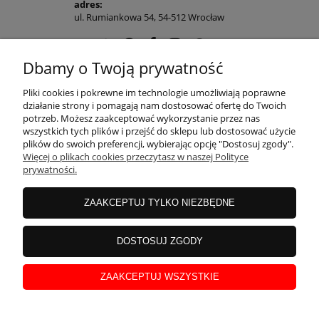
adres:
ul. Rumiankowa 54, 54-512 Wrocław
Dbamy o Twoją prywatność
POMOC
Pliki cookies i pokrewne im technologie umożliwiają poprawne
działanie strony i pomagają nam dostosować ofertę do Twoich
potrzeb. Możesz zaakceptować wykorzystanie przez nas
wszystkich tych plików i przejść do sklepu lub dostosować użycie
MOJE KONTO
plików do swoich preferencji, wybierając opcję "Dostosuj zgody".
Więcej o plikach cookies przeczytasz w naszej Polityce
prywatności.
PŁATNOŚCI I DOSTAWA
ZAAKCEPTUJ TYLKO NIEZBĘDNE
INFORMACJE
DOSTOSUJ ZGODY
ZAAKCEPTUJ WSZYSTKIE
O NAS