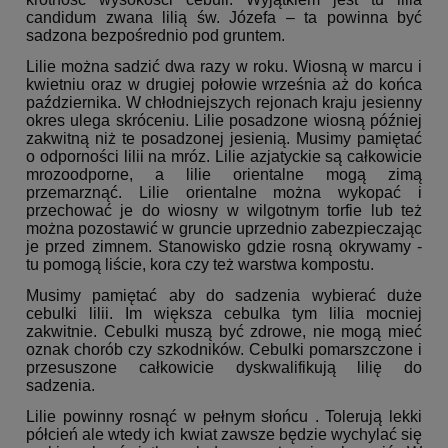
candidum zwana lilią św. Józefa – ta powinna być
sadzona bezpośrednio pod gruntem.
Lilie można sadzić dwa razy w roku. Wiosną w marcu i
kwietniu oraz w drugiej połowie września aż do końca
października. W chłodniejszych rejonach kraju jesienny
okres ulega skróceniu. Lilie posadzone wiosną później
zakwitną niż te posadzonej jesienią. Musimy pamiętać
o odporności lilii na mróz. Lilie azjatyckie są całkowicie
mrozoodporne, a lilie orientalne mogą zimą
przemarznąć. Lilie orientalne można wykopać i
przechować je do wiosny w wilgotnym torfie lub też
można pozostawić w gruncie uprzednio zabezpieczając
je przed zimnem. Stanowisko gdzie rosną okrywamy -
tu pomogą liście, kora czy też warstwa kompostu.
Musimy pamiętać aby do sadzenia wybierać duże
cebulki lilii. Im większa cebulka tym lilia mocniej
zakwitnie. Cebulki muszą być zdrowe, nie mogą mieć
oznak chorób czy szkodników. Cebulki pomarszczone i
przesuszone całkowicie dyskwalifikują lilię do
sadzenia.
Lilie powinny rosnąć w pełnym słońcu . Tolerują lekki
półcień ale wtedy ich kwiat zawsze będzie wychylać się