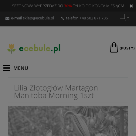
SEZONOWA WYPRZEDAŻ DO
70%
TYLKO DO KOŃCA MIESIĄCA!
e-mail
sklep@ecebule.pl
telefon
+48 502 871 736
(PUSTY)
Lilia Złotogłów Martagon
Manitoba Morning 1szt