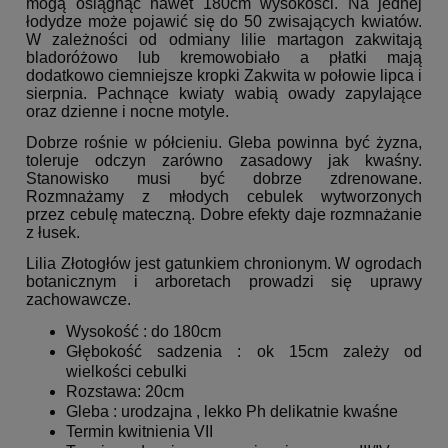
mogą osiągnąć nawet 180cm wysokości. Na jednej
łodydze może pojawić się do 50 zwisających kwiatów.
W zależności od odmiany lilie martagon zakwitają
bladoróżowo lub kremowobiało a płatki mają
dodatkowo ciemniejsze kropki Zakwita w połowie lipca i
sierpnia. Pachnące kwiaty wabią owady zapylające
oraz dzienne i nocne motyle.
Dobrze rośnie w półcieniu. Gleba powinna być żyzna,
toleruje odczyn zarówno zasadowy jak kwaśny.
Stanowisko musi być dobrze zdrenowane.
Rozmnażamy z młodych cebulek wytworzonych
przez cebulę mateczną. Dobre efekty daje rozmnażanie
z łusek.
Lilia Złotogłów jest gatunkiem chronionym. W ogrodach
botanicznym i arboretach prowadzi się uprawy
zachowawcze.
Wysokość : do 180cm
Głębokość sadzenia : ok 15cm zależy od
wielkości cebulki
Rozstawa: 20cm
Gleba : urodzajna , lekko Ph delikatnie kwaśne
Termin kwitnienia VII