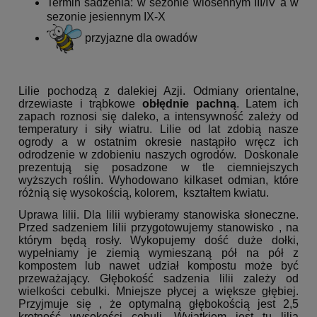
Termin sadzenia: w sezonie wiosennym III/IV a w
sezonie jesiennym IX-X
przyjazne dla owadów
Lilie pochodzą z dalekiej Azji. Odmiany orientalne,
drzewiaste i trąbkowe
obłędnie pachną
. Latem ich
zapach roznosi się daleko, a intensywność zależy od
temperatury i siły wiatru. Lilie od lat zdobią nasze
ogrody a w ostatnim okresie nastąpiło wręcz ich
odrodzenie w zdobieniu naszych ogrodów. Doskonale
prezentują się posadzone w tle ciemniejszych
wyższych roślin. Wyhodowano kilkaset odmian, które
różnią się wysokością, kolorem, kształtem kwiatu.
Uprawa lilii. Dla lilii wybieramy stanowiska słoneczne.
Przed sadzeniem lilii przygotowujemy stanowisko , na
którym będą rosły. Wykopujemy dość duże dołki,
wypełniamy je ziemią wymieszaną pół na pół z
kompostem lub nawet udział kompostu może być
przeważający. Głębokość sadzenia lilii zależy od
wielkości cebulki. Mniejsze płycej a większe głębiej.
Przyjmuje się , że optymalną głębokością jest 2,5
krotność wysokości cebuli. Wyjątkiem jest tu lilia