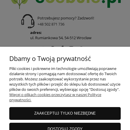
Potrzebujesz pomocy? Zadzwoń!
+48 502 871 736
adres:
ul. Rumiankowa 54, 54-512 Wrocław
Dbamy o Twoją prywatność
POMOC
Pliki cookies i pokrewne im technologie umożliwiają poprawne
działanie strony i pomagają nam dostosować ofertę do Twoich
potrzeb. Możesz zaakceptować wykorzystanie przez nas
wszystkich tych plików i przejść do sklepu lub dostosować użycie
MOJE KONTO
plików do swoich preferencji, wybierając opcję "Dostosuj zgody".
Więcej o plikach cookies przeczytasz w naszej Polityce
prywatności.
PŁATNOŚCI I DOSTAWA
ZAAKCEPTUJ TYLKO NIEZBĘDNE
INFORMACJE
DOSTOSUJ ZGODY