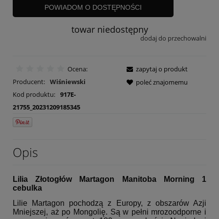
POWIADOM O DOSTĘPNOŚCI
towar niedostępny
dodaj do przechowalni
Ocena:
zapytaj o produkt
Producent:
Wiśniewski
poleć znajomemu
Kod produktu:
917E-
21755_20231209185345
Opis
Lilia Złotogłów Martagon Manitoba Morning 1
cebulka
Lilie Martagon pochodzą z Europy, z obszarów Azji
Mniejszej, aż po Mongolię. Są w pełni mrozoodporne i