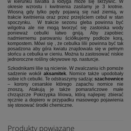
w kierunku światła a łodyga może się skrzywić. W
okresie wzrostu i kwitnienia zasilamy je 3 krotnie.
Wiosną gdy tylko pędy pojawią się nad ziemią, w
trakcie kwitnienia oraz przez przejściem cebul w stan
spoczynku. W trakcie sezonu gleba powinna być
wilgotna ale nie mogą tworzyć się zastoiska wody
ponieważ cebulki łatwo gniją. Aby zapobiec
nadmiernemu parowaniu ściółkujemy podłoże korą,
kompostem. Mówi się , że cebulka lilii powinna być tak
posadzona aby góra kwiatu znajdowała się w pełnym
słońcu a cebulka w cieniu. Można tu zastosować niskie
jednoroczne rośliny okrywowe np. nasturcje.
Szkodnikami lilie są nicienie. W zwalczaniu ich pomoże
sadzenie wokół
aksamitek
. Nornice także upodobały
sobie ich cebulki. Te odstraszymy sadząc
szachownice
– korony cesarskie którego zapachu nornice nie
znoszą. Atakują je także pomarańczowe małe
chrząszcze Pokrzypka liliowa, którą najlepiej zbierać
ręcznie a dopiero w przypadku masowego pojawienia
się stosować środki chemiczne.
Produkty powiązane