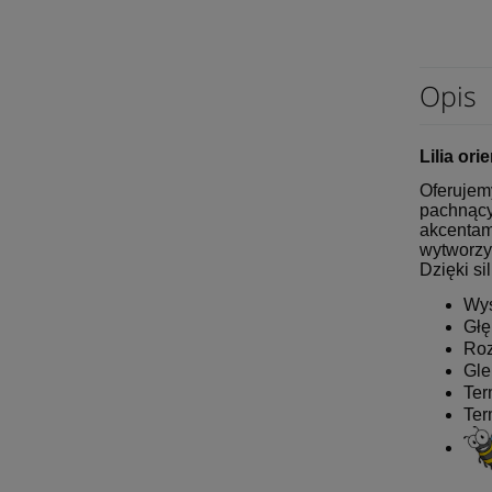
Opis
Lilia or
Oferujemy
pachnący
akcentam
wytworzyć
Dzięki si
Wys
Głę
Roz
Gle
Ter
Ter