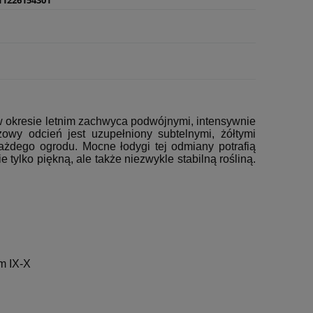
a w okresie letnim zachwyca podwójnymi, intensywnie
żowy odcień jest uzupełniony subtelnymi, żółtymi
ażdego ogrodu. Mocne łodygi tej odmiany potrafią
tylko piękną, ale także niezwykle stabilną rośliną.
m IX-X