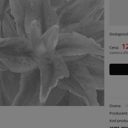
Dostępnoś
12
Cena:
zawiera 8%
Ocena:
Producent
Kod produ
21755_202