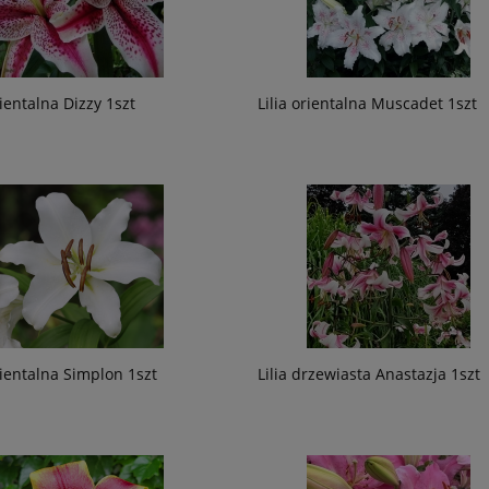
rientalna Dizzy 1szt
Lilia orientalna Muscadet 1szt
rientalna Simplon 1szt
Lilia drzewiasta Anastazja 1szt