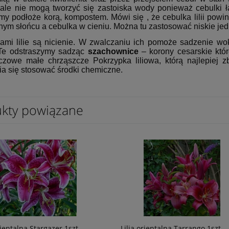
 ale nie mogą tworzyć się zastoiska wody ponieważ cebulki 
emy podłoże korą, kompostem. Mówi się , że cebulka lilii pow
nym słońcu a cebulka w cieniu. Można tu zastosować niskie jed
ami lilie są nicienie. W zwalczaniu ich pomoże sadzenie w
 Te odstraszymy sadząc
szachownice
– korony cesarskie któr
zowe małe chrząszcze Pokrzypka liliowa, którą najlepiej 
ia się stosować środki chemiczne.
kty powiązane
rientalna Stargazer 1szt
Lilia orientalna Tarrango 1szt