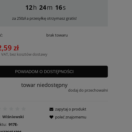
12
24
15
za 250zł a przesyłkę otrzymasz gratis!
ć:
brak towaru
,59 zł
 VAT, bez kosztów dostawy
POWIADOM O DOSTĘPNOŚCI
towar niedostępny
dodaj do przechowalni
zapytaj o produkt
:
Wiśniewski
poleć znajomemu
ktu:
917E-
11226154301