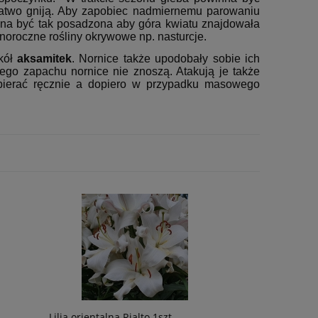
łatwo gniją. Aby zapobiec nadmiernemu parowaniu
inna być tak posadzona aby góra kwiatu znajdowała
noroczne rośliny okrywowe np. nasturcje.
okół
aksamitek
. Nornice także upodobały sobie ich
ego zapachu nornice nie znoszą. Atakują je także
zbierać ręcznie a dopiero w przypadku masowego
Lilia orientalna Rialto 1szt