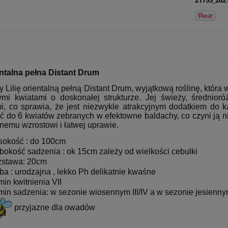
ientalna pełna Distant Drum
 Lilię orientalną pełną Distant Drum, wyjątkową roślinę, któr
mi kwiatami o doskonałej strukturze. Jej świeży, średnioró
i, co sprawia, że jest niezwykle atrakcyjnym dodatkiem do k
 do 6 kwiatów zebranych w efektowne baldachy, co czyni ją nie 
lnemu wzrostowi i łatwej uprawie.
okość : do 100cm
bokość sadzenia : ok 15cm zależy od wielkości cebulki
stawa: 20cm
ba : urodzajna , lekko Ph delikatnie kwaśne
min kwitnienia VII
min sadzenia: w sezonie wiosennym III/IV a w sezonie jesienny
przyjazne dla owadów