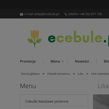
e-mail
sklep@ecebule.pl
telefon
+48 502 871 736
Promocje
Menu
Nowości
Bl
»
»
»
Strona główna
Cebulki wiosenne
Lilie
Lilie orientaln
Menu
Lili
Cebulki kwiatowe jesienne