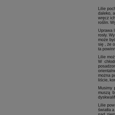
Lilie poc
daleko, a
wręcz ic
roślin. W
Uprawa li
rosły. W
może być 
się , że 
ta powin
Lilie mo
W chłodn
posadzon
oriental
można po
liście, k
Musimy p
muszą b
dyskwalif
Lilie po
światła a
nad ziem