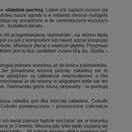
owe
obłędnie pachną
. Latem ich zapach roznosi się
t zdobią nasze ogrody a w ostatnim okresie nastąpiło
tują się posadzone w tle ciemniejszych wyższych
em, kształtem kwiatu.
m lilii przygotowujemy stanowisko , na którym będą
pół na pół z kompostem lub nawet udział kompostu
bulki. Mniejsze płycej a większe głębiej. Przyjmuje
kiem jest tu lilia candidum zwana lilią św. Józefa –
drugiej połowie września aż do końca października.
Lilie posadzone wiosną później zakwitną niż te
ie azjatyckie są całkowicie mrozoodporne, a lilie
rzechować je do wiosny w wilgotnym torfie lub też
em. Stanowisko gdzie rosną okrywamy - tu pomogą
ksza cebulka tym lilia mocniej zakwitnie. Cebulki
Cebulki pomarszczone i przesuszone całkowicie
dy ich kwiat zawsze będzie wychylać się w kierunku
lamy je 3 krotnie. Wiosną gdy tylko pędy pojawią się
n spoczynku. W trakcie sezonu gleba powinna być