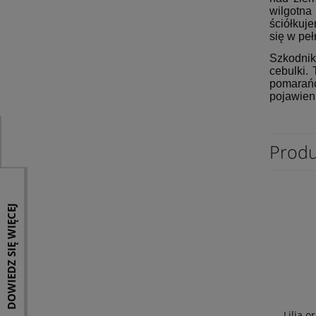
wilgotna
ściółkuj
się w peł
Szkodnik
cebulki.
pomarańc
pojawien
Produ
DOWIEDZ SIĘ WIĘCEJ
Lilia o