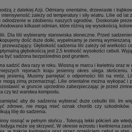
hodzą z dalekiej Azji. Odmiany orientalne, drzewiaste i trąbk
 intensywność zależy od temperatury i siły wiatru. Lilie od la
h odrodzenie w zdobieniu naszych ogrodów. Doskonale prezen
yhodowano kilkaset odmian, które różnią się wysokością, kolor
lii. Dla lilii wybieramy stanowiska słoneczne. Przed sadzenie
ykopujemy dość duże dołki, wypełniamy je ziemią wymieszaną 
przeważający. Głębokość sadzenia lilii zależy od wielkości ce
optymalną głębokością jest 2,5 krotność wysokości cebuli. Wyjąt
na być sadzona bezpośrednio pod gruntem.
żna sadzić dwa razy w roku. Wiosną w marcu i kwietniu oraz w 
iejszych rejonach kraju jesienny okres ulega skróceniu. 
ej jesienią. Musimy pamiętać o odporności lilii na mróz. Lil
ne mogą zimą przemarznąć. Lilie orientalne można wykopać i p
zostawić w gruncie uprzednio zabezpieczając je przed zimn
ora czy też warstwa kompostu.
amiętać aby do sadzenia wybierać duże cebulki lilii. Im wię
yć zdrowe, nie mogą mieć oznak chorób czy szkodników. 
ikują lilię do sadzenia.
winny rosnąć w pełnym słońcu . Tolerują lekki półcień ale wte
 łodyga może się skrzywić. W okresie wzrostu i kwitnienia zasi
ią, w trakcie kwitnienia oraz przez przejściem cebul w sta