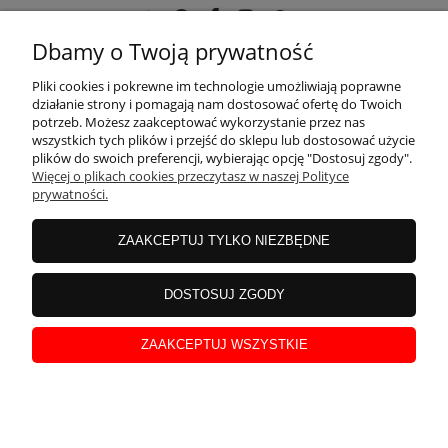
Dbamy o Twoją prywatność
POMOC
Pliki cookies i pokrewne im technologie umożliwiają poprawne
działanie strony i pomagają nam dostosować ofertę do Twoich
potrzeb. Możesz zaakceptować wykorzystanie przez nas
wszystkich tych plików i przejść do sklepu lub dostosować użycie
MOJE KONTO
plików do swoich preferencji, wybierając opcję "Dostosuj zgody".
Więcej o plikach cookies przeczytasz w naszej Polityce
prywatności.
PŁATNOŚCI I DOSTAWA
ZAAKCEPTUJ TYLKO NIEZBĘDNE
INFORMACJE
DOSTOSUJ ZGODY
ZAAKCEPTUJ WSZYSTKIE
O NAS
pokaż pełną wersję strony
Sklep internetowy Shoper.pl