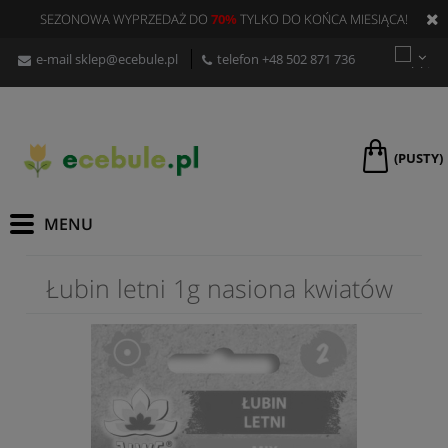
SEZONOWA WYPRZEDAŻ DO
70%
TYLKO DO KOŃCA MIESIĄCA!
e-mail
sklep@ecebule.pl
telefon
+48 502 871 736
(PUSTY)
Łubin letni 1g nasiona kwiatów