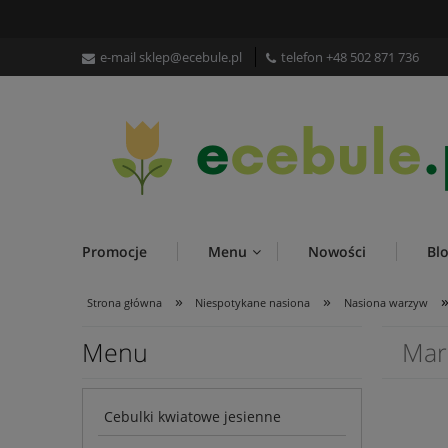
e-mail
sklep@ecebule.pl
telefon
+48 502 871 736
Promocje
Menu
Nowości
Bl
»
»
Strona główna
Niespotykane nasiona
Nasiona warzyw
Menu
Mar
Cebulki kwiatowe jesienne