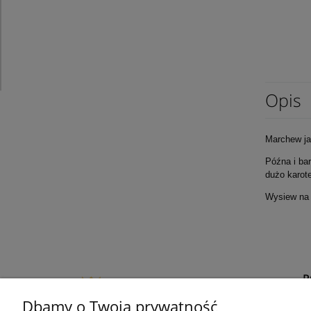
Opis
Marchew ja
Późna i ba
dużo karot
Wysiew na g
Dbamy o Twoją prywatność