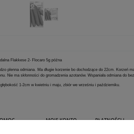
dalna Flakkese 2- Flocaro 5g późna
rdzo plenna odmiana. Ma długie korzenie bo dochodzące do 22cm. Korzeń ma
enu. Nie ma skłonności do gromadzenia azotanów. Wspaniała odmiana do bezp
łębokość 1-2cm w kwietniu i maju, zbiór we wrześniu i październiku.
POMOC
MOJE KONTO
PŁATNOŚCI I
DOSTAWA