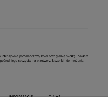
 intensywnie pomarańczowy kolor oraz gładką skórkę. Zawiera
ośredniego spożycia, na przetwory, kiszonki i do mrożenia
INFORMACJE
O NAS