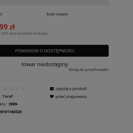
ć:
brak towaru
99 zł
 VAT, bez kosztów dostawy
POWIADOM O DOSTĘPNOŚCI
towar niedostępny
dodaj do przechowalni
zapytaj o produkt
:
Toraf
poleć znajomemu
ktu:
3909-
20101160320