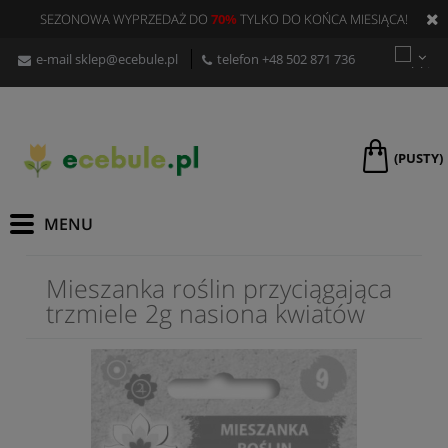
SEZONOWA WYPRZEDAŻ DO
70%
TYLKO DO KOŃCA MIESIĄCA!
e-mail
sklep@ecebule.pl
telefon
+48 502 871 736
(PUSTY)
Mieszanka roślin przyciągająca
trzmiele 2g nasiona kwiatów