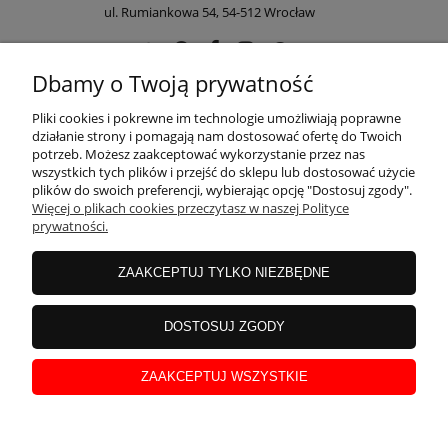
ul. Rumiankowa 54, 54-512 Wrocław
Dbamy o Twoją prywatność
POMOC
Pliki cookies i pokrewne im technologie umożliwiają poprawne
działanie strony i pomagają nam dostosować ofertę do Twoich
potrzeb. Możesz zaakceptować wykorzystanie przez nas
wszystkich tych plików i przejść do sklepu lub dostosować użycie
MOJE KONTO
plików do swoich preferencji, wybierając opcję "Dostosuj zgody".
Więcej o plikach cookies przeczytasz w naszej Polityce
prywatności.
PŁATNOŚCI I DOSTAWA
ZAAKCEPTUJ TYLKO NIEZBĘDNE
INFORMACJE
DOSTOSUJ ZGODY
ZAAKCEPTUJ WSZYSTKIE
O NAS
pokaż pełną wersję strony