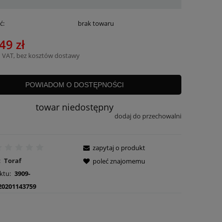
ć:
brak towaru
49 zł
 VAT, bez kosztów dostawy
POWIADOM O DOSTĘPNOŚCI
towar niedostępny
dodaj do przechowalni
zapytaj o produkt
:
Toraf
poleć znajomemu
ktu:
3909-
20201143759