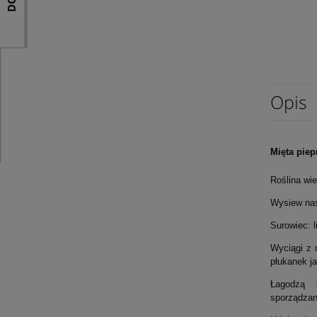
Opis
Mięta pie
Roślina wi
Wysiew nasi
Surowiec: l
Wyciągi z 
płukanek j
Łagodzą b
sporządzan