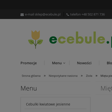
e-mail
sklep@ecebule.pl
telefon
+48 502 871 736
Promocje
Menu
Nowości
Bl
»
»
»
Strona główna
Niespotykane nasiona
Zioła
Mięta pi
Menu
Mię
Cebulki kwiatowe jesienne