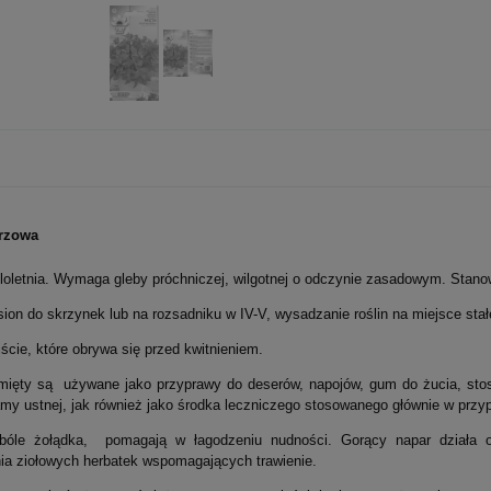
przowa
eloletnia. Wymaga gleby próchniczej, wilgotnej o odczynie zasadowym. Stano
on do skrzynek lub na rozsadniku w IV-V, wysadzanie roślin na miejsce stał
iście, które obrywa się przed kwitnieniem.
mięty są używane jako przyprawy do deserów, napojów, gum do żucia, stos
amy ustnej, jak również jako środka leczniczego stosowanego głównie w pr
óle żołądka, pomagają w łagodzeniu nudności. Gorący napar działa or
ia ziołowych herbatek wspomagających trawienie.