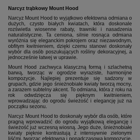
Narcyz trąbkowy Mount Hood
Narcyz Mount Hood to wyjątkowo efektowna odmiana o
dużych, czysto białych kwiatach, która doskonale
rozświetla wiosenne rabaty, trawniki i nasadzenia
naturalistyczne. Ta ceniona, silnie rosnąca odmiana
wyróżnia się eleganckim pokrojem oraz niezawodnym,
obfitym kwitnieniem, dzięki czemu stanowi doskonały
wybór dla osób poszukujących rośliny dekoracyjnej, a
jednocześnie łatwej w uprawie.
Mount Hood zachwyca klasyczną formą i szlachetną
barwą, tworząc w ogrodzie wyraziste, harmonijne
kompozycje. Najlepiej prezentuje się sadzony w
grupach, gdzie jego śnieżnobiałe kwiaty tworzą mocny,
a zarazem subtelny akcent. To odmiana, która z roku na
rok odwdzięcza się pięknym kwitnieniem,
wprowadzając do ogrodu świeżość i elegancję już na
początku sezonu.
Narcyz Mount Hood to doskonały wybór dla osób, które
pragną wprowadzić do ogrodu wyjątkową elegancję i
świeżość już wczesną wiosną. Jego duże, śnieżnobiałe
kwiaty pięknie kontrastują z intensywnie zielonymi
liśćmi, tworząc efektowną i ponadczasową kompozycję.