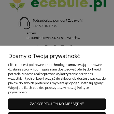
Potrzebujesz pomocy? Zadzwoń!
+48 502 871 736
adres:
ul. Rumiankowa 54, 54-512 Wrocław
Dbamy o Twoją prywatność
POMOC
Pliki cookies i pokrewne im technologie umożliwiają poprawne
działanie strony i pomagają nam dostosować ofertę do Twoich
potrzeb. Możesz zaakceptować wykorzystanie przez nas
wszystkich tych plików i przejść do sklepu lub dostosować użycie
MOJE KONTO
plików do swoich preferencji, wybierając opcję "Dostosuj zgody".
Więcej o plikach cookies przeczytasz w naszej Polityce
prywatności.
PŁATNOŚCI I DOSTAWA
ZAAKCEPTUJ TYLKO NIEZBĘDNE