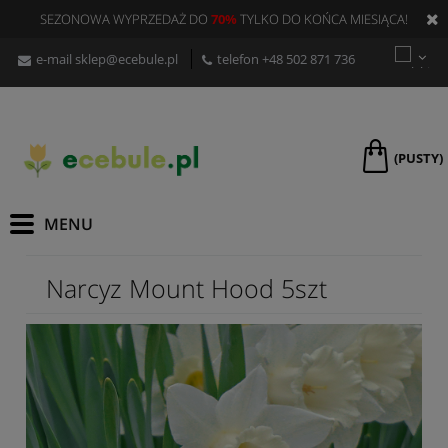
SEZONOWA WYPRZEDAŻ DO
70%
TYLKO DO KOŃCA MIESIĄCA!
e-mail
sklep@ecebule.pl
telefon
+48 502 871 736
(PUSTY)
Narcyz Mount Hood 5szt