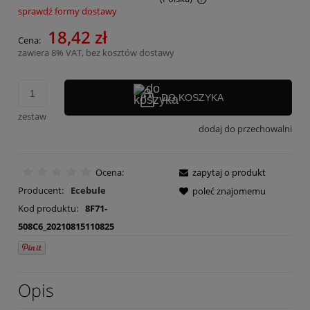
sprawdź formy dostawy
Cena nie zawiera ewentualnych kosztów płatności
18,42 zł
Cena:
zawiera 8% VAT, bez kosztów dostawy
DO KOSZYKA
zestaw
dodaj do przechowalni
Ocena:
zapytaj o produkt
Producent:
Ecebule
poleć znajomemu
Kod produktu:
8F71-
508C6_20210815110825
Opis