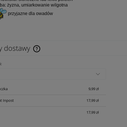
ba: żyzna, umiarkowanie wilgotna
przyjazne dla owadów
y dostawy
Cena nie zawiera ewentualnych kosztów
i:
płatności
czka
9,99 zł
t Inpost
17,99 zł
17,99 zł