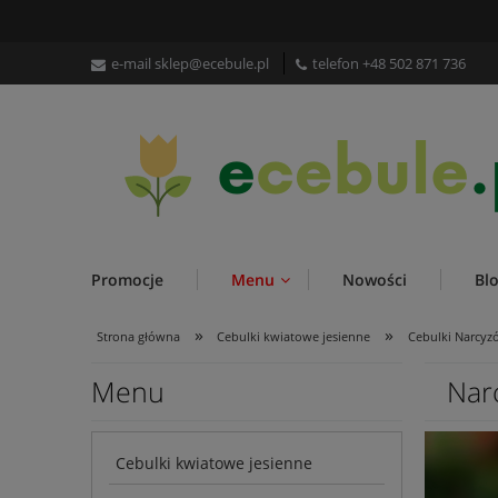
e-mail
sklep@ecebule.pl
telefon
+48 502 871 736
Promocje
Menu
Nowości
Bl
»
»
Strona główna
Cebulki kwiatowe jesienne
Cebulki Narcyz
Menu
Nar
Cebulki kwiatowe jesienne