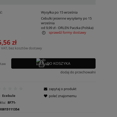
ć:
Wysyłka po 15 września
:
Cebulki jesienne wysyłamy po 15
września
od 9,99 zł
- ORLEN Paczka
(Polska)
sprawdź formy dostawy
,56 zł
ra ewentualnych kosztów
 VAT, bez kosztów dostawy
staw
DO KOSZYKA
dodaj do przechowalni
zapytaj o produkt
:
Ecebule
poleć znajomemu
ktu:
8F71-
10815111354