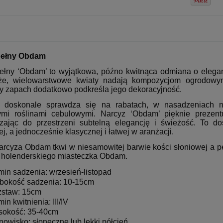
pełny Obdam
ełny ‘Obdam’ to wyjątkowa, późno kwitnąca odmiana o eleganc
e, wielowarstwowe kwiaty nadają kompozycjom ogrodowym s
y zapach dodatkowo podkreśla jego dekoracyjność.
 doskonale sprawdza się na rabatach, w nasadzeniach na
mi roślinami cebulowymi. Narcyz ‘Obdam’ pięknie prezent
ając do przestrzeni subtelną elegancję i świeżość. To d
j, a jednocześnie klasycznej i łatwej w aranżacji.
arcyza Obdam tkwi w niesamowitej barwie kości słoniowej a p
ę holenderskiego miasteczka Obdam.
min sadzenia: wrzesień-listopad
bokość sadzenia: 10-15cm
staw: 15cm
min kwitnienia: III/IV
okość: 35-40cm
nowisko: słoneczne lub lekki półcień