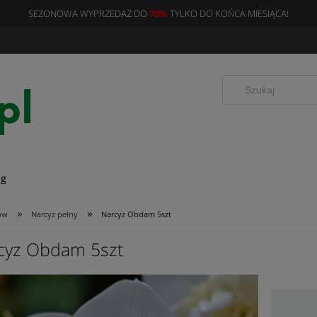
SEZONOWA WYPRZEDAŻ DO
70%
TYLKO DO KOŃCA MIESIĄCA!
og
»
»
ów
Narcyz pełny
Narcyz Obdam 5szt
cyz Obdam 5szt