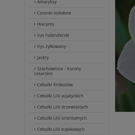
Amarylisy
Czosnki ozdobne
Hiacynty
Irys holenderski
Irys żyłkowany
Jaskry
Szachownice - Korony
cesarskie
Cebulki Krokusów
Cebulki Lilii azjatyckich
Cebulki Lilii drzewiastych
Cebulki Lilii orientalnych
Cebulki Lilii trąbkowych