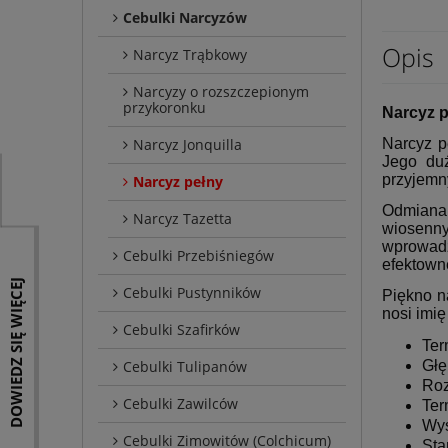
Cebulki Narcyzów
Opis
Narcyz Trąbkowy
Narcyzy o rozszczepionym
przykoronku
Narcyz 
Narcyz p
Narcyz Jonquilla
Jego duż
przyjemn
Narcyz pełny
Odmiana
Narcyz Tazetta
wiosenny
wprowadz
Cebulki Przebiśniegów
efektowne
DOWIEDZ SIĘ WIĘCEJ
Cebulki Pustynników
Piękno n
nosi imi
Cebulki Szafirków
Ter
Głę
Cebulki Tulipanów
Roz
Cebulki Zawilców
Ter
Wys
Cebulki Zimowitów (Colchicum)
Sta