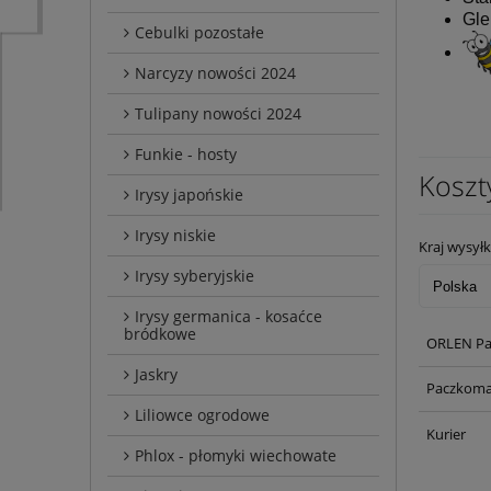
Gle
Cebulki pozostałe
Narcyzy nowości 2024
Tulipany nowości 2024
Funkie - hosty
Koszt
Irysy japońskie
Irysy niskie
Kraj wysyłk
Irysy syberyjskie
Irysy germanica - kosaćce
bródkowe
ORLEN Pa
Jaskry
Paczkoma
Liliowce ogrodowe
Kurier
Phlox - płomyki wiechowate