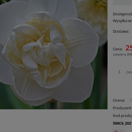
Dostępnoś
Wysyłka w
Dostawa:
25
Cena:
Cena nie zawie
zawiera 8%
płatności
ze
Ocena:
Producent
Kod produ
508C6_202