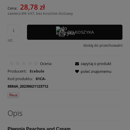
28,78 zł
Cena:
zawiera 8% VAT, bez kosztów dostawy
DO KOSZYKA
szt.
dodaj do przechowalni
Ocena:
zapytaj o produkt
Producent:
Ecebule
poleć znajomemu
Kod produktu:
61CA-
8884A_20230621123712
Opis
Piwonia Peaches and Cream