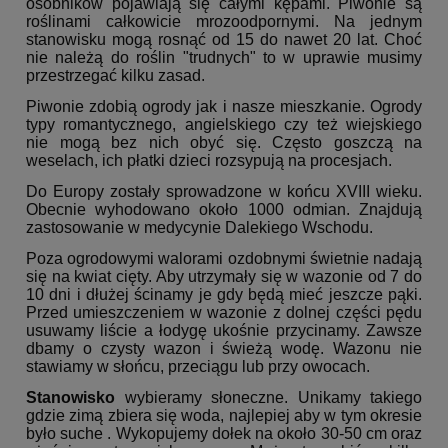
osobników pojawiają się całymi kępami. Piwonie są
roślinami całkowicie mrozoodpornymi. Na jednym
stanowisku mogą rosnąć od 15 do nawet 20 lat. Choć
nie należą do roślin "trudnych" to w uprawie musimy
przestrzegać kilku zasad.
Piwonie zdobią ogrody jak i nasze mieszkanie. Ogrody
typy romantycznego, angielskiego czy też wiejskiego
nie mogą bez nich obyć się. Często goszczą na
weselach, ich płatki dzieci rozsypują na procesjach.
Do Europy zostały sprowadzone w końcu XVIII wieku.
Obecnie wyhodowano około 1000 odmian. Znajdują
zastosowanie w medycynie Dalekiego Wschodu.
Poza ogrodowymi walorami ozdobnymi świetnie nadają
się na kwiat cięty. Aby utrzymały się w wazonie od 7 do
10 dni i dłużej ścinamy je gdy będą mieć jeszcze pąki.
Przed umieszczeniem w wazonie z dolnej części pędu
usuwamy liście a łodygę ukośnie przycinamy. Zawsze
dbamy o czysty wazon i świeżą wodę. Wazonu nie
stawiamy w słońcu, przeciągu lub przy owocach.
Stanowisko
wybieramy słoneczne. Unikamy takiego
gdzie zimą zbiera się woda, najlepiej aby w tym okresie
było suche . Wykopujemy dołek na około 30-50 cm oraz