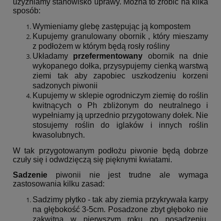
użyźniamy stanowisko uprawy. Można to zrobić na kilka
sposób:
Wymieniamy glebę zastępując ją kompostem
Kupujemy granulowany obornik , który mieszamy
z podłożem w którym będą rosły rośliny
Układamy
przefermentowany
obornik na dnie
wykopanego dołka, przysypujemy cienką warstwą
ziemi tak aby zapobiec uszkodzeniu korzeni
sadzonych piwonii
Kupujemy w sklepie ogrodniczym ziemię do roślin
kwitnących o Ph zbliżonym do neutralnego i
wypełniamy ją uprzednio przygotowany dołek. Nie
stosujemy roślin do iglaków i innych roślin
kwasolubnych.
W tak przygotowanym podłożu piwonie będą dobrze
czuły się i odwdzięczą się pięknymi kwiatami.
Sadzenie
piwonii nie jest trudne ale wymaga
zastosowania kilku zasad:
Sadzimy płytko - tak aby ziemia przykrywała karpy
na głębokość 3-5cm. Posadzone zbyt głęboko nie
zakwitną w pierwszym roku po posadzeniu.