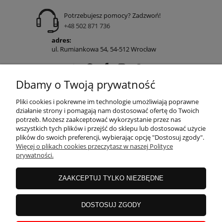
Potrzebujesz pomocy? Zadzwoń!
+48 502 871 736
adres:
ul. Rumiankowa 54, 54-512 Wrocław
Dbamy o Twoją prywatność
POMOC
Pliki cookies i pokrewne im technologie umożliwiają poprawne
działanie strony i pomagają nam dostosować ofertę do Twoich
potrzeb. Możesz zaakceptować wykorzystanie przez nas
wszystkich tych plików i przejść do sklepu lub dostosować użycie
MOJE KONTO
plików do swoich preferencji, wybierając opcję "Dostosuj zgody".
Więcej o plikach cookies przeczytasz w naszej Polityce
prywatności.
PŁATNOŚCI I DOSTAWA
ZAAKCEPTUJ TYLKO NIEZBĘDNE
INFORMACJE
DOSTOSUJ ZGODY