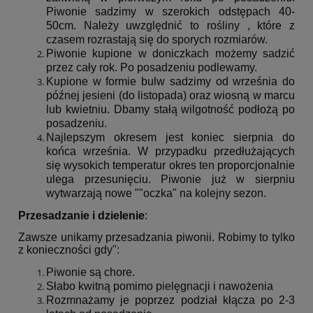
Piwonie sadzimy w szerokich odstępach 40-
50cm. Należy uwzględnić to rośliny , które z
czasem rozrastają się do sporych rozmiarów.
Piwonie kupione w doniczkach możemy sadzić
przez cały rok. Po posadzeniu podlewamy.
Kupione w formie bulw sadzimy od września do
późnej jesieni (do listopada) oraz wiosną w marcu
lub kwietniu. Dbamy stałą wilgotność podłożą po
posadzeniu.
Najlepszym okresem jest koniec sierpnia do
końca września. W przypadku przedłużających
się wysokich temperatur okres ten proporcjonalnie
ulega przesunięciu. Piwonie już w sierpniu
wytwarzają nowe ""oczka" na kolejny sezon.
Przesadzanie i dzielenie
:
Zawsze unikamy przesadzania piwonii. Robimy to tylko
z konieczności gdy":
Piwonie są chore.
Słabo kwitną pomimo pielęgnacji i nawożenia
Rozmnażamy je poprzez podział kłącza po 2-3