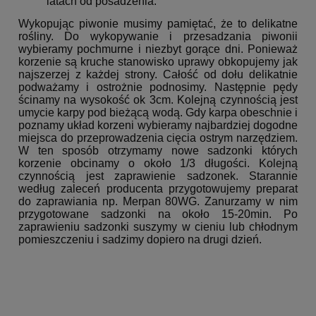
latach od posadzenia.
Wykopując piwonie musimy pamiętać, że to delikatne
rośliny. Do wykopywanie i przesadzania piwonii
wybieramy pochmurne i niezbyt gorące dni. Ponieważ
korzenie są kruche stanowisko uprawy obkopujemy jak
najszerzej z każdej strony. Całość od dołu delikatnie
podważamy i ostrożnie podnosimy. Następnie pędy
ścinamy na wysokość ok 3cm. Kolejną czynnością jest
umycie karpy pod bieżącą wodą. Gdy karpa obeschnie i
poznamy układ korzeni wybieramy najbardziej dogodne
miejsca do przeprowadzenia cięcia ostrym narzędziem.
W ten sposób otrzymamy nowe sadzonki których
korzenie obcinamy o około 1/3 długości. Kolejną
czynnością jest zaprawienie sadzonek. Starannie
według zaleceń producenta przygotowujemy preparat
do zaprawiania np. Merpan 80WG. Zanurzamy w nim
przygotowane sadzonki na około 15-20min. Po
zaprawieniu sadzonki suszymy w cieniu lub chłodnym
pomieszczeniu i sadzimy dopiero na drugi dzień.