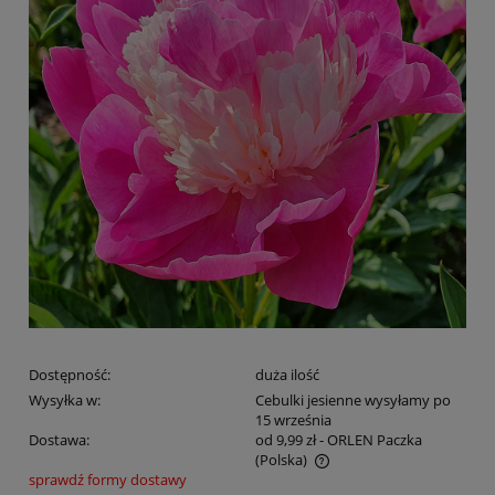
Dostępność:
duża ilość
Wysyłka w:
Cebulki jesienne wysyłamy po
15 września
Dostawa:
od 9,99 zł
- ORLEN Paczka
(Polska)
sprawdź formy dostawy
Cena nie zawiera ewentualnych kosztów płatności