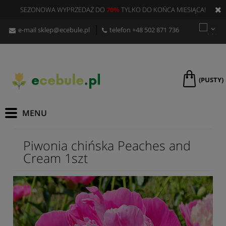
SEZONOWA WYPRZEDAŻ DO
70%
TYLKO DO KOŃCA MIESIĄCA!
e-mail
sklep@ecebule.pl
telefon
+48 502 871 736
(PUSTY)
Piwonia chińska Peaches and
Cream 1szt