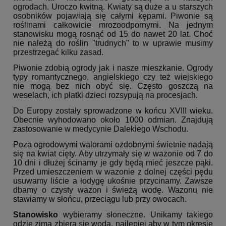
ogrodach. Uroczo kwitną. Kwiaty są duże a u starszych
osobników pojawiają się całymi kępami. Piwonie są
roślinami całkowicie mrozoodpornymi. Na jednym
stanowisku mogą rosnąć od 15 do nawet 20 lat. Choć
nie należą do roślin "trudnych" to w uprawie musimy
przestrzegać kilku zasad.
Piwonie zdobią ogrody jak i nasze mieszkanie. Ogrody
typy romantycznego, angielskiego czy też wiejskiego
nie mogą bez nich obyć się. Często goszczą na
weselach, ich płatki dzieci rozsypują na procesjach.
Do Europy zostały sprowadzone w końcu XVIII wieku.
Obecnie wyhodowano około 1000 odmian. Znajdują
zastosowanie w medycynie Dalekiego Wschodu.
Poza ogrodowymi walorami ozdobnymi świetnie nadają
się na kwiat cięty. Aby utrzymały się w wazonie od 7 do
10 dni i dłużej ścinamy je gdy będą mieć jeszcze pąki.
Przed umieszczeniem w wazonie z dolnej części pędu
usuwamy liście a łodygę ukośnie przycinamy. Zawsze
dbamy o czysty wazon i świeżą wodę. Wazonu nie
stawiamy w słońcu, przeciągu lub przy owocach.
Stanowisko
wybieramy słoneczne. Unikamy takiego
gdzie zimą zbiera się woda, najlepiej aby w tym okresie