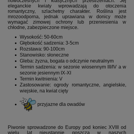
nowoczesnych i klasycznych przestrzeniach. Jej
eleganckie kwiaty wprowadzają do otoczenia
romantyczny, szlachetny charakter. Roślina jest
mrozoodporna, jednak uprawiana w donicy może
wymagać zimowej ochrony lub przeniesienia w
chłodne, zabezpieczone miejsce.
Wysokość: 50-60cm
Głębokość sadzenia: 3-5cm
Rozstawa: 90-100cm
Stanowisko: słoneczne
Gleba: żyzna, bogata o odczynie neutralnym
Termin sadzenia: w sezonie wiosennym III/IV a w
sezonie jesiennym IX-XI
Termin kwitnienia: V
Zastosowanie: ogrody romantyczne, angielskie,
wiejskie, na kwiat cięty
przyjazne dla owadów
Piwonie sprowadzone do Europy pod koniec XVIII od
wielu lat nieustannie goszczą w naszych