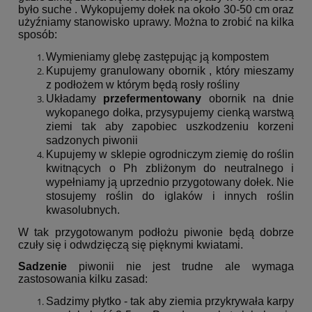
było suche . Wykopujemy dołek na około 30-50 cm oraz
użyźniamy stanowisko uprawy. Można to zrobić na kilka
sposób:
Wymieniamy glebę zastępując ją kompostem
Kupujemy granulowany obornik , który mieszamy
z podłożem w którym będą rosły rośliny
Układamy
przefermentowany
obornik na dnie
wykopanego dołka, przysypujemy cienką warstwą
ziemi tak aby zapobiec uszkodzeniu korzeni
sadzonych piwonii
Kupujemy w sklepie ogrodniczym ziemię do roślin
kwitnących o Ph zbliżonym do neutralnego i
wypełniamy ją uprzednio przygotowany dołek. Nie
stosujemy roślin do iglaków i innych roślin
kwasolubnych.
W tak przygotowanym podłożu piwonie będą dobrze
czuły się i odwdzięczą się pięknymi kwiatami.
Sadzenie
piwonii nie jest trudne ale wymaga
zastosowania kilku zasad:
Sadzimy płytko - tak aby ziemia przykrywała karpy