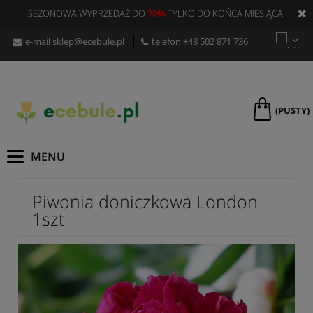
SEZONOWA WYPRZEDAŻ DO
70%
TYLKO DO KOŃCA MIESIĄCA!
e-mail
sklep@ecebule.pl
telefon
+48 502 871 736
(PUSTY)
Piwonia doniczkowa London
1szt