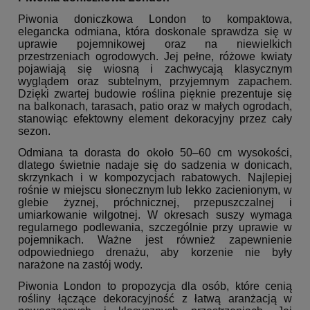
Piwonia doniczkowa London to kompaktowa,
elegancka odmiana, która doskonale sprawdza się w
uprawie pojemnikowej oraz na niewielkich
przestrzeniach ogrodowych. Jej pełne, różowe kwiaty
pojawiają się wiosną i zachwycają klasycznym
wyglądem oraz subtelnym, przyjemnym zapachem.
Dzięki zwartej budowie roślina pięknie prezentuje się
na balkonach, tarasach, patio oraz w małych ogrodach,
stanowiąc efektowny element dekoracyjny przez cały
sezon.
Odmiana ta dorasta do około 50–60 cm wysokości,
dlatego świetnie nadaje się do sadzenia w donicach,
skrzynkach i w kompozycjach rabatowych. Najlepiej
rośnie w miejscu słonecznym lub lekko zacienionym, w
glebie żyznej, próchnicznej, przepuszczalnej i
umiarkowanie wilgotnej. W okresach suszy wymaga
regularnego podlewania, szczególnie przy uprawie w
pojemnikach. Ważne jest również zapewnienie
odpowiedniego drenażu, aby korzenie nie były
narażone na zastój wody.
Piwonia London to propozycja dla osób, które cenią
rośliny łączące dekoracyjność z łatwą aranżacją w