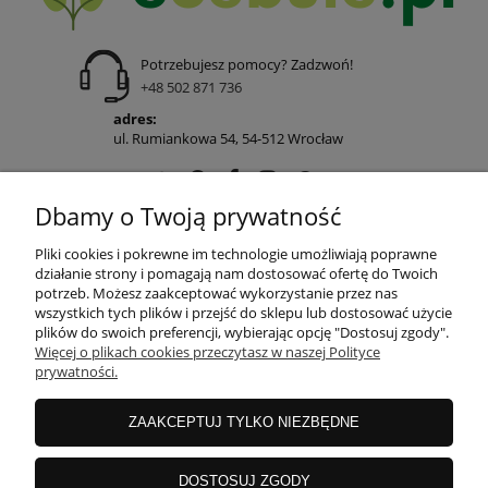
Potrzebujesz pomocy? Zadzwoń!
+48 502 871 736
adres:
ul. Rumiankowa 54, 54-512 Wrocław
Dbamy o Twoją prywatność
POMOC
Pliki cookies i pokrewne im technologie umożliwiają poprawne
działanie strony i pomagają nam dostosować ofertę do Twoich
potrzeb. Możesz zaakceptować wykorzystanie przez nas
wszystkich tych plików i przejść do sklepu lub dostosować użycie
MOJE KONTO
plików do swoich preferencji, wybierając opcję "Dostosuj zgody".
Więcej o plikach cookies przeczytasz w naszej Polityce
prywatności.
PŁATNOŚCI I DOSTAWA
ZAAKCEPTUJ TYLKO NIEZBĘDNE
INFORMACJE
DOSTOSUJ ZGODY