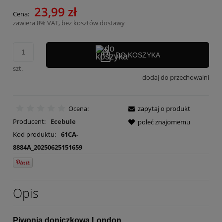
23,99 zł
Cena:
zawiera 8% VAT, bez kosztów dostawy
DO KOSZYKA
szt.
dodaj do przechowalni
Ocena:
zapytaj o produkt
Producent:
Ecebule
poleć znajomemu
Kod produktu:
61CA-
8884A_20250625151659
Opis
Piwonia doniczkowa London