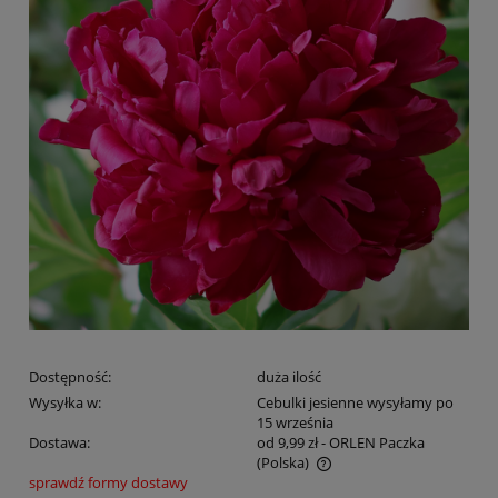
Dostępność:
duża ilość
Wysyłka w:
Cebulki jesienne wysyłamy po
15 września
Dostawa:
od 9,99 zł
- ORLEN Paczka
(Polska)
sprawdź formy dostawy
Cena nie zawiera ewentualnych kosztów płatności