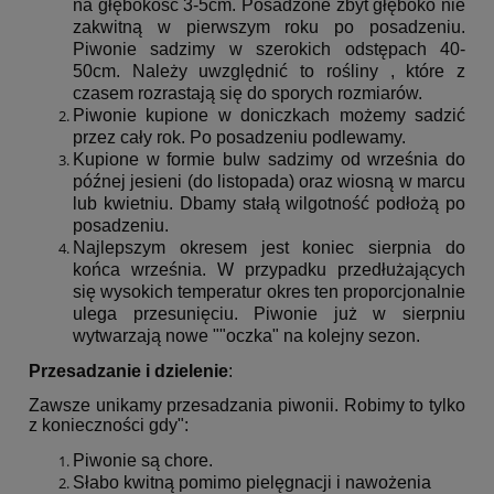
na głębokość 3-5cm. Posadzone zbyt głęboko nie
zakwitną w pierwszym roku po posadzeniu.
Piwonie sadzimy w szerokich odstępach 40-
50cm. Należy uwzględnić to rośliny , które z
czasem rozrastają się do sporych rozmiarów.
Piwonie kupione w doniczkach możemy sadzić
przez cały rok. Po posadzeniu podlewamy.
Kupione w formie bulw sadzimy od września do
późnej jesieni (do listopada) oraz wiosną w marcu
lub kwietniu. Dbamy stałą wilgotność podłożą po
posadzeniu.
Najlepszym okresem jest koniec sierpnia do
końca września. W przypadku przedłużających
się wysokich temperatur okres ten proporcjonalnie
ulega przesunięciu. Piwonie już w sierpniu
wytwarzają nowe ""oczka" na kolejny sezon.
Przesadzanie i dzielenie
:
Zawsze unikamy przesadzania piwonii. Robimy to tylko
z konieczności gdy":
Piwonie są chore.
Słabo kwitną pomimo pielęgnacji i nawożenia