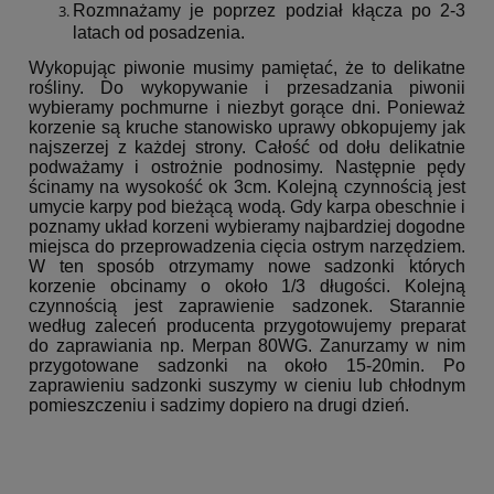
Rozmnażamy je poprzez podział kłącza po 2-3
latach od posadzenia.
Wykopując piwonie musimy pamiętać, że to delikatne
rośliny. Do wykopywanie i przesadzania piwonii
wybieramy pochmurne i niezbyt gorące dni. Ponieważ
korzenie są kruche stanowisko uprawy obkopujemy jak
najszerzej z każdej strony. Całość od dołu delikatnie
podważamy i ostrożnie podnosimy. Następnie pędy
ścinamy na wysokość ok 3cm. Kolejną czynnością jest
umycie karpy pod bieżącą wodą. Gdy karpa obeschnie i
poznamy układ korzeni wybieramy najbardziej dogodne
miejsca do przeprowadzenia cięcia ostrym narzędziem.
W ten sposób otrzymamy nowe sadzonki których
korzenie obcinamy o około 1/3 długości. Kolejną
czynnością jest zaprawienie sadzonek. Starannie
według zaleceń producenta przygotowujemy preparat
do zaprawiania np. Merpan 80WG. Zanurzamy w nim
przygotowane sadzonki na około 15-20min. Po
zaprawieniu sadzonki suszymy w cieniu lub chłodnym
pomieszczeniu i sadzimy dopiero na drugi dzień.