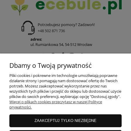
Potrzebujesz pomocy? Zadzwoń!
+48 502 871 736
adres:
ul. Rumiankowa 54, 54-512 Wrocław
Dbamy o Twoją prywatność
POMOC
Pliki cookies i pokrewne im technologie umożliwiają poprawne
działanie strony i pomagają nam dostosować ofertę do Twoich
potrzeb. Możesz zaakceptować wykorzystanie przez nas
wszystkich tych plików i przejść do sklepu lub dostosować użycie
MOJE KONTO
plików do swoich preferencji, wybierając opcję "Dostosuj zgody".
Więcej o plikach cookies przeczytasz w naszej Polityce
prywatności.
PŁATNOŚCI I DOSTAWA
ZAAKCEPTUJ TYLKO NIEZBĘDNE