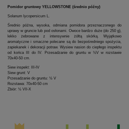
Pomidor gruntowy YELLOWSTONE (średnio późny)
Solanum lycopersicum L.
Średnio późna, wysoka, odmiana pomidora przeznaczonego do
uprawy w gruncie lub pod osłonami. Owoce bardzo duże (do 250 g),
lekko żebrowane z intensywnie żółtą skórką. Wyjątkowo
aromatyczne i smaczne polecane są do bezpośredniego spożycia,
zapiekanek i dekoracji potraw. Wysiew nasion do ciepłego inspektu
od końca III do IV. Przesadzanie do gruntu w ½V w rozstawie
70x40-50 cm.
Siew inspekt: III-IV
Siew grunt: V
Przesadzanie do gruntu: ½ V
Rozstawa: 70x40-50 cm
Zbiór: ½ VII-X