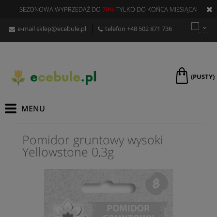
SEZONOWA WYPRZEDAŻ DO
70%
TYLKO DO KOŃCA MIESIĄCA!
e-mail
sklep@ecebule.pl
telefon
+48 502 871 736
(PUSTY)
Pomidor gruntowy wysoki
Yellowstone 0,3g