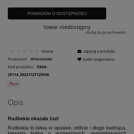
POWIADOM O DOSTĘPNOŚCI
towar niedostępny
dodaj do przechowalni
Ocena:
zapytaj o produkt
Producent:
Wiśniewski
poleć znajomemu
Kod produktu:
53AA-
25114_20221127125536
Opis
Rudbekia okazała 1szt
Rudbekia to łatwa w uprawie, obficie i długo kwitnąca,
kępiasta bylina o wzniesionych, wyprostowanych