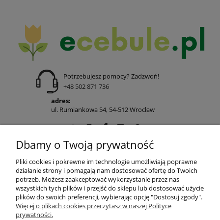
Potrzebujesz pomocy? Zadzwoń!
+48 502 871 736
adres:
ul. Rumiankowa 54, 54-512 Wrocław
Dbamy o Twoją prywatność
POMOC
Pliki cookies i pokrewne im technologie umożliwiają poprawne
działanie strony i pomagają nam dostosować ofertę do Twoich
potrzeb. Możesz zaakceptować wykorzystanie przez nas
wszystkich tych plików i przejść do sklepu lub dostosować użycie
MOJE KONTO
plików do swoich preferencji, wybierając opcję "Dostosuj zgody".
Więcej o plikach cookies przeczytasz w naszej Polityce
prywatności.