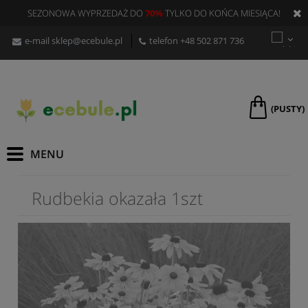
SEZONOWA WYPRZEDAŻ DO
70%
TYLKO DO KOŃCA MIESIĄCA!
e-mail
sklep@ecebule.pl
telefon
+48 502 871 736
(PUSTY)
Rudbekia okazała 1szt