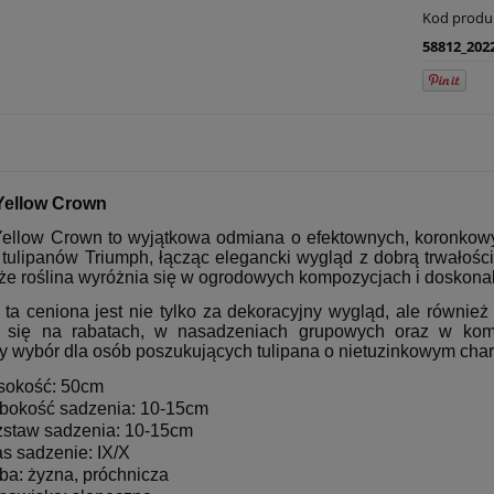
Kod produ
58812_202
Yellow Crown
Yellow Crown to wyjątkowa odmiana o efektownych, koronkowy
 tulipanów Triumph, łącząc elegancki wygląd z dobrą trwałości
 że roślina wyróżnia się w ogrodowych kompozycjach i doskona
a ceniona jest nie tylko za dekoracyjny wygląd, ale również z
i się na rabatach, w nasadzeniach grupowych oraz w kom
y wybór dla osób poszukujących tulipana o nietuzinkowym chara
okość: 50cm
bokość sadzenia: 10-15cm
staw sadzenia: 10-15cm
s sadzenie: IX/X
ba: żyzna, próchnicza