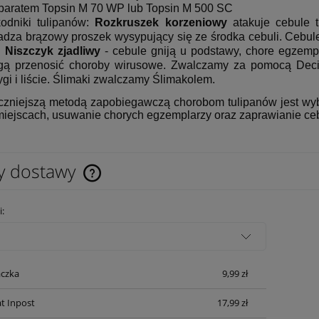
paratem Topsin M 70 WP lub Topsin M 500 SC
odniki tulipanów:
Rozkruszek korzeniowy
atakuje cebule t
adza brązowy proszek wysypujący się ze środka cebuli. Cebul
.
Niszczyk zjadliwy
- cebule gniją u podstawy, chore egzemp
ą przenosić choroby wirusowe. Zwalczamy za pomocą Deci
ygi i liście. Ślimaki zwalczamy Ślimakolem.
czniejszą metodą zapobiegawczą chorobom tulipanów jest wybó
iejscach, usuwanie chorych egzemplarzy oraz zaprawianie ce
y dostawy
Cena nie zawiera ewentualnych kosztów
i:
płatności
czka
9,99 zł
t Inpost
17,99 zł