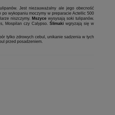
ulipanów. Jest niezauważalny ale jego obecność
e po wykopaniu moczymy w preparacie Actellic 500
larze niszczymy.
Mszyce
wysysają soki tulipanów.
s, Mospilan czy Calypso.
Ślimaki
wgryzają się w
r tylko zdrowych cebul, unikanie sadzenia w tych
bul przed posadzeniem.