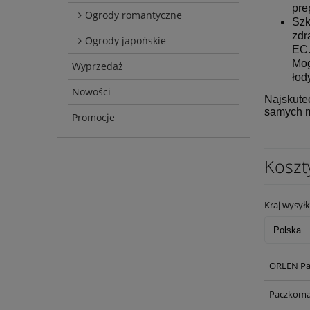
pre
Ogrody romantyczne
Szk
zdr
Ogrody japońskie
EC
Mog
Wyprzedaż
łod
Nowości
Najskute
samych m
Promocje
Koszt
Kraj wysyłk
ORLEN Pa
Paczkoma