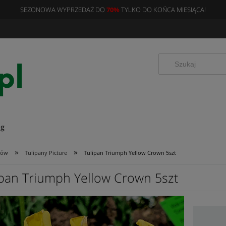
SEZONOWA WYPRZEDAŻ DO
70%
TYLKO DO KOŃCA MIESIĄCA!
og
»
»
nów
Tulipany Picture
Tulipan Triumph Yellow Crown 5szt
ipan Triumph Yellow Crown 5szt