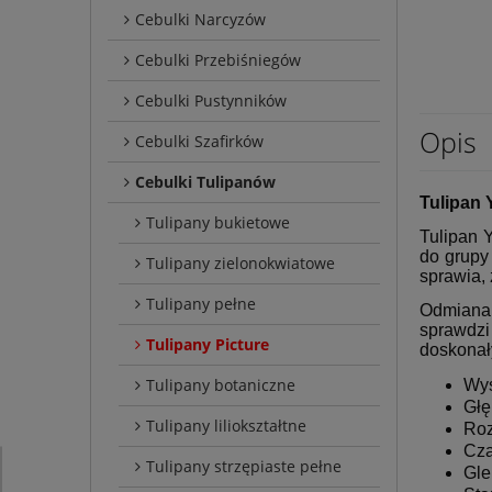
Cebulki Narcyzów
Cebulki Przebiśniegów
Cebulki Pustynników
Opis
Cebulki Szafirków
Cebulki Tulipanów
Tulipan 
Tulipany bukietowe
Tulipan 
do grupy
Tulipany zielonokwiatowe
sprawia,
Tulipany pełne
Odmiana t
sprawdz
Tulipany Picture
doskonał
Tulipany botaniczne
Wys
Głę
Tulipany liliokształtne
Roz
Cza
Tulipany strzępiaste pełne
Gle