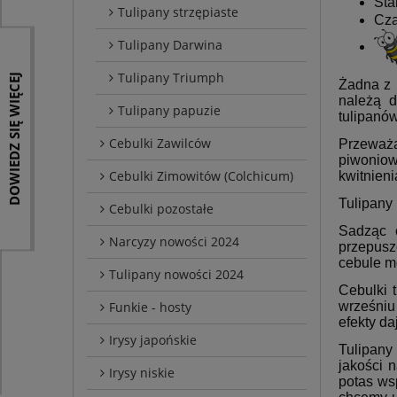
Sta
Tulipany strzępiaste
Cza
Tulipany Darwina
Tulipany Triumph
DOWIEDZ SIĘ WIĘCEJ
Żadna z 
należą 
Tulipany papuzie
tulipanó
Cebulki Zawilców
Przeważa
piwoniow
Cebulki Zimowitów (Colchicum)
kwitnien
Tulipany
Cebulki pozostałe
Sadząc 
Narcyzy nowości 2024
przepusz
cebule m
Tulipany nowości 2024
Cebulki 
Funkie - hosty
wrześniu
efekty d
Irysy japońskie
Tulipany
jakości n
Irysy niskie
potas ws