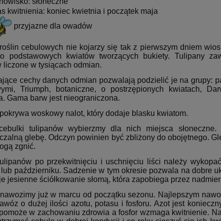
nowisko: słoneczne
s kwitnienia: koniec kwietnia i początek maja
przyjazne dla owadów
roślin cebulowych nie kojarzy się tak z pierwszym dniem wiosn
do podstawowych kwiatów tworzących bukiety. Tulipany z
w liczone w tysiącach odmian.
jące cechy danych odmian pozwalają podzielić je na grupy: pap
ymi, Triumph, botaniczne, o postrzępionych kwiatach, D
ia. Gama barw jest nieograniczona.
 pokrywa woskowy nalot, który dodaje blasku kwiatom.
cebulki tulipanów wybierzmy dla nich miejsca słoneczne
czalną glebę. Odczyn powinien być zbliżony do obojętnego. G
ogą zgnić.
tulipanów po przekwitnięciu i uschnięciu liści należy wyko
 lub październiku. Sadzenie w tym okresie pozwala na dobre u
aje jesienne ściółkowanie słomą, która zapobiega przez nadm
 nawozimy już w marcu od początku sezonu. Najlepszym nawoz
awóz o dużej ilości azotu, potasu i fosforu. Azot jest koniec
pomoże w zachowaniu zdrowia a fosfor wzmaga kwitnienie. Naw