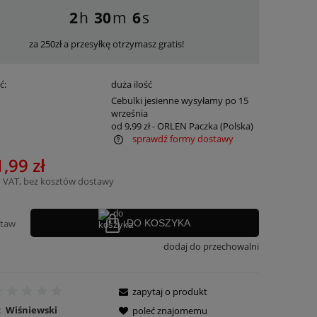
2
30
5
za 250zł a przesyłkę otrzymasz gratis!
ć:
duża ilość
:
Cebulki jesienne wysyłamy po 15
września
od 9,99 zł
- ORLEN Paczka
(Polska)
sprawdź formy dostawy
,99 zł
ra ewentualnych kosztów
 VAT, bez kosztów dostawy
staw
DO KOSZYKA
dodaj do przechowalni
zapytaj o produkt
:
Wiśniewski
poleć znajomemu