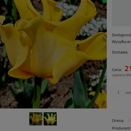
Dostępnoś
Wysyłka w
Dostawa:
21
Cena:
Cena nie zawie
zawiera 8%
płatności
ze
Ocena:
Producent