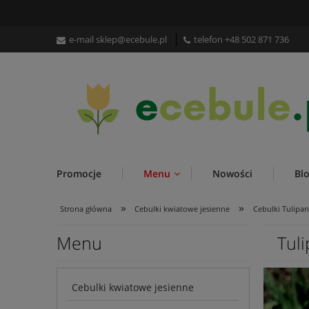
e-mail
sklep@ecebule.pl
telefon
+48 502 871 736
Promocje
Menu
Nowości
Bl
»
»
Strona główna
Cebulki kwiatowe jesienne
Cebulki Tulipa
Menu
Tul
Cebulki kwiatowe jesienne