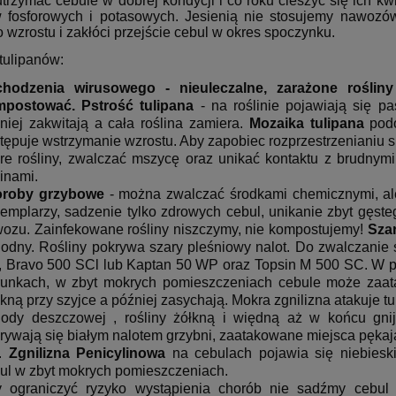
trzymać cebule w dobrej kondycji i co roku cieszyć się ich 
fosforowych i potasowych. Jesienią nie stosujemy nawozów
 wzrostu i zakłóci przejście cebul w okres spoczynku.
tulipanów:
hodzenia wirusowego - nieuleczalne, zarażone roślin
mpostować.
Pstrość tulipana
- na roślinie pojawiają się pa
niej zakwitają a cała roślina zamiera.
Mozaika tulipana
podo
tępuje wstrzymanie wzrostu. Aby zapobiec rozprzestrzenianiu
re rośliny, zwalczać mszycę oraz unikać kontaktu z brudnymi
linami.
oroby grzybowe
- można zwalczać środkami chemicznymi, ale
emplarzy, sadzenie tylko zdrowych cebul, unikanie zbyt gęst
ozu. Zainfekowane rośliny niszczymy, nie kompostujemy!
Sza
odny. Rośliny pokrywa szary pleśniowy nalot. Do zwalczanie 
 Bravo 500 SCl lub Kaptan 50 WP oraz Topsin M 500 SC. W p
unkach, w zbyt mokrych pomieszczeniach cebule może za
kną przy szyjce a później zasychają. Mokra zgnilizna atakuje tu
ody deszczowej , rośliny żółkną i więdną aż w końcu gn
rywają się białym nalotem grzybni, zaatakowane miejsca pęka
.
Zgnilizna Penicylinowa
na cebulach pojawia się niebiesk
ul w zbyt mokrych pomieszczeniach.
 ograniczyć ryzyko wystąpienia chorób nie sadźmy cebul 