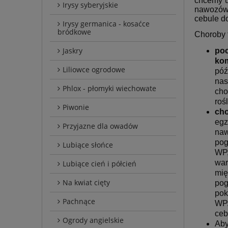
chcemy u
Irysy syberyjskie
nawozów 
cebule do
Irysy germanica - kosaćce
bródkowe
Choroby 
Jaskry
poc
ko
Liliowce ogrodowe
póź
nas
Phlox - płomyki wiechowate
cho
roś
Piwonie
ch
egz
Przyjazne dla owadów
naw
pog
Lubiące słońce
WP,
war
Lubiące cień i półcień
mię
Na kwiat cięty
pog
pok
Pachnące
WP
ceb
Ogrody angielskie
Aby