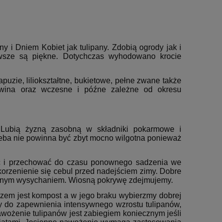
y i Dniem Kobiet jak tulipany. Zdobią ogrody jak i
awsze są piękne. Dotychczas wyhodowano krocie
uzie, liliokształtne, bukietowe, pełne zwane także
arwina oraz wczesne i późne zależne od okresu
. Lubią żyzną zasobną w składniki pokarmowe i
leba nie powinna być zbyt mocno wilgotna ponieważ
pać i przechować do czasu ponownego sadzenia we
korzenienie się cebul przed nadejściem zimy. Dobre
iernym wysychaniem. Wiosną pokrywę zdejmujemy.
em jest kompost a w jego braku wybierzmy dobrej
zny do zapewnienia intensywnego wzrostu tulipanów,
ożenie tulipanów jest zabiegiem koniecznym jeśli