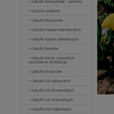
Cebulki Amarylisów - zwartnic
Czosnki ozdobne
Cebulki Hiacyntów
Cebulki Irysów holenderskich
Cebulki Irysów żyłkowanych
Cebulki Jaskrów
Cebulki Koron cesarskich -
szachownic (Fritillaria)
Cebulki Krokusów
Cebulki Lilii azjatyckich
Cebulki Lilii drzewiastych
Cebulki Lilii orientalnych
Cebulki Lilii trąbkowych