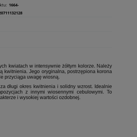
ktu:
1664-
20711132128
ch kwiatach w intensywnie żółtym kolorze. Należy
ą kwitnienia. Jego oryginalna, postrzępiona korona
le przyciąga uwagę wiosną.
a długi okres kwitnienia i solidny wzrost. Idealnie
pozycjach z innymi wiosennymi cebulowymi. To
kterze i wysokiej wartości ozdobnej.