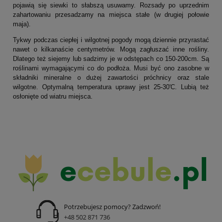
pojawią się siewki to słabszą usuwamy. Rozsady po uprzednim
zahartowaniu przesadzamy na miejsca stałe (w drugiej połowie
maja).
Tykwy podczas ciepłej i wilgotnej pogody mogą dziennie przyrastać
nawet o kilkanaście centymetrów. Mogą zagłuszać inne rośliny.
Dlatego też siejemy lub sadzimy je w odstępach co 150-200cm. Są
roślinami wymagającymi co do podłoża. Musi być ono zasobne w
składniki mineralne o dużej zawartości próchnicy oraz stale
wilgotne. Optymalną temperatura uprawy jest 25-30'C. Lubią też
osłonięte od wiatru miejsca.
Potrzebujesz pomocy? Zadzwoń!
+48 502 871 736