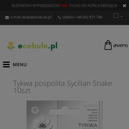
SEZONOWA WYPRZEDAŻ DO
70%
TYLKO DO KOŃCA MIESIĄCA!
e-mail
sklep@ecebule.pl
telefon
+48 502 871 736
(PUSTY)
Tykwa pospolita Sycilian Snake
10szt