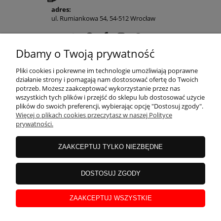
adres:
ul. Rumiankowa 54, 54-512 Wrocław
Dbamy o Twoją prywatność
POMOC
Pliki cookies i pokrewne im technologie umożliwiają poprawne
działanie strony i pomagają nam dostosować ofertę do Twoich
potrzeb. Możesz zaakceptować wykorzystanie przez nas
wszystkich tych plików i przejść do sklepu lub dostosować użycie
MOJE KONTO
plików do swoich preferencji, wybierając opcję "Dostosuj zgody".
Więcej o plikach cookies przeczytasz w naszej Polityce
prywatności.
PŁATNOŚCI I DOSTAWA
ZAAKCEPTUJ TYLKO NIEZBĘDNE
INFORMACJE
DOSTOSUJ ZGODY
ZAAKCEPTUJ WSZYSTKIE
O NAS