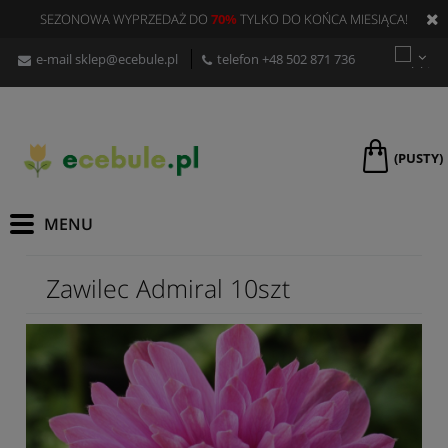
SEZONOWA WYPRZEDAŻ DO
70%
TYLKO DO KOŃCA MIESIĄCA!
e-mail
sklep@ecebule.pl
telefon
+48 502 871 736
(PUSTY)
Zawilec Admiral 10szt