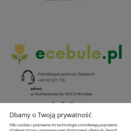
Potrzebujesz pomocy? Zadzwoń!
+48 502 871 736
adres:
ul. Rumiankowa 54, 54-512 Wrocław
Dbamy o Twoją prywatność
POMOC
Pliki cookies i pokrewne im technologie umożliwiają poprawne
działanie strony i pomagają nam dostosować ofertę do Twoich