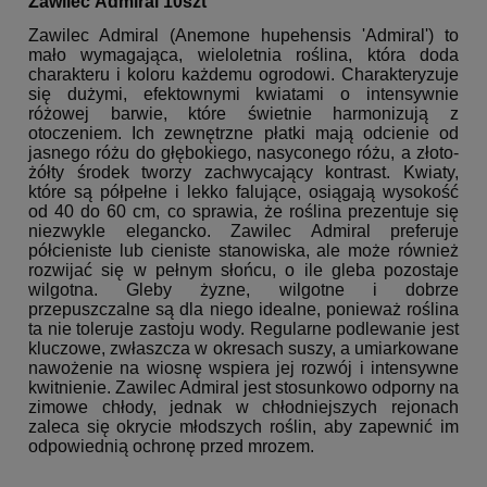
Zawilec Admiral 10szt
Zawilec Admiral (Anemone hupehensis 'Admiral') to
mało wymagająca, wieloletnia roślina, która doda
charakteru i koloru każdemu ogrodowi. Charakteryzuje
się dużymi, efektownymi kwiatami o intensywnie
różowej barwie, które świetnie harmonizują z
otoczeniem. Ich zewnętrzne płatki mają odcienie od
jasnego różu do głębokiego, nasyconego różu, a złoto-
żółty środek tworzy zachwycający kontrast. Kwiaty,
które są półpełne i lekko falujące, osiągają wysokość
od 40 do 60 cm, co sprawia, że roślina prezentuje się
niezwykle elegancko. Zawilec Admiral preferuje
półcieniste lub cieniste stanowiska, ale może również
rozwijać się w pełnym słońcu, o ile gleba pozostaje
wilgotna. Gleby żyzne, wilgotne i dobrze
przepuszczalne są dla niego idealne, ponieważ roślina
ta nie toleruje zastoju wody. Regularne podlewanie jest
kluczowe, zwłaszcza w okresach suszy, a umiarkowane
nawożenie na wiosnę wspiera jej rozwój i intensywne
kwitnienie. Zawilec Admiral jest stosunkowo odporny na
zimowe chłody, jednak w chłodniejszych rejonach
zaleca się okrycie młodszych roślin, aby zapewnić im
odpowiednią ochronę przed mrozem.