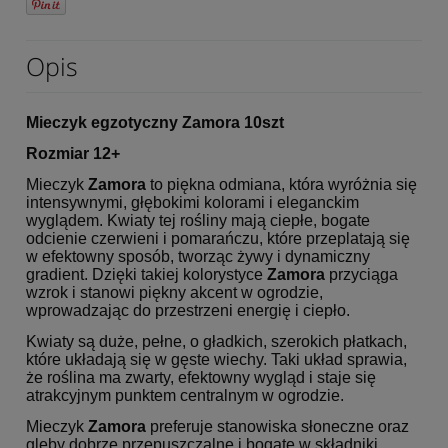
Opis
Mieczyk egzotyczny Zamora 10szt
Rozmiar 12+
Mieczyk
Zamora
to piękna odmiana, która wyróżnia się
intensywnymi, głębokimi kolorami i eleganckim
wyglądem. Kwiaty tej rośliny mają ciepłe, bogate
odcienie czerwieni i pomarańczu, które przeplatają się
w efektowny sposób, tworząc żywy i dynamiczny
gradient. Dzięki takiej kolorystyce
Zamora
przyciąga
wzrok i stanowi piękny akcent w ogrodzie,
wprowadzając do przestrzeni energię i ciepło.
Kwiaty są duże, pełne, o gładkich, szerokich płatkach,
które układają się w gęste wiechy. Taki układ sprawia,
że roślina ma zwarty, efektowny wygląd i staje się
atrakcyjnym punktem centralnym w ogrodzie.
Mieczyk
Zamora
preferuje stanowiska słoneczne oraz
gleby dobrze przepuszczalne i bogate w składniki