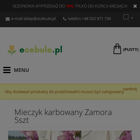
SEZONOWA WYPRZEDAŻ DO
70%
TYLKO DO KOŃCA MIESIĄCA!
e-mail
sklep@ecebule.pl
telefon
+48 502 871 736
(PUSTY)
zamknij
Aby dodawać produkty do przechowalni musisz być zalogowany
Mieczyk karbowany Zamora
5szt