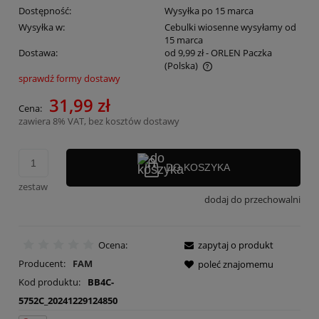
Dostępność:
Wysyłka po 15 marca
Wysyłka w:
Cebulki wiosenne wysyłamy od
15 marca
Dostawa:
od 9,99 zł
- ORLEN Paczka
(Polska)
sprawdź formy dostawy
Cena nie zawiera ewentualnych kosztów płatności
31,99 zł
Cena:
zawiera 8% VAT, bez kosztów dostawy
DO KOSZYKA
zestaw
dodaj do przechowalni
Ocena:
zapytaj o produkt
Producent:
FAM
poleć znajomemu
Kod produktu:
BB4C-
5752C_20241229124850