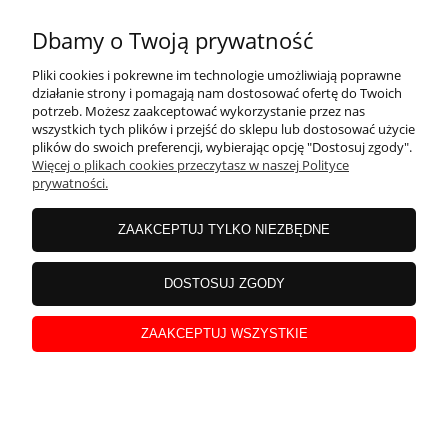
Mieczyk karbowany Koi Porsuit 5szt
Dbamy o Twoją prywatność
Pliki cookies i pokrewne im technologie umożliwiają poprawne
działanie strony i pomagają nam dostosować ofertę do Twoich
potrzeb. Możesz zaakceptować wykorzystanie przez nas
wszystkich tych plików i przejść do sklepu lub dostosować użycie
plików do swoich preferencji, wybierając opcję "Dostosuj zgody".
Więcej o plikach cookies przeczytasz w naszej Polityce
prywatności.
ZAAKCEPTUJ TYLKO NIEZBĘDNE
Mieczyk abisyński 10szt
DOSTOSUJ ZGODY
ZAAKCEPTUJ WSZYSTKIE