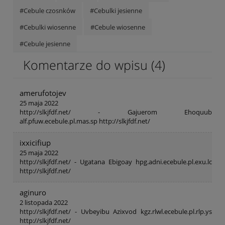
#Cebule czosnków
#Cebulki jesienne
#Cebulki wiosenne
#Cebule wiosenne
#Cebule jesienne
Komentarze do wpisu (4)
amerufotojev
25 maja 2022
http://slkjfdf.net/ - Gajuerom Ehoquub
alf.pfuw.ecebule.pl.mas.sp http://slkjfdf.net/
ixxicifiup
25 maja 2022
http://slkjfdf.net/ - Ugatana Ebigoay hpg.adni.ecebule.pl.exu.lc
http://slkjfdf.net/
aginuro
2 listopada 2022
http://slkjfdf.net/ - Uvbeyibu Azixvod kgz.rlwl.ecebule.pl.rlp.ys
http://slkjfdf.net/