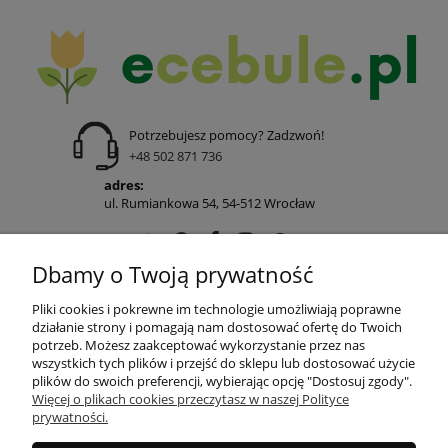
Potrzebujesz pomocy? Zadzwoń!
+48 502 871 736
adres:
ul. Rumiankowa 54, 54-512 Wrocław
Dbamy o Twoją prywatność
POMOC
Pliki cookies i pokrewne im technologie umożliwiają poprawne
działanie strony i pomagają nam dostosować ofertę do Twoich
potrzeb. Możesz zaakceptować wykorzystanie przez nas
wszystkich tych plików i przejść do sklepu lub dostosować użycie
MOJE KONTO
plików do swoich preferencji, wybierając opcję "Dostosuj zgody".
Więcej o plikach cookies przeczytasz w naszej Polityce
prywatności.
PŁATNOŚCI I DOSTAWA