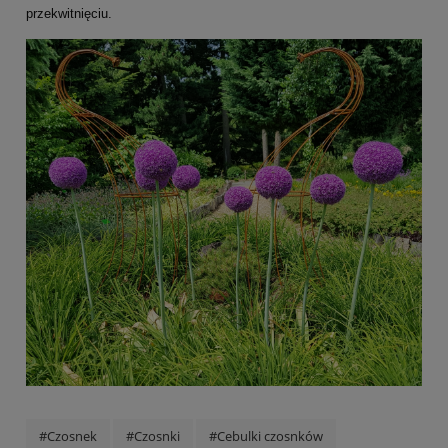
przekwitnięciu.
#Czosnek
#Czosnki
#Cebulki czosnków