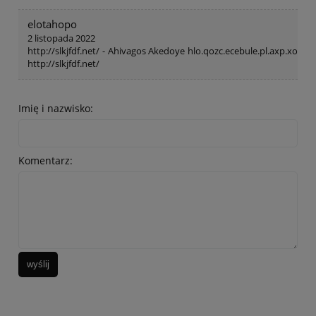
elotahopo
2 listopada 2022
http://slkjfdf.net/ - Ahivagos Akedoye hlo.qozc.ecebule.pl.axp.xo
http://slkjfdf.net/
Imię i nazwisko:
Komentarz:
wyślij