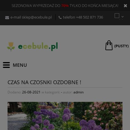
SEZONOWA WYPRZEDAŻ DO
70%
TYLKO DO KOŃCA MIESIĄCA!
e-mail
sklep@ecebule.pl
telefon
+48 502 871 736
(PUSTY)
CZAS NA CZOSNKI OZDOBNE !
Dodano:
26-08-2021
w kategorii:
-
autor:
admin