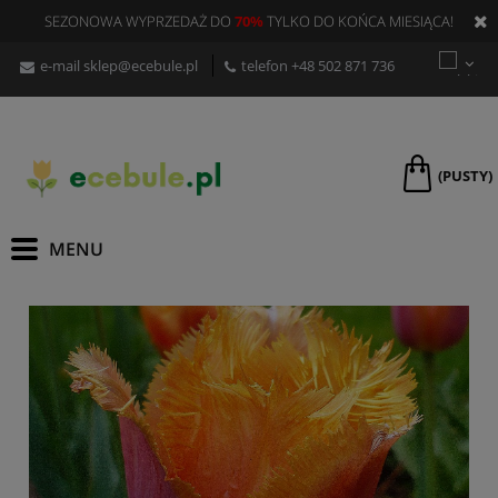
SEZONOWA WYPRZEDAŻ DO
70%
TYLKO DO KOŃCA MIESIĄCA!
e-mail
sklep@ecebule.pl
telefon
+48 502 871 736
(PUSTY)