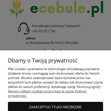
Potrzebujesz pomocy? Zadzwoń!
+48 502 871 736
adres:
ul. Rumiankowa 54, 54-512 Wrocław
Dbamy o Twoją prywatność
POMOC
Pliki cookies i pokrewne im technologie umożliwiają poprawne
działanie strony i pomagają nam dostosować ofertę do Twoich
potrzeb. Możesz zaakceptować wykorzystanie przez nas
wszystkich tych plików i przejść do sklepu lub dostosować użycie
MOJE KONTO
plików do swoich preferencji, wybierając opcję "Dostosuj zgody".
Więcej o plikach cookies przeczytasz w naszej Polityce
prywatności.
PŁATNOŚCI I DOSTAWA
ZAAKCEPTUJ TYLKO NIEZBĘDNE