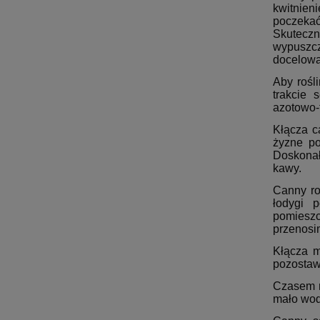
kwitnieni
poczekać
Skuteczn
wypuszcz
docelową
Aby rośl
trakcie 
azotowo-
Kłącza c
żyzne po
Doskonał
kawy.
Canny ro
łodygi 
pomieszc
przenosi
Kłącza m
pozostaw
Czasem m
mało wod