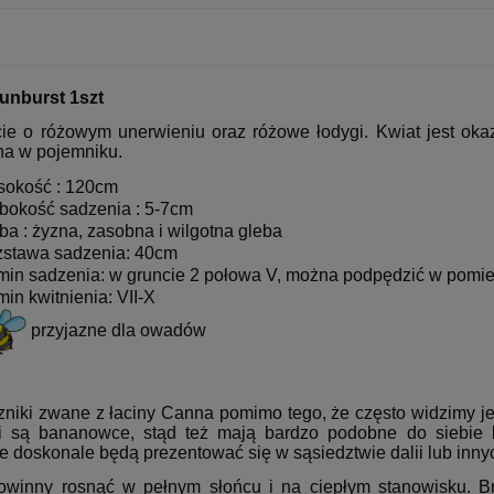
unburst 1szt
cie o różowym unerwieniu oraz różowe łodygi. Kwiat jest oka
a w pojemniku.
okość : 120cm
bokość sadzenia : 5-7cm
ba : żyzna, zasobna i wilgotna gleba
stawa sadzenia: 40cm
min sadzenia: w gruncie 2 połowa V, można podpędzić w pomi
min kwitnienia: VII-X
przyjazne dla owadów
zniki zwane z łaciny Canna pomimo tego, że często widzimy je 
 są bananowce, stąd też mają bardzo podobne do siebie li
e doskonale będą prezentować się w sąsiedztwie dalii lub innyc
winny rosnąć w pełnym słońcu i na ciepłym stanowisku. Bra