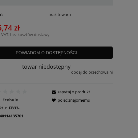
ć:
brak towaru
,74 zł
 VAT, bez kosztów dostawy
POWIADOM O DOSTĘPNOŚCI
towar niedostępny
dodaj do przechowalni
zapytaj o produkt
:
Ecebule
poleć znajomemu
ktu:
FB33-
40114135701