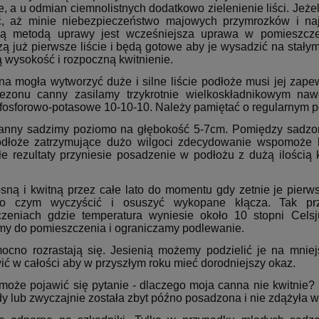
e, a u odmian ciemnolistnych dodatkowo zielenienie liści. Jeż
, aż minie niebezpieczeństwo majowych przymrozków i najl
ą metodą uprawy jest wcześniejsza uprawa w pomieszczen
ą już pierwsze liście i będą gotowe aby je wysadzić na stały
 wysokość i rozpoczną kwitnienie.
ina mogła wytworzyć duże i silne liście podłoże musi jej zap
sezonu canny zasilamy trzykrotnie wielkoskładnikowym na
fosforowo-potasowe 10-10-10. Należy pamiętać o regularnym 
anny sadzimy poziomo na głębokość 5-7cm. Pomiędzy sadzo
dłoże zatrzymujące dużo wilgoci zdecydowanie wspomoże kwi
e rezultaty przyniesie posadzenie w podłożu z dużą ilością
sną i kwitną przez całe lato do momentu gdy zetnie je pierw
po czym wyczyścić i osuszyć wykopane kłącza. Tak p
zeniach gdzie temperatura wyniesie około 10 stopni Cels
my do pomieszczenia i ograniczamy podlewanie.
ocno rozrastają się. Jesienią możemy podzielić je na mnie
ić w całości aby w przyszłym roku mieć dorodniejszy okaz.
oże pojawić się pytanie - dlaczego moja canna nie kwitnie?
y lub zwyczajnie została zbyt późno posadzona i nie zdążyła