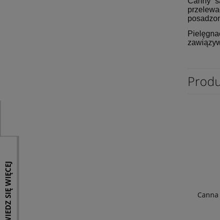
Canny są
przelewa
posadzone
Pielęgnac
zawiązyw
Produ
DOWIEDZ SIĘ WIĘCEJ
Canna 