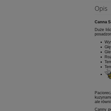
Opis
Canna S
Duże liś
posadzon
Wys
Głę
Gle
Roz
Ter
Ter
Paciorec
kuzynami
ale równi
Canny po