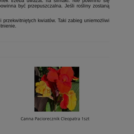
nek trzeba uważać na ślimaki. Nie powinno się
powinna być przepuszczalna. Jeśli rośliny zostaną
i przekwitniętych kwiatów. Taki zabieg uniemożliwi
tnienie.
Canna Paciorecznik Cleopatra 1szt