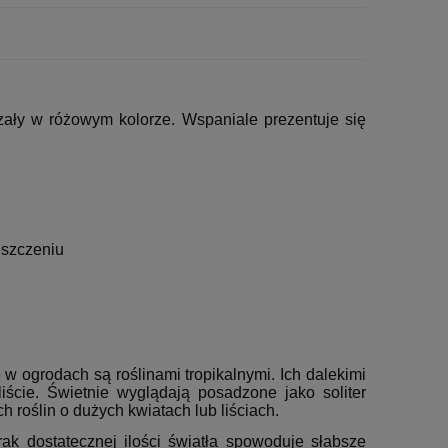
zały w różowym kolorze. Wspaniale prezentuje się
eszczeniu
w ogrodach są roślinami tropikalnymi. Ich dalekimi
ście. Świetnie wyglądają posadzone jako soliter
h roślin o dużych kwiatach lub liściach.
k dostatecznej ilości światła spowoduje słabsze