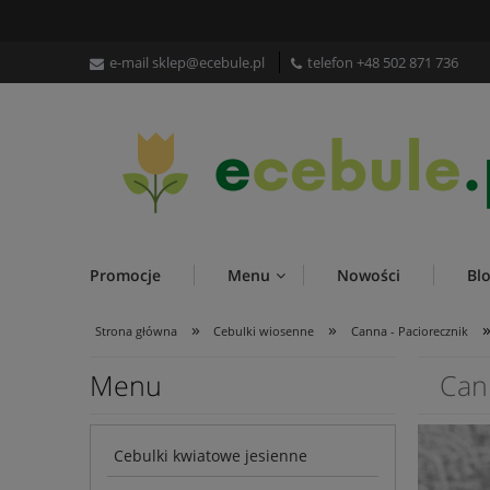
e-mail
sklep@ecebule.pl
telefon
+48 502 871 736
Promocje
Menu
Nowości
Bl
»
»
Strona główna
Cebulki wiosenne
Canna - Paciorecznik
Menu
Can
Cebulki kwiatowe jesienne