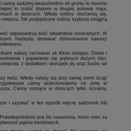
eli canny sadzimy bezpośrednio do gruntu to musimy
epiej to zrobić dopiero w drugiej połowie maja.
iach w donicach. Wtedy rośliny ukorzenią się,
m miejscu. Tak podpędzone rośliny szybciej osiągną
ewnić odpowiednią ilość składników mineralnych. W
wozem. Najlepiej stosować zbilansowane nawozy
podlewaniu.
nkami należy zachować ok 40cm odstępu. Dobre i
tnienie i pojawienie się pięknych dużych liści.
 kompostu z dodatkiem skorupek jej oraz fusów od
szy mróz. Wtedy należy tuż przy samej ziemi ściąć
rzygotowane canny przechowujemy na zimę w
jusza. Canny rosnące w donicach tylko ścinamy,
jsze i uzyskać w ten sposób więcej sadzonek lub
 Prawdopodobnie jest źle nawożona, może mieć za
 wytworzyć pąków kwiatowych.