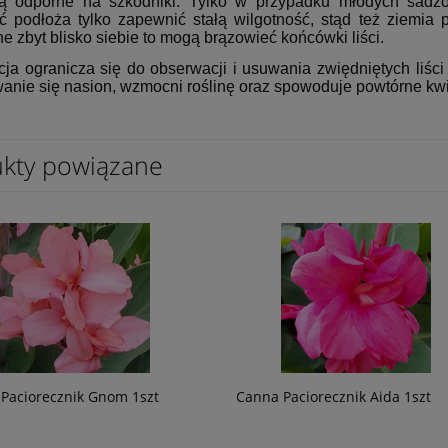
 odporne na szkodniki. Tylko w przypadku młodych sadzo
ć podłoża tylko zapewnić stałą wilgotność, stąd też ziemia 
 zbyt blisko siebie to mogą brązowieć końcówki liści.
ja ogranicza się do obserwacji i usuwania zwiędniętych liści 
anie się nasion, wzmocni roślinę oraz spowoduje powtórne kwi
kty powiązane
Paciorecznik Gnom 1szt
Canna Paciorecznik Aida 1szt