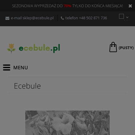
SEZONOWA WYPRZEDAŻ DO
70%
TYLKO DO KOŃCA MIESIĄCA!
e-mail
sklep@ecebule.pl
telefon
+48 502 871 736
(PUSTY)
Ecebule