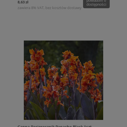
powiadom o
8,63 zł
dostępności
zawiera 8% VAT, bez kosztów dostawy
Canna Paciorecznik Panache Black 1szt