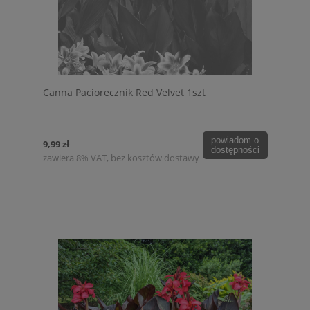
Canna Paciorecznik Red Velvet 1szt
powiadom o
9,99 zł
dostępności
zawiera 8% VAT, bez kosztów dostawy