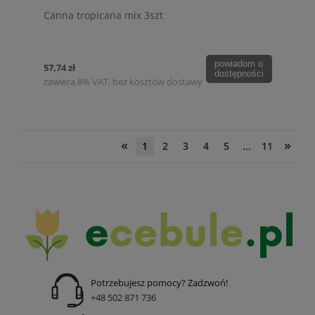
Canna tropicana mix 3szt
powiadom o
57,74 zł
dostępności
zawiera 8% VAT, bez kosztów dostawy
«
»
1
2
3
4
5
...
11
Potrzebujesz pomocy? Zadzwoń!
+48 502 871 736