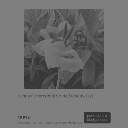
Canna Paciorecznik Striped Beauty 1szt
powiadom o
19,94 zł
dostępności
zawiera 8% VAT, bez kosztów dostawy