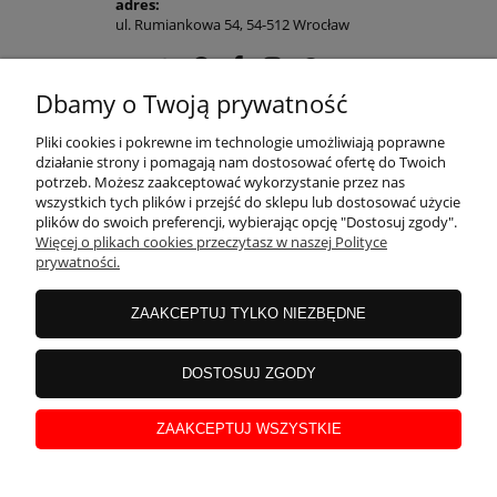
adres:
ul. Rumiankowa 54, 54-512 Wrocław
Dbamy o Twoją prywatność
POMOC
Pliki cookies i pokrewne im technologie umożliwiają poprawne
działanie strony i pomagają nam dostosować ofertę do Twoich
potrzeb. Możesz zaakceptować wykorzystanie przez nas
wszystkich tych plików i przejść do sklepu lub dostosować użycie
MOJE KONTO
plików do swoich preferencji, wybierając opcję "Dostosuj zgody".
Więcej o plikach cookies przeczytasz w naszej Polityce
prywatności.
PŁATNOŚCI I DOSTAWA
ZAAKCEPTUJ TYLKO NIEZBĘDNE
INFORMACJE
DOSTOSUJ ZGODY
ZAAKCEPTUJ WSZYSTKIE
O NAS