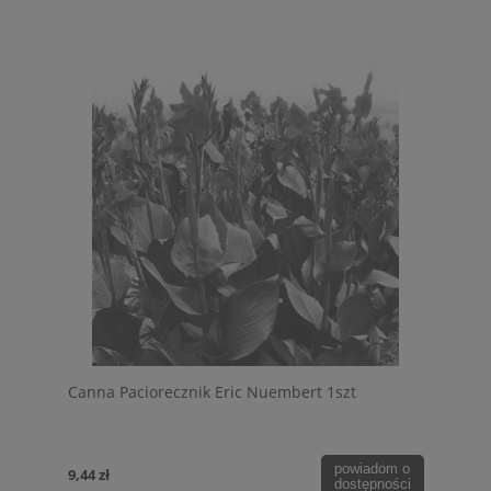
Canna Paciorecznik Eric Nuembert 1szt
powiadom o
9,44 zł
dostępności