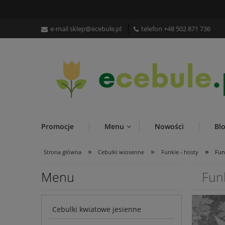
e-mail
sklep@ecebule.pl
telefon
+48 502 871 736
Promocje
Menu
Nowości
Bl
»
»
»
Strona główna
Cebulki wiosenne
Funkie - hosty
Fun
Menu
Fun
Cebulki kwiatowe jesienne