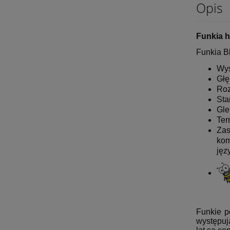
Opis
Funkia h
Funkia B
Wys
Głę
Roz
Sta
Gle
Ter
Zas
kom
jęz
Funkie p
występuj