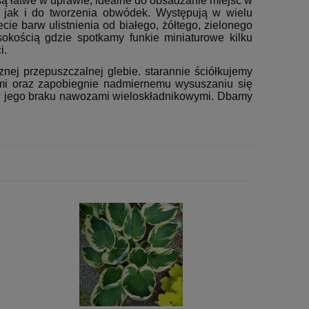
są łatwe w uprawie, idealne do obsadzanie miejsc w
h jak i do tworzenia obwódek. Występują w wielu
e barw ulistnienia od białego, żółtego, zielonego
okością gdzie spotkamy funkie miniaturowe kilku
i.
znej przepuszczalnej glebie. starannie ściółkujemy
ami oraz zapobiegnie nadmiernemu wysuszaniu się
 w jego braku nawozami wieloskładnikowymi. Dbamy