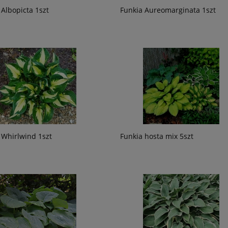
 Albopicta 1szt
Funkia Aureomarginata 1szt
 Whirlwind 1szt
Funkia hosta mix 5szt