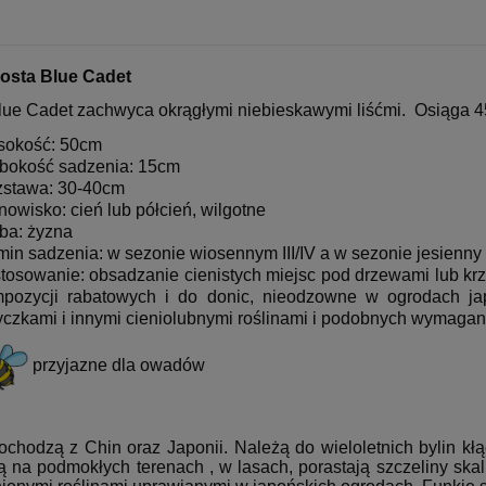
osta Blue Cadet
lue Cadet zachwyca okrągłymi niebieskawymi liśćmi. Osiąga 45
okość: 50cm
bokość sadzenia: 15cm
stawa: 30-40cm
nowisko: cień lub półcień, wilgotne
ba: żyzna
min sadzenia: w sezonie wiosennym III/IV a w sezonie jesienny
tosowanie: obsadzanie cienistych miejsc pod drzewami lub kr
pozycji rabatowych i do donic, nieodzowne w ogrodach jap
yczkami i innymi cieniolubnymi roślinami i podobnych wymagan
przyjazne dla owadów
ochodzą z Chin oraz Japonii. Należą do wieloletnich bylin k
ą na podmokłych terenach , w lasach, porastają szczeliny skal