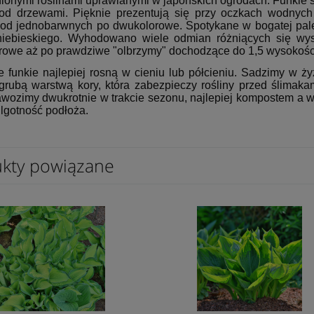
enionymi roślinami uprawianymi w japońskich ogrodach. Funkie 
pod drzewami. Pięknie prezentują się przy oczkach wodnyc
 od jednobarwnych po dwukolorowe. Spotykane w bogatej paleci
niebieskiego. Wyhodowano wiele odmian różniących się wys
rowe aż po prawdziwe "olbrzymy" dochodzące do 1,5 wysokośc
e funkie najlepiej rosną w cieniu lub półcieniu. Sadzimy w ży
grubą warstwą kory, która zabezpieczy rośliny przed ślimak
awozimy dwukrotnie w trakcie sezonu, najlepiej kompostem a
ilgotność podłoża.
kty powiązane