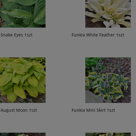
 Snake Eyes 1szt
Funkia White Feather 1szt
 August Moon 1szt
Funkia Mini Skirt 1szt