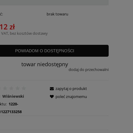
ć:
brak towaru
12 zł
 VAT, bez kosztów dostawy
POWIADOM O DOSTĘPNOŚCI
towar niedostępny
dodaj do przechowalni
zapytaj o produkt
:
Wiśniewski
poleć znajomemu
ktu:
1220-
11227133258