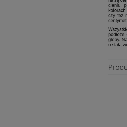
lat są c
cieniu, 
kolorach
czy też 
centymet
Wszystki
podłoże 
gleby. N
o stałą w
Produ