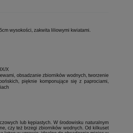
cm wysokości, zakwita liliowymi kwiatami.
 IX/X
zewami, obsadzanie zbiorników wodnych, tworzenie
ońskich, pięknie komponujące się z paprociami,
iach
łączowych lub kępiastych. W środowisku naturalnym
ne, czy też brzegi zbiorników wodnych. Od kilkuset