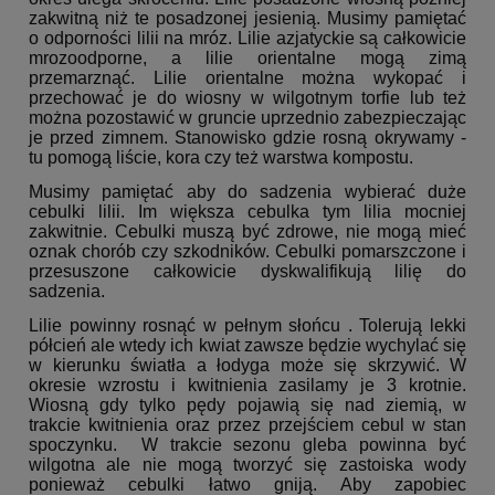
zakwitną niż te posadzonej jesienią. Musimy pamiętać
o odporności lilii na mróz. Lilie azjatyckie są całkowicie
mrozoodporne, a lilie orientalne mogą zimą
przemarznąć. Lilie orientalne można wykopać i
przechować je do wiosny w wilgotnym torfie lub też
można pozostawić w gruncie uprzednio zabezpieczając
je przed zimnem. Stanowisko gdzie rosną okrywamy -
tu pomogą liście, kora czy też warstwa kompostu.
Musimy pamiętać aby do sadzenia wybierać duże
cebulki lilii. Im większa cebulka tym lilia mocniej
zakwitnie. Cebulki muszą być zdrowe, nie mogą mieć
oznak chorób czy szkodników. Cebulki pomarszczone i
przesuszone całkowicie dyskwalifikują lilię do
sadzenia.
Lilie powinny rosnąć w pełnym słońcu . Tolerują lekki
półcień ale wtedy ich kwiat zawsze będzie wychylać się
w kierunku światła a łodyga może się skrzywić. W
okresie wzrostu i kwitnienia zasilamy je 3 krotnie.
Wiosną gdy tylko pędy pojawią się nad ziemią, w
trakcie kwitnienia oraz przez przejściem cebul w stan
spoczynku. W trakcie sezonu gleba powinna być
wilgotna ale nie mogą tworzyć się zastoiska wody
ponieważ cebulki łatwo gniją. Aby zapobiec