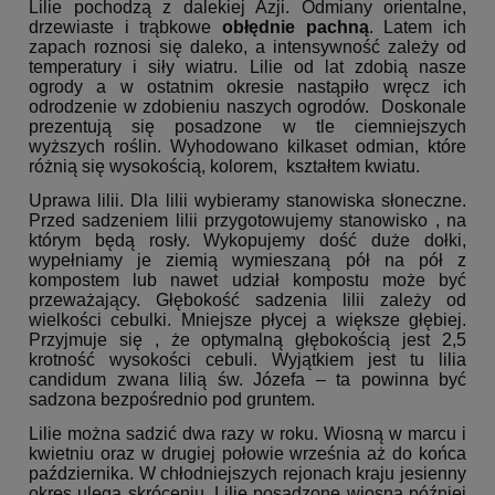
Lilie pochodzą z dalekiej Azji. Odmiany orientalne,
drzewiaste i trąbkowe
obłędnie pachną
. Latem ich
zapach roznosi się daleko, a intensywność zależy od
temperatury i siły wiatru. Lilie od lat zdobią nasze
ogrody a w ostatnim okresie nastąpiło wręcz ich
odrodzenie w zdobieniu naszych ogrodów. Doskonale
prezentują się posadzone w tle ciemniejszych
wyższych roślin. Wyhodowano kilkaset odmian, które
różnią się wysokością, kolorem, kształtem kwiatu.
Uprawa lilii. Dla lilii wybieramy stanowiska słoneczne.
Przed sadzeniem lilii przygotowujemy stanowisko , na
którym będą rosły. Wykopujemy dość duże dołki,
wypełniamy je ziemią wymieszaną pół na pół z
kompostem lub nawet udział kompostu może być
przeważający. Głębokość sadzenia lilii zależy od
wielkości cebulki. Mniejsze płycej a większe głębiej.
Przyjmuje się , że optymalną głębokością jest 2,5
krotność wysokości cebuli. Wyjątkiem jest tu lilia
candidum zwana lilią św. Józefa – ta powinna być
sadzona bezpośrednio pod gruntem.
Lilie można sadzić dwa razy w roku. Wiosną w marcu i
kwietniu oraz w drugiej połowie września aż do końca
października. W chłodniejszych rejonach kraju jesienny
okres ulega skróceniu. Lilie posadzone wiosną później