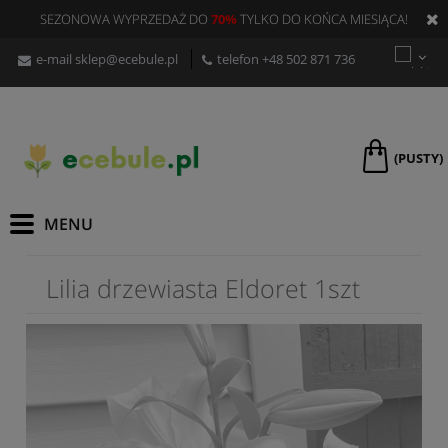
SEZONOWA WYPRZEDAŻ DO
70%
TYLKO DO KOŃCA MIESIĄCA!
e-mail
sklep@ecebule.pl
telefon
+48 502 871 736
(PUSTY)
Lilia drzewiasta Eldoret 1szt