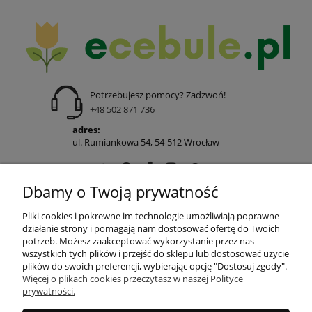
Potrzebujesz pomocy? Zadzwoń!
+48 502 871 736
adres:
ul. Rumiankowa 54, 54-512 Wrocław
Dbamy o Twoją prywatność
POMOC
Pliki cookies i pokrewne im technologie umożliwiają poprawne
działanie strony i pomagają nam dostosować ofertę do Twoich
potrzeb. Możesz zaakceptować wykorzystanie przez nas
wszystkich tych plików i przejść do sklepu lub dostosować użycie
MOJE KONTO
plików do swoich preferencji, wybierając opcję "Dostosuj zgody".
Więcej o plikach cookies przeczytasz w naszej Polityce
prywatności.
PŁATNOŚCI I DOSTAWA