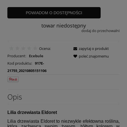
POWIADOM O DOSTĘPNOŚCI
towar niedostępny
dodaj do przechowalni
Ocena:
zapytaj o produkt
Producent:
Ecebule
poleć znajomemu
Kod produktu:
917E-
21755_20210805151106
Opis
Lilia drzewiasta Eldoret
Lilia drzewiasta Eldoret to niezwykle efektowna roślina,
która zachwyca swoim żywym, żółtym kolorem w