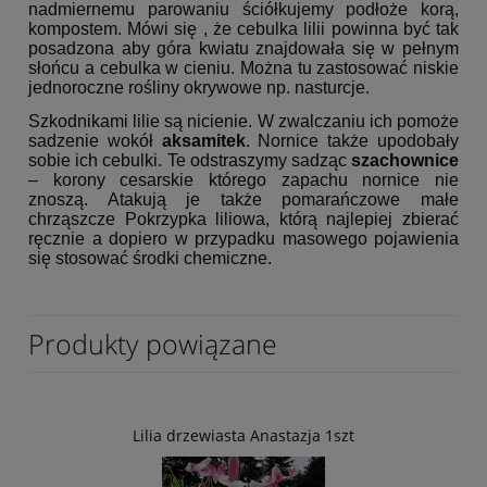
nadmiernemu parowaniu ściółkujemy podłoże korą,
kompostem. Mówi się , że cebulka lilii powinna być tak
posadzona aby góra kwiatu znajdowała się w pełnym
słońcu a cebulka w cieniu. Można tu zastosować niskie
jednoroczne rośliny okrywowe np. nasturcje.
Szkodnikami lilie są nicienie. W zwalczaniu ich pomoże
sadzenie wokół
aksamitek
. Nornice także upodobały
sobie ich cebulki. Te odstraszymy sadząc
szachownice
– korony cesarskie którego zapachu nornice nie
znoszą. Atakują je także pomarańczowe małe
chrząszcze Pokrzypka liliowa, którą najlepiej zbierać
ręcznie a dopiero w przypadku masowego pojawienia
się stosować środki chemiczne.
Produkty powiązane
Lilia drzewiasta Anastazja 1szt