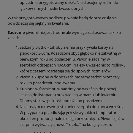
uprzednio przygotowany dołek. Nie stosujemy roślin do
iglaków i innych roślin kwasolubnych.
W tak przygotowanym podłożu piwonie będą dobrze czuły się i
odwdzięczą się pięknymi kwiatami.
Sadzenie
piwonii nie jest trudne ale wymaga zastosowania kilku
zasad:
Sadzimy płytko - tak aby ziemia przykrywała karpy na
głębokość 3-5cm. Posadzone zbyt głęboko nie zakwitną w
pierwszym roku po posadzeniu. Piwonie sadzimy w
szerokich odstępach 40-50cm. Należy uwzględnić to rośliny ,
które z czasem rozrastają się do sporych rozmiarów.
Piwonie kupione w doniczkach możemy sadzić przez cały
rok. Po posadzeniu podlewamy.
Kupione w formie bulw sadzimy od września do późnej
jesieni (do listopada) oraz wiosną w marcu lub kwietniu.
Dbamy stałą wilgotność podłożą po posadzeniu.
Najlepszym okresem jest koniec sierpnia do końca września.
W przypadku przedłużających się wysokich temperatur
okres ten proporcjonalnie ulega przesunięciu. Piwonie już w
sierpniu wytwarzają nowe ""oczka" na kolejny sezon.