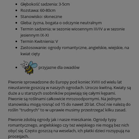
Głębokość sadzenia: 3-5cm
Rozstawa: 60-80cm
Stanowisko: słoneczne
Gleba: żyzna, bogata o odczynie neutralnym
Termin sadzenia: w sezonie wiosennym III/IV a w sezonie
jesiennym IX-XI
Termin Kwitnienia: V
Zastosowanie: ogrody romantyczne, angielskie, wiejskie, na
kwiat cięty
przyjazne dla owadów
Piwonie sprowadzone do Europy pod koniec XVIII od wielu lat
nieustannie goszczą w naszych ogrodach. Uroczo kwitną. Kwiaty są
duże a u starszych osobników pojawiają się całymi kępami.
Piwonie są roślinami całkowicie mrozoodpornymi. Na jednym
stanowisku mogą rosnąć od 15 do nawet 20 lat. Choć nie należą do
roślin "trudnych" to w uprawie musimy przestrzegać kilku zasad.
Piwonie zdobią ogrody jak i nasze mieszkanie. Ogrody typy
romantycznego, angielskiego czy też wiejskiego nie mogą bez nich
obyć się. Często goszczą na weselach, ich płatki dzieci rozsypują na
procesjach.