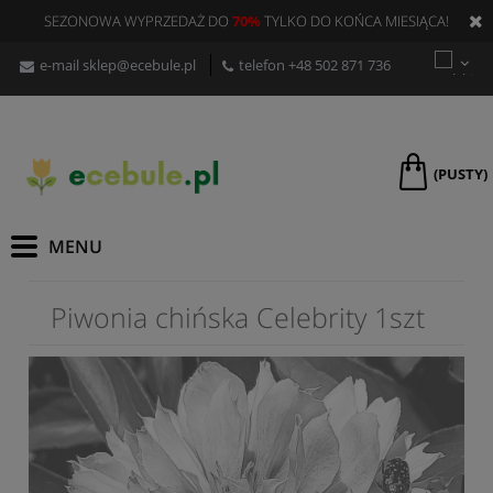
SEZONOWA WYPRZEDAŻ DO
70%
TYLKO DO KOŃCA MIESIĄCA!
e-mail
sklep@ecebule.pl
telefon
+48 502 871 736
(PUSTY)
Piwonia chińska Celebrity 1szt