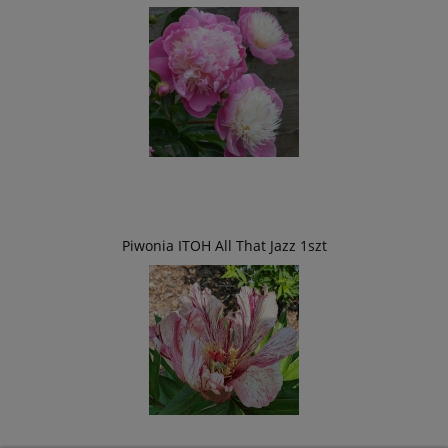
Piwonia ITOH All That Jazz 1szt