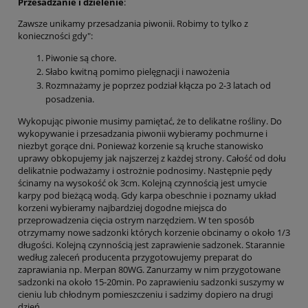
Przesadzanie i dzielenie
:
Zawsze unikamy przesadzania piwonii. Robimy to tylko z
konieczności gdy":
Piwonie są chore.
Słabo kwitną pomimo pielęgnacji i nawożenia
Rozmnażamy je poprzez podział kłącza po 2-3 latach od
posadzenia.
Wykopując piwonie musimy pamiętać, że to delikatne rośliny. Do
wykopywanie i przesadzania piwonii wybieramy pochmurne i
niezbyt gorące dni. Ponieważ korzenie są kruche stanowisko
uprawy obkopujemy jak najszerzej z każdej strony. Całość od dołu
delikatnie podważamy i ostrożnie podnosimy. Następnie pędy
ścinamy na wysokość ok 3cm. Kolejną czynnością jest umycie
karpy pod bieżącą wodą. Gdy karpa obeschnie i poznamy układ
korzeni wybieramy najbardziej dogodne miejsca do
przeprowadzenia cięcia ostrym narzędziem. W ten sposób
otrzymamy nowe sadzonki których korzenie obcinamy o około 1/3
długości. Kolejną czynnością jest zaprawienie sadzonek. Starannie
według zaleceń producenta przygotowujemy preparat do
zaprawiania np. Merpan 80WG. Zanurzamy w nim przygotowane
sadzonki na około 15-20min. Po zaprawieniu sadzonki suszymy w
cieniu lub chłodnym pomieszczeniu i sadzimy dopiero na drugi
dzień.