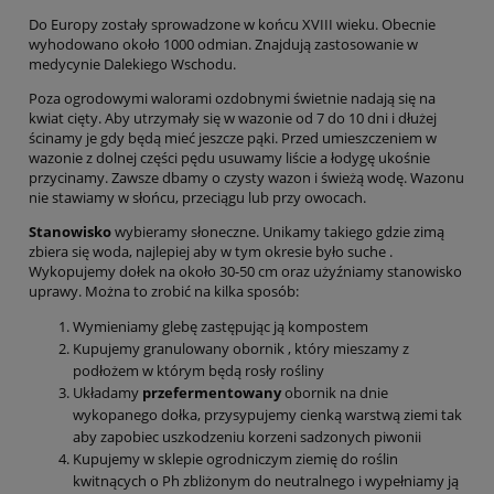
Do Europy zostały sprowadzone w końcu XVIII wieku. Obecnie
wyhodowano około 1000 odmian. Znajdują zastosowanie w
medycynie Dalekiego Wschodu.
Poza ogrodowymi walorami ozdobnymi świetnie nadają się na
kwiat cięty. Aby utrzymały się w wazonie od 7 do 10 dni i dłużej
ścinamy je gdy będą mieć jeszcze pąki. Przed umieszczeniem w
wazonie z dolnej części pędu usuwamy liście a łodygę ukośnie
przycinamy. Zawsze dbamy o czysty wazon i świeżą wodę. Wazonu
nie stawiamy w słońcu, przeciągu lub przy owocach.
Stanowisko
wybieramy słoneczne. Unikamy takiego gdzie zimą
zbiera się woda, najlepiej aby w tym okresie było suche .
Wykopujemy dołek na około 30-50 cm oraz użyźniamy stanowisko
uprawy. Można to zrobić na kilka sposób:
Wymieniamy glebę zastępując ją kompostem
Kupujemy granulowany obornik , który mieszamy z
podłożem w którym będą rosły rośliny
Układamy
przefermentowany
obornik na dnie
wykopanego dołka, przysypujemy cienką warstwą ziemi tak
aby zapobiec uszkodzeniu korzeni sadzonych piwonii
Kupujemy w sklepie ogrodniczym ziemię do roślin
kwitnących o Ph zbliżonym do neutralnego i wypełniamy ją