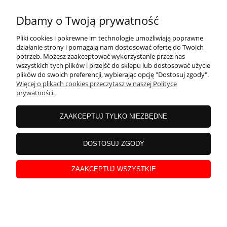
Dbamy o Twoją prywatność
Piwonia chińska Jadwiga 1szt
Pliki cookies i pokrewne im technologie umożliwiają poprawne
działanie strony i pomagają nam dostosować ofertę do Twoich
potrzeb. Możesz zaakceptować wykorzystanie przez nas
wszystkich tych plików i przejść do sklepu lub dostosować użycie
plików do swoich preferencji, wybierając opcję "Dostosuj zgody".
Więcej o plikach cookies przeczytasz w naszej Polityce
prywatności.
ZAAKCEPTUJ TYLKO NIEZBĘDNE
DOSTOSUJ ZGODY
Piwonia chińska Edulis Superba 1szt
ZAAKCEPTUJ WSZYSTKIE